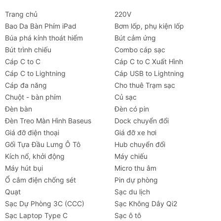
Trang chủ
220V
Bao Da Bàn Phím iPad
Bơm lốp, phụ kiện lốp
Búa phá kính thoát hiểm
Bút cảm ứng
Bút trình chiếu
Combo cáp sạc
Cáp C to C
Cáp C to C Xuất Hình
Cáp C to Lightning
Cáp USB to Lightning
Cáp đa năng
Cho thuê Trạm sạc
Chuột - bàn phím
Củ sạc
Đèn bàn
Đèn có pin
Đèn Treo Màn Hình Baseus
Dock chuyển đổi
Giá đỡ điện thoại
Giá đỡ xe hơi
Gối Tựa Đầu Lưng Ô Tô
Hub chuyển đổi
Kích nổ, khởi động
Máy chiếu
Máy hút bụi
Micro thu âm
Ổ cắm điện chống sét
Pin dự phòng
Quạt
Sạc du lịch
Sạc Dự Phòng 3C (CCC)
Sạc Không Dây Qi2
Sạc Laptop Type C
Sạc ô tô