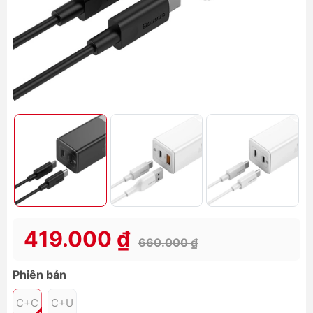
419.000 ₫
660.000 ₫
Phiên bản
C+C
C+U