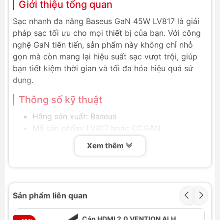
Giới thiệu tổng quan
Sạc nhanh đa năng Baseus GaN 45W LV817 là giải
pháp sạc tối ưu cho mọi thiết bị của bạn. Với công
nghệ GaN tiên tiến, sản phẩm này không chỉ nhỏ
gọn mà còn mang lại hiệu suất sạc vượt trội, giúp
bạn tiết kiệm thời gian và tối đa hóa hiệu quả sử
dụng.
Thông số kỹ thuật
Hãng sản xuất: Baseus
Mã sản phẩm: LV817 hoặc CCGAN
Input: AC 100V-240V~, 50/60Hz, 1.5A Max
Xem thêm
Type-C Output: 3.3V-11V/3A, 5V/3A, 9V/3A,
12V/3A, 15V/3A, 20V/2.25A Max
USB Output: 5V/4.5A, 4.5V/5A, 5V/3A, 9V/3A,
12V/3A, 15V/3A, 20V/2.25A
Sản phẩm liên quan
Type-C + USB Output: 30W+18W hoặc
18W+30W
Cáp HDMI 2.0 VENTION ALH