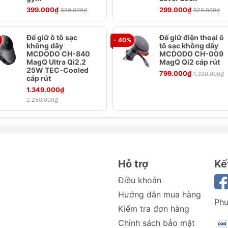
399.000₫
299.000₫
660.000₫
520.000₫
ỉnh góc nhìn điện thoại, giúp bạn quan sát màn hình thuậ
Đế giữ ô tô sạc
Đế giữ điện thoại ô
- 40%
i:
Hỗ trợ điện thoại có màn hình từ 4.7 đến 6.3 inch, phù h
không dây
tô sạc không dây
MCDODO CH-840
MCDODO CH-009
iện nay.
MagQ Ultra Qi2.2
MagQ Qi2 cáp rút
g minh, có thể gắn chắc chắn trên cửa gió điều hòa của xe
25W TEC-Cooled
799.000₫
1.330.000₫
cáp rút
1.349.000₫
2.250.000₫
Hỗ trợ
Kế
Điều khoản
Hướng dẫn mua hàng
Phư
Kiểm tra đơn hàng
Chính sách bảo mật