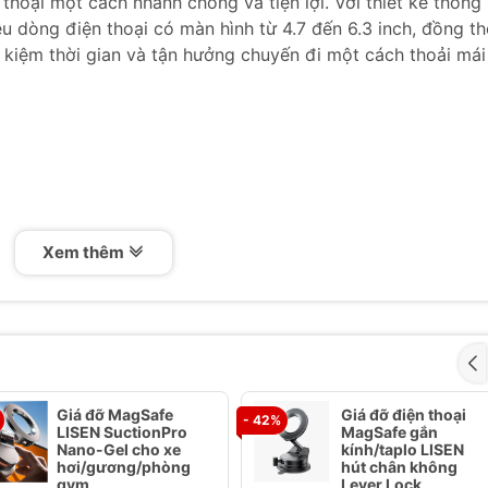
 thoại một cách nhanh chóng và tiện lợi. Với thiết kế thông
u dòng điện thoại có màn hình từ 4.7 đến 6.3 inch, đồng th
t kiệm thời gian và tận hưởng chuyến đi một cách thoải mái
Xem thêm
Plus / X và Samsung Galaxy S9 / S9 Plus / S8 / S8 Plus / S7
 có chuẩn sạc nhanh Qi. Hỗ trợ điện thoại từ có màn hình 
Giá đỡ MagSafe
Giá đỡ điện thoại
- 42%
ơng thích với nhiều thiết bị hỗ trợ sạc không dây, giúp bạn
LISEN SuctionPro
MagSafe gắn
y trên xe.
Nano-Gel cho xe
kính/taplo LISEN
hơi/gương/phòng
hút chân không
iữ điện thoại ổn định, chống rung lắc khi xe di chuyển, đả
gym
Lever Lock