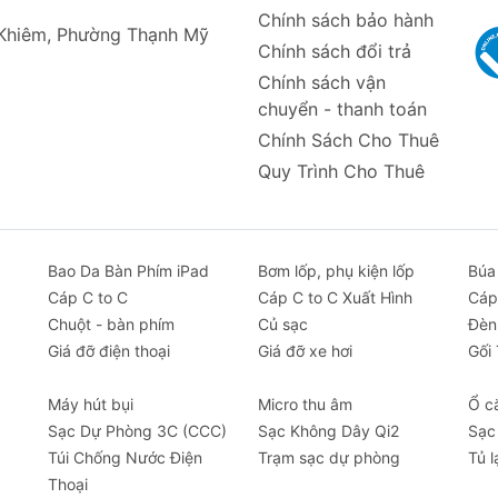
Chính sách bảo hành
 Khiêm, Phường Thạnh Mỹ
Chính sách đổi trả
Chính sách vận
chuyển - thanh toán
Chính Sách Cho Thuê
Quy Trình Cho Thuê
Bao Da Bàn Phím iPad
Bơm lốp, phụ kiện lốp
Búa
Cáp C to C
Cáp C to C Xuất Hình
Cáp
Chuột - bàn phím
Củ sạc
Đèn
Giá đỡ điện thoại
Giá đỡ xe hơi
Gối
Máy hút bụi
Micro thu âm
Ổ c
Sạc Dự Phòng 3C (CCC)
Sạc Không Dây Qi2
Sạc
Túi Chống Nước Điện
Trạm sạc dự phòng
Tủ l
Thoại