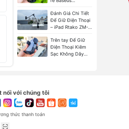
rẻ Baseus
299.000₫
520.000₫
UltraControl Lite
n
Đánh Giá Chi Tiết
Đế Giữ Điện Thoại
Giá Đỡ Sạc Không
Giá Đỡ Đ
- 41%
- 25%
ợp
Dây Từ Tính
Ô Tô Mc
– iPad Rtako ZM-
Mcdodo MagiGo
Gravito 
050
Động Lin
339.000₫
570.000₫
.
Trên tay Đế Giữ
239.000
Điện Thoại Kiêm
Sạc Không Dây
Cho Ô Tô Baseus
Wisdom Pro 15W
t nối với chúng tôi
ơng thức thanh toán