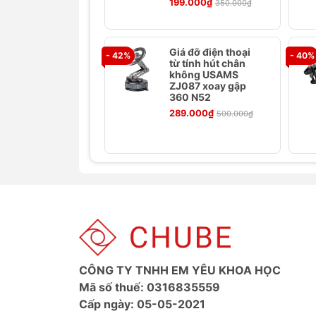
199.000₫
350.000₫
bảo an toàn cho thiết bị của bạn.
Góc nhìn linh hoạt:
Dễ dàng điều ch
tiện hơn khi lái xe.
Giá đỡ điện thoại
- 42%
- 40%
Tương thích nhiều dòng điện thoạ
từ tính hút chân
không USAMS
với hầu hết các dòng smartphone h
ZJ087 xoay gập
Lắp đặt dễ dàng:
Thiết kế kẹp thôn
360 N52
289.000₫
500.000₫
Ảnh sản phẩm
CÔNG TY TNHH EM YÊU KHOA HỌC
Mã số thuế: 0316835559
Cấp ngày: 05-05-2021