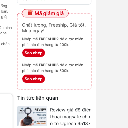
hống
 bạn.
Mã giảm giá
 giúp
Chất lượng, Freeship, Giá tốt,
àn hình
Mua ngay!
hone
Nhập mã
FREESHIP2
để được miễn
c chắn
phí ship đơn hàng từ 200k.
Sao chép
Nhập mã
FREESHIP5
để được miễn
phí ship đơn hàng từ 500k.
Sao chép
Tin tức liên quan
Review giá đỡ điện
thoại magsafe cho
p
ô tô Ugreen 65187