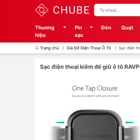
Thương
Pin
Đèn
Quạt
hiệu
sạc
Trang chủ
/
Giá Đỡ Điện Thoại Ô Tô
/
Sạc điện t
Sạc điện thoại kiêm đế giữ ô tô R