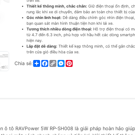
trên xe.
Thiết kế thông minh, chắc chắn:
Giữ điện thoại ổn định, c
rung lắc khi xe di chuyển, đảm bảo an toàn cho thiết bị của
Góc nhìn linh hoạt:
Dễ dàng điều chỉnh góc nhìn điện thoại,
bạn quan sát màn hình thuận tiện hơn khi lái xe.
Tương thích nhiều dòng điện thoại:
Hỗ trợ điện thoại có m
từ 4.7 đến 6.3 inch, phù hợp với hầu hết các dòng smartp
hiện nay.
Lắp đặt dễ dàng:
Thiết kế kẹp thông minh, có thể gắn chắ
trên cửa gió điều hòa của xe.
Share
Facebook
Copy
Messenger
Pinterest
Chia sẻ:
Link
trên ô tô RAVPower 5W RP-SH008 là giải pháp hoàn hảo giú