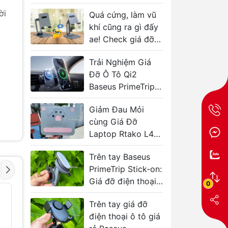
ời
Quá cứng, làm vũ
khí cũng ra gì đấy
ae! Check giá đỡ
điện thoại máy
Trải Nghiệm Giá
tính bảng Baseus
Đỡ Ô Tô Qi2
Biaxial
Baseus PrimeTrip
VC1
Giảm Đau Mỏi
cùng Giá Đỡ
Laptop Rtako L49
 /
CAT’S PAW
rộng
Trên tay Baseus
PrimeTrip Stick-on:
Giá đỡ điện thoại
0
chắc chắn cho xe
Giá đỡ máy tính
Giá Đỡ Đ
- 42%
- 40%
bảng gắn tựa đầu
Cho Ô T
Trên tay giá đỡ
đạp
xe hơi LISEN 3 in 1
ZJ086
điện thoại ô tô giá
xoay 360°
m
149.000