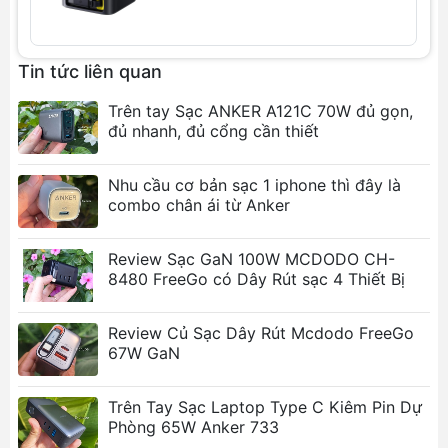
giảm nhiệt độ, thiết kế nhỏ gọn.
Siêu nhỏ gọn:
Nhỏ hơn 35% và nhẹ hơn 45%
so với sạc Apple 96W.
Tin tức liên quan
Tương thích rộng rãi:
Hỗ trợ USB PD 3.0 và
PPS, sạc nhanh cho iPhone, iPad, MacBook,
Trên tay Sạc ANKER A121C 70W đủ gọn,
laptop USB-C và nhiều thiết bị khác.
đủ nhanh, đủ cổng cần thiết
Hình ảnh sản phẩm
Nhu cầu cơ bản sạc 1 iphone thì đây là
combo chân ái từ Anker
Review Sạc GaN 100W MCDODO CH-
8480 FreeGo có Dây Rút sạc 4 Thiết Bị
Review Củ Sạc Dây Rút Mcdodo FreeGo
67W GaN
Trên Tay Sạc Laptop Type C Kiêm Pin Dự
Phòng 65W Anker 733