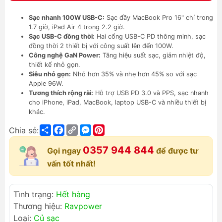
Sạc nhanh 100W USB-C:
Sạc đầy MacBook Pro 16" chỉ trong
1.7 giờ, iPad Air 4 trong 2.2 giờ.
Sạc USB-C đồng thời:
Hai cổng USB-C PD thông minh, sạc
đồng thời 2 thiết bị với công suất lên đến 100W.
Công nghệ GaN Power:
Tăng hiệu suất sạc, giảm nhiệt độ,
thiết kế nhỏ gọn.
Siêu nhỏ gọn:
Nhỏ hơn 35% và nhẹ hơn 45% so với sạc
Apple 96W.
Tương thích rộng rãi:
Hỗ trợ USB PD 3.0 và PPS, sạc nhanh
cho iPhone, iPad, MacBook, laptop USB-C và nhiều thiết bị
khác.
Share
Facebook
Copy
Messenger
Pinterest
Chia sẻ:
Link
0357 944 844
Gọi ngay
để được tư
vấn tốt nhất!
Tình trạng:
Hết hàng
Thương hiệu:
Ravpower
Loại:
Củ sạc