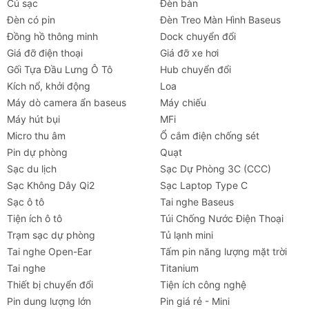
Củ sạc
Đèn bàn
Đèn có pin
Đèn Treo Màn Hình Baseus
Đồng hồ thông minh
Dock chuyển đổi
Giá đỡ điện thoại
Giá đỡ xe hơi
Gối Tựa Đầu Lưng Ô Tô
Hub chuyển đổi
Kích nổ, khởi động
Loa
Máy dò camera ẩn baseus
Máy chiếu
Máy hút bụi
MFi
Micro thu âm
Ổ cắm điện chống sét
Pin dự phòng
Quạt
Sạc du lịch
Sạc Dự Phòng 3C (CCC)
Sạc Không Dây Qi2
Sạc Laptop Type C
Sạc ô tô
Tai nghe Baseus
Tiện ích ô tô
Túi Chống Nước Điện Thoại
Trạm sạc dự phòng
Tủ lạnh mini
Tai nghe Open-Ear
Tấm pin năng lượng mặt trời
Tai nghe
Titanium
Thiết bị chuyển đổi
Tiện ích công nghệ
Pin dung lượng lớn
Pin giá rẻ - Mini