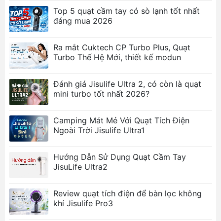
cao tạo ra luồng gió mạnh mẽ, ổn định nhưng
Top 5 quạt cầm tay có sò lạnh tốt nhất
vẫn đảm bảo độ êm ái khi vận hành.
đáng mua 2026
100 cấp độ gió:
Khả năng tùy chỉnh vô cấp từ
1 đến 100, cho phép bạn kiểm soát chính xác
Ra mắt Cuktech CP Turbo Plus, Quạt
sức gió theo nhu cầu cá nhân.
Turbo Thế Hệ Mới, thiết kế modun
Màn hình LED Digital:
Hiển thị thông minh các
thông số về phần trăm pin, mức độ gió và chế
Đánh giá Jisulife Ultra 2, có còn là quạt
độ làm lạnh giúp người dùng dễ dàng theo dõi.
mini turbo tốt nhất 2026?
Pin 2000mAh bền bỉ:
Cung cấp thời gian sử
dụng dài lâu, hỗ trợ sạc nhanh qua cổng Type-
Camping Mát Mẻ Với Quạt Tích Điện
C tiện lợi trong khoảng 2 giờ.
Ngoài Trời Jisulife Ultra1
Thiết kế siêu gọn nhẹ:
Trọng lượng chỉ
khoảng 115g, dễ dàng bỏ túi xách hoặc cầm
Hướng Dẫn Sử Dụng Quạt Cầm Tay
tay mà không gây mỏi.
JisuLife Ultra2
Ảnh sản phẩm
Review quạt tích điện để bàn lọc không
khí Jisulife Pro3