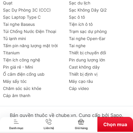
Quạt
Sạc du lịch
3. Pin 2000mAh dùng được bao lâu?
Sạc Dự Phòng 3C (CCC)
Sạc Không Dây Qi2
Tùy vào cấp độ gió và việc có bật chế độ sò lạnh
Sạc Laptop Type C
Sạc ô tô
hay không, quạt có thể hoạt động liên tục từ 2 đến
Tai nghe Baseus
Tiện ích ô tô
8 tiếng.
Túi Chống Nước Điện Thoại
Trạm sạc dự phòng
Tủ lạnh mini
Tai nghe Open-Ear
Mua ngay Quạt Mini Cầm Tay Sò Lạnh
Tấm pin năng lượng mặt trời
Tai nghe
USAMS ZB361 chính hãng tại chube.
Titanium
Thiết bị chuyển đổi
Nhanh tay sở hữu chiếc
quat
mini công nghệ mới
Tiện ích công nghệ
Pin dung lượng lớn
nhất tại chube để nhận chính sách bảo hành uy tín
Pin giá rẻ - Mini
Cast không dây
và giá cả cạnh tranh nhất thị trường!
Ổ cắm điện cổng usb
Thiết bị định vị
Máy sấy tóc
Máy cạo râu
Chăm sóc sức khỏe
Cáp video
Tai nghe
Máy chiếu
Cho thuê
Xe
Tiện íc
Cáp âm thanh
Bản quyền thuộc về chube.vn. Cung cấp bởi Sapo.
Chọn mua
Danh mục
Liên hệ
Giỏ hàng