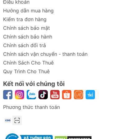
Điều khoản
Hướng dẫn mua hàng
Trọng lượng
Khoảng 115.38 g
Kiểm tra đơn hàng
Điện áp đầu
DC 5V - 1A
Chính sách bảo mật
vào
Chính sách bảo hành
Công suất tối
7W
Chính sách đổi trả
đa
Chính sách vận chuyển - thanh toán
Chính Sách Cho Thuê
Dung lượng
2000mAh
Quy Trình Cho Thuê
pin
Kết nối với chúng tôi
Thời gian sạc
Khoảng 2 giờ
Phụ kiện đi
Cáp sạc x1
kèm
Phương thức thanh toán
Hướng dẫn sử dụng & Lưu ý
Cách bật sò lạnh:
Nhấn giữ nút chức năng