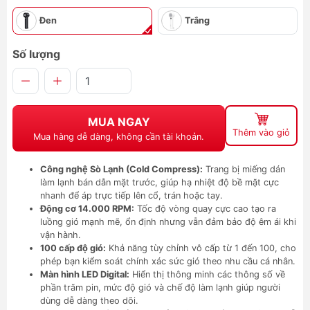
Đen
Trắng
Số lượng
MUA NGAY
Thêm vào giỏ
Mua hàng dễ dàng, không cần tài khoản.
Công nghệ Sò Lạnh (Cold Compress):
Trang bị miếng dán
làm lạnh bán dẫn mặt trước, giúp hạ nhiệt độ bề mặt cực
nhanh để áp trực tiếp lên cổ, trán hoặc tay.
Động cơ 14.000 RPM:
Tốc độ vòng quay cực cao tạo ra
luồng gió mạnh mẽ, ổn định nhưng vẫn đảm bảo độ êm ái khi
vận hành.
100 cấp độ gió:
Khả năng tùy chỉnh vô cấp từ 1 đến 100, cho
phép bạn kiểm soát chính xác sức gió theo nhu cầu cá nhân.
Màn hình LED Digital:
Hiển thị thông minh các thông số về
phần trăm pin, mức độ gió và chế độ làm lạnh giúp người
dùng dễ dàng theo dõi.