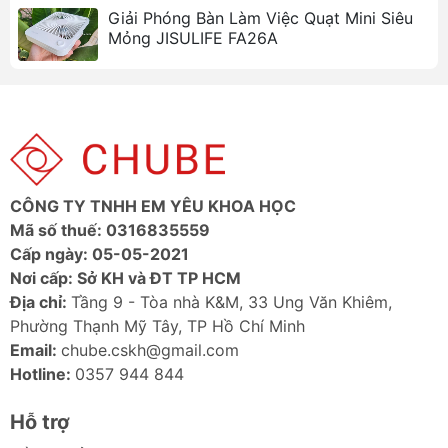
Giải Phóng Bàn Làm Việc Quạt Mini Siêu
Mỏng JISULIFE FA26A
CÔNG TY TNHH EM YÊU KHOA HỌC
Mã số thuế: 0316835559
Cấp ngày: 05-05-2021
Nơi cấp: Sở KH và ĐT TP HCM
Địa chỉ:
Tầng 9 - Tòa nhà K&M, 33 Ung Văn Khiêm,
Phường Thạnh Mỹ Tây, TP Hồ Chí Minh
Thông số kỹ thuật
Email:
chube.cskh@gmail.com
Hotline:
0357 944 844
Chất liệu
Nhựa ABS + PP + Linh kiện điện
tử
Hỗ trợ
Kích thước
40.4 x 44.2 x 138.4 mm