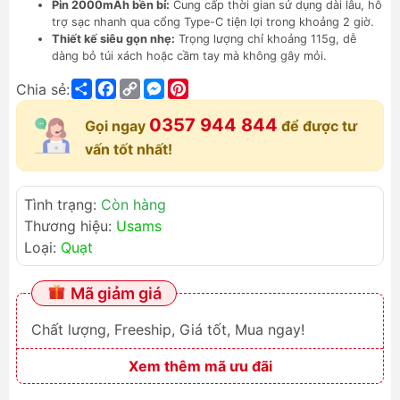
Pin 2000mAh bền bỉ:
Cung cấp thời gian sử dụng dài lâu, hỗ
trợ sạc nhanh qua cổng Type-C tiện lợi trong khoảng 2 giờ.
Thiết kế siêu gọn nhẹ:
Trọng lượng chỉ khoảng 115g, dễ
dàng bỏ túi xách hoặc cầm tay mà không gây mỏi.
Share
Facebook
Copy
Messenger
Pinterest
Chia sẻ:
Link
0357 944 844
Gọi ngay
để được tư
vấn tốt nhất!
Tình trạng:
Còn hàng
Thương hiệu:
Usams
Loại:
Quạt
Mã giảm giá
Chất lượng, Freeship, Giá tốt, Mua ngay!
Xem thêm mã ưu đãi