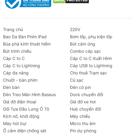
hoặc theo hướng dẫn đi kèm để kích hoạt mặt
làm lạnh bán dẫn.
Điều chỉnh tốc độ:
Sử dụng con lăn hoặc nút
bấm để tăng/giảm mức gió từ 1 đến 100.
Trang chủ
220V
Lưu ý:
Không để vật lạ cản trở cánh quạt khi
Bao Da Bàn Phím iPad
Bơm lốp, phụ kiện lốp
đang quay và tránh để nước rơi vào cổng sạc.
Búa phá kính thoát hiểm
Bút cảm ứng
Nên sử dụng củ sạc tiêu chuẩn 5V-1A để bảo
Bút trình chiếu
Combo cáp sạc
vệ tuổi thọ pin.
Cáp C to C
Cáp C to C Xuất Hình
FAQ (Hỏi đáp thường gặp)
Cáp C to Lightning
Cáp USB to Lightning
Cáp đa năng
Cho thuê Trạm sạc
1. Mặt sò lạnh có thực sự lạnh không?
Chuột - bàn phím
Củ sạc
Có, miếng dán sử dụng công nghệ bán dẫn giúp
Đèn bàn
Đèn có pin
giảm nhiệt độ bề mặt nhanh chóng, mang lại cảm
Đèn Treo Màn Hình Baseus
Dock chuyển đổi
giác buốt lạnh khi áp lên da.
Giá đỡ điện thoại
Giá đỡ xe hơi
2. Quạt có gây tiếng ồn lớn không?
Gối Tựa Đầu Lưng Ô Tô
Hub chuyển đổi
Dù đạt tốc độ 14.000 RPM, động cơ được tối ưu để
Kích nổ, khởi động
Máy chiếu
hoạt động êm ái, phù hợp sử dụng trong văn phòng
Máy hút bụi
Micro thu âm
hoặc thư viện ở mức gió vừa phải.
Ổ cắm điện chống sét
Pin dự phòng