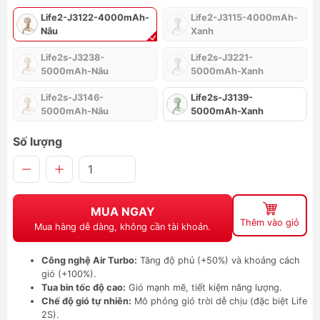
Life2-J3122-4000mAh-
Life2-J3115-4000mAh-
Nâu
Xanh
Life2s-J3238-
Life2s-J3221-
5000mAh-Nâu
5000mAh-Xanh
Life2s-J3146-
Life2s-J3139-
5000mAh-Nâu
5000mAh-Xanh
Số lượng
MUA NGAY
Thêm vào giỏ
Mua hàng dễ dàng, không cần tài khoản.
Công nghệ Air Turbo:
Tăng độ phủ (+50%) và khoảng cách
gió (+100%).
Tua bin tốc độ cao:
Gió mạnh mẽ, tiết kiệm năng lượng.
Chế độ gió tự nhiên:
Mô phỏng gió trời dễ chịu (đặc biệt Life
2S).