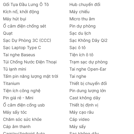
không cánh an toàn JISULIFE Life 2S
Gối Tựa Đầu Lưng Ô Tô
Hub chuyển đổi
Kích nổ, khởi động
Máy chiếu
Thông
Chi tiết
Máy hút bụi
Micro thu âm
số
Ổ cắm điện chống sét
Pin dự phòng
Thương
JISULIFE
Quạt
Sạc du lịch
hiệu
Sạc Dự Phòng 3C (CCC)
Sạc Không Dây Qi2
Sạc Laptop Type C
Sạc ô tô
Model
Life 2S (5000mAh) - J3238 (Nâu),
Tai nghe Baseus
Tiện ích ô tô
& Phân
J3221 (Xanh)
Túi Chống Nước Điện Thoại
Trạm sạc dự phòng
loại
Tủ lạnh mini
Tai nghe Open-Ear
Tấm pin năng lượng mặt trời
Tai nghe
Kích
132 x 132 x 108 mm
Titanium
Thiết bị chuyển đổi
thước
Tiện ích công nghệ
Pin dung lượng lớn
Pin giá rẻ - Mini
Cast không dây
Chất
Nhựa ABS cao cấp, dây bện, kẹp kim
Ổ cắm điện cổng usb
Thiết bị định vị
liệu
loại chắc chắn
Máy sấy tóc
Máy cạo râu
Loại Pin
2 x 21700 Lithium-ion
Chăm sóc sức khỏe
Cáp video
Cell
Cáp âm thanh
Máy sấy
Tai nghe
Máy chiếu
Cho thuê
Xe
Tiện íc
Carplay/Android Auto
Sạc không dây