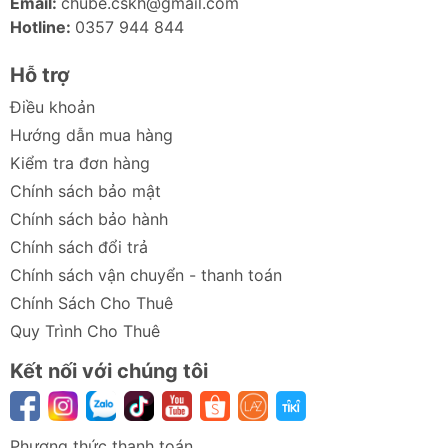
vệ thông minh, cơ chế tự ngắt khi mở ốp sau,
Email:
chube.cskh@gmail.com
và tính năng
lọc không khí
giúp loại bỏ bụi
Hotline:
0357 944 844
bẩn, mang lại luồng gió sạch sẽ hơn.
Hỗ trợ
Ảnh sản phẩm Quạt kẹp nôi không cánh
Điều khoản
an toàn JISULIFE Life 2S
Hướng dẫn mua hàng
Kiểm tra đơn hàng
Chính sách bảo mật
Chính sách bảo hành
Chính sách đổi trả
Chính sách vận chuyển - thanh toán
Chính Sách Cho Thuê
Quy Trình Cho Thuê
Kết nối với chúng tôi
Phương thức thanh toán