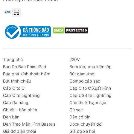
Trang chủ
220V
Bao Da Bàn Phím iPad
Bơm lốp, phụ kiện lốp
Búa phá kính thoát hiểm
Bút cảm ứng
Bút trình chiếu
Combo cáp sạc
Cáp C to C
Cáp C to C Xuất Hình
Cáp C to Lightning
Cáp USB to Lightning
Cáp đa năng
Cho thuê Trạm sạc
Chuột - bàn phím
Củ sạc
Đèn bàn
Đèn có pin
Đèn Treo Màn Hình Baseus
Dock chuyển đổi
Thông số kỹ thuật chi tiết Quạt kẹp nôi
Giá đỡ điện thoại
Giá đỡ xe hơi