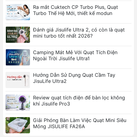
Làm mát linh hoạt:
Quạt xoay 360 độ, cung
Ra mắt Cuktech CP Turbo Plus, Quạt
Turbo Thế Hệ Mới, thiết kế modun
cấp gió mát từ mọi góc độ theo nhu cầu.
Kẹp bàn tiện lợi:
Dễ dàng kẹp chắc chắn lên
bàn, giường, hoặc các bề mặt khác mà không
Đánh giá Jisulife Ultra 2, có còn là quạt
mini turbo tốt nhất 2026?
chiếm nhiều diện tích.
Thiết kế nhỏ gọn:
Phù hợp cho không gian
làm việc, học tập, hoặc mang theo khi di
Camping Mát Mẻ Với Quạt Tích Điện
chuyển.
Ngoài Trời Jisulife Ultra1
Hoạt động êm ái:
Đảm bảo không gây tiếng
ồn, mang lại sự thoải mái.
Hướng Dẫn Sử Dụng Quạt Cầm Tay
Tiết kiệm và bền bỉ:
Pin sạc dung lượng cao,
JisuLife Ultra2
sử dụng lâu dài mà không cần nguồn điện trực
tiếp.
Review quạt tích điện để bàn lọc không
khí Jisulife Pro3
Ảnh sản phẩm
Giải Phóng Bàn Làm Việc Quạt Mini Siêu
Mỏng JISULIFE FA26A