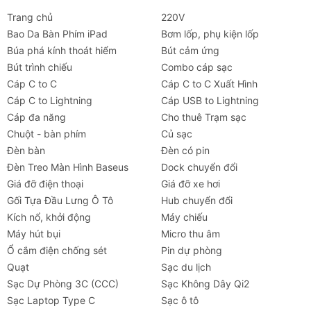
Trang chủ
220V
Bao Da Bàn Phím iPad
Bơm lốp, phụ kiện lốp
Búa phá kính thoát hiểm
Bút cảm ứng
Bút trình chiếu
Combo cáp sạc
Cáp C to C
Cáp C to C Xuất Hình
Cáp C to Lightning
Cáp USB to Lightning
Cáp đa năng
Cho thuê Trạm sạc
Chuột - bàn phím
Củ sạc
Đèn bàn
Đèn có pin
Đèn Treo Màn Hình Baseus
Dock chuyển đổi
Giá đỡ điện thoại
Giá đỡ xe hơi
Gối Tựa Đầu Lưng Ô Tô
Hub chuyển đổi
Kích nổ, khởi động
Máy chiếu
Máy hút bụi
Micro thu âm
Ổ cắm điện chống sét
Pin dự phòng
Quạt
Sạc du lịch
Sạc Dự Phòng 3C (CCC)
Sạc Không Dây Qi2
Sạc Laptop Type C
Sạc ô tô