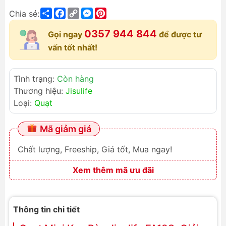
Share
Facebook
Copy
Messenger
Pinterest
Chia sẻ:
Link
0357 944 844
Gọi ngay
để được tư
vấn tốt nhất!
Tình trạng:
Còn hàng
Thương hiệu:
Jisulife
Loại:
Quạt
Mã giảm giá
Chất lượng, Freeship, Giá tốt, Mua ngay!
Xem thêm mã ưu đãi
Thông tin chi tiết