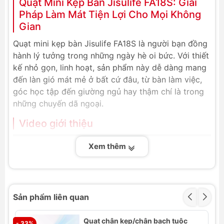
Quạt Mini Kẹp Bàn Jisulife FA18S: Giải
Pháp Làm Mát Tiện Lợi Cho Mọi Không
Gian
Quạt mini kẹp bàn Jisulife FA18S là người bạn đồng
hành lý tưởng trong những ngày hè oi bức. Với thiết
kế nhỏ gọn, linh hoạt, sản phẩm này dễ dàng mang
đến làn gió mát mẻ ở bất cứ đâu, từ bàn làm việc,
góc học tập đến giường ngủ hay thậm chí là trong
những chuyến dã ngoại.
Video giới thiệu
Xem thêm
Sản phẩm liên quan
Quạt chân kẹp/chân bạch tuộc
- 33%
- 