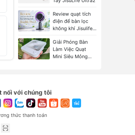
Tay JisuLife Ultra2
2.600.000
Review quạt tích
điện để bàn lọc
Đèn Cầm Tay
Đèn Bảng
- 39%
- 36%
Rtako AR-GTB-
Chức Nă
không khí Jisulife
SL60S 33W Digital
AR-GTB
Pro3
RGB
739.000
Giải Phóng Bàn
1.219.000₫
Làm Việc Quạt
2.000.000₫
Mini Siêu Mỏng
JISULIFE FA26A
t nối với chúng tôi
ơng thức thanh toán