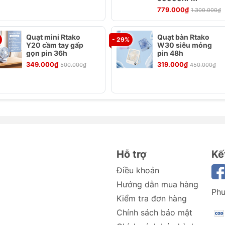
779.000₫
1.300.000₫
Quạt mini Rtako
Quạt bàn Rtako
- 29%
Y20 cầm tay gấp
W30 siêu mỏng
gọn pin 36h
pin 48h
349.000₫
319.000₫
500.000₫
450.000₫
 GBF001 Ice Breeze
Hỗ trợ
Kế
Điều khoản
Hướng dẫn mua hàng
Phư
Kiểm tra đơn hàng
Chính sách bảo mật