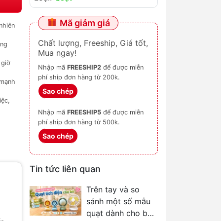
Mã giảm giá
nhiên
Chất lượng, Freeship, Giá tốt,
ộng
Mua ngay!
 giờ
Nhập mã
FREESHIP2
để được miễn
phí ship đơn hàng từ 200k.
 mạnh
Sao chép
iệc,
Nhập mã
FREESHIP5
để được miễn
phí ship đơn hàng từ 500k.
Sao chép
Tin tức liên quan
Trên tay và so
sánh một số mẫu
quạt dành cho bé