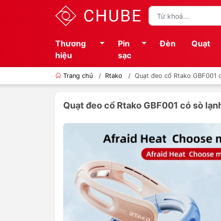
Thương
Pin
Đèn
Quạt
hiệu
sạc
Trang chủ
/
Rtako
/
Quạt đeo cổ Rtako GBF001 c
Quạt đeo cổ Rtako GBF001 có sò lạn