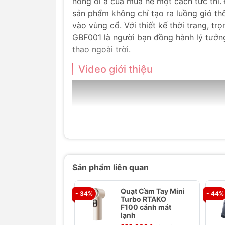
nóng oi ả của mùa hè một cách tức thì. 
sản phẩm không chỉ tạo ra luồng gió th
vào vùng cổ. Với thiết kế thời trang, tr
GBF001 là người bạn đồng hành lý tưởng
thao ngoài trời.
Video giới thiệu
Sản phẩm liên quan
Quạt Cầm Tay Mini
- 34%
- 44%
Turbo RTAKO
F100 cánh mát
lạnh