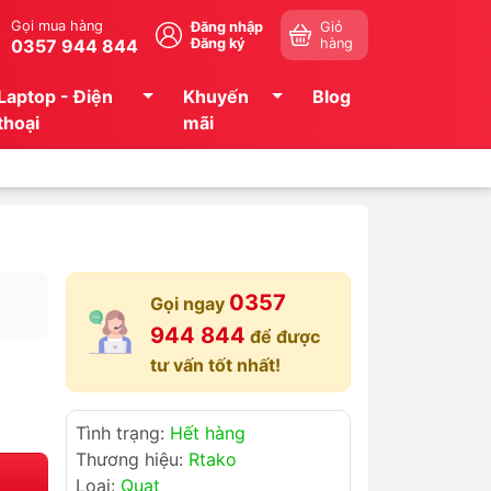
Gọi mua hàng
Đăng nhập
Giỏ
0357 944 844
Đăng ký
hàng
Laptop - Điện
Khuyến
Blog
thoại
mãi
0357
Gọi ngay
944 844
để được
tư vấn tốt nhất!
Tình trạng:
Hết hàng
Thương hiệu:
Rtako
Loại:
Quạt