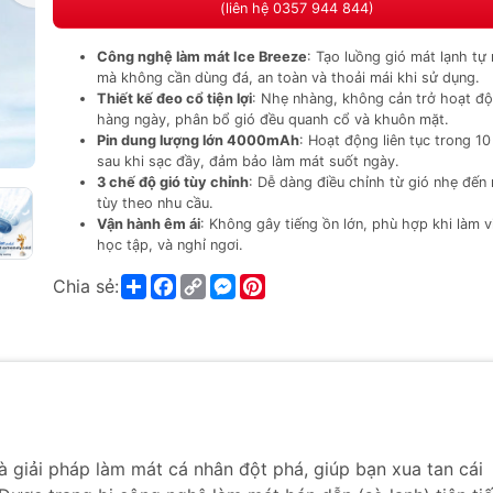
(liên hệ 0357 944 844)
Công nghệ làm mát Ice Breeze
: Tạo luồng gió mát lạnh tự 
mà không cần dùng đá, an toàn và thoải mái khi sử dụng.
Thiết kế đeo cổ tiện lợi
: Nhẹ nhàng, không cản trở hoạt đ
hàng ngày, phân bổ gió đều quanh cổ và khuôn mặt.
Pin dung lượng lớn 4000mAh
: Hoạt động liên tục trong 10
sau khi sạc đầy, đảm bảo làm mát suốt ngày.
3 chế độ gió tùy chỉnh
: Dễ dàng điều chỉnh từ gió nhẹ đến
tùy theo nhu cầu.
Vận hành êm ái
: Không gây tiếng ồn lớn, phù hợp khi làm v
học tập, và nghỉ ngơi.
Share
Facebook
Copy
Messenger
Pinterest
Chia sẻ:
Link
à giải pháp làm mát cá nhân đột phá, giúp bạn xua tan cái