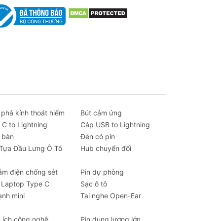
 ở
và
và
ng
 phá kính thoát hiểm
Bút cảm ứng
0
 C to Lightning
Cáp USB to Lightning
n lo
 bàn
Đèn có pin
 Tựa Đầu Lưng Ô Tô
Hub chuyển đổi
dễ
ắm điện chống sét
Pin dự phòng
 Laptop Type C
Sạc ô tô
ộng
ạnh mini
Tai nghe Open-Ear
 hay
n ích công nghệ
Pin dung lượng lớn