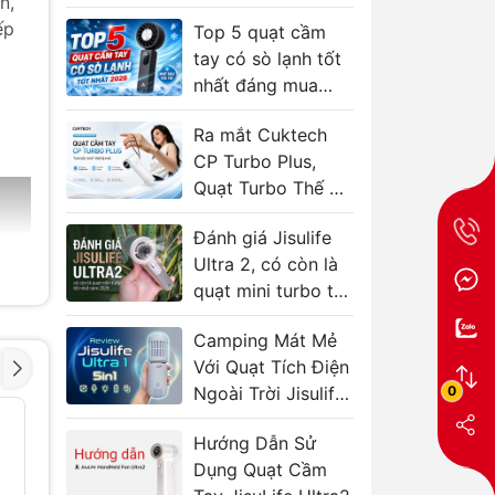
n,
Jisulife 2s/4/1
ếp
Top 5 quạt cầm
Aecooly Click
tay có sò lạnh tốt
nhất đáng mua
2026
Ra mắt Cuktech
CP Turbo Plus,
Quạt Turbo Thế Hệ
Mới, thiết kế
Đánh giá Jisulife
modun
Ultra 2, có còn là
quạt mini turbo tốt
nhất 2026?
Camping Mát Mẻ
Với Quạt Tích Điện
0
Ngoài Trời Jisulife
Ultra1
Quạt kẹp RTAKO 4
Gimbal 
- 38%
- 38%
cánh tích điện
rung ba 
Hướng Dẫn Sử
xoay 360 độ
RTAKO 
Dụng Quạt Cầm
349.000₫
1.609.00
560.000₫