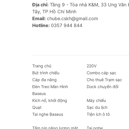
Tính năng đặc biệt:
Công nghệ làm 
Địa chỉ:
Tầng 9 - Tòa nhà K&M, 33 Ung Văn
Màu sắc:
Xanh, Beige, Tím
Tây, TP Hồ Chí Minh
Email:
chube.cskh@gmail.com
Tính năng nổi bật
Hotline:
0357 944 844
Công nghệ sò lạnh làm mát sâu:
Đ
phía sau gáy. Công nghệ này giúp 
sảng khoái tức thì, hiệu quả hơn hẳ
Thiết kế đeo cổ rảnh tay:
Với kiểu
không gây vướng víu. Bạn có thể t
Trang chủ
luồng gió mát mẻ liên tục.
220V
Bút trình chiếu
Pin 4000mAh cho cả ngày dài:
Combo cáp sạc
Dun
Cáp đa năng
giờ (tùy chế độ sử dụng). Bạn có
Cho thuê Trạm sạc
Đèn Treo Màn Hình
lắng về việc sạc pin.
Dock chuyển đổi
Baseus
Ba tốc độ gió tùy chỉnh:
Sản phẩm 
Kích nổ, khởi động
dàng điều chỉnh luồng không khí ph
Máy chiếu
Quạt
nghiệm cá nhân hóa tối ưu.
Sạc du lịch
Tai nghe Baseus
Vận hành êm ái, không gây ồn:
Tiện ích ô tô
Độn
cực kỳ êm ái. Tiếng ồn thấp không
Tấm pin năng lượng mặt
thư giãn.
Tai nghe