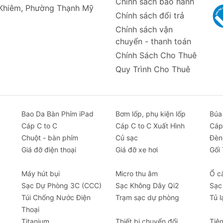
Chính sách bảo hành
mát bằng sò lạnh (Thermoelectric Cooling)
 Khiêm, Phường Thạnh Mỹ
Chính sách đổi trả
Chính sách vận
chuyển - thanh toán
iểm nhấn của
quạt Rtako GBF001
là tấm làm lạnh bán dẫn
Chính Sách Cho Thuê
hạ nhiệt độ bề mặt tiếp xúc, tạo ra cảm giác mát lạnh sâu 
Quy Trình Cho Thuê
n các loại quạt chỉ thổi gió thông thường.
 dáng vòng cổ gọn nhẹ và công thái học, quạt ôm vừa vặn 
hoải mái làm việc, di chuyển hay vận động mà vẫn tận hưở
Bao Da Bàn Phím iPad
Bơm lốp, phụ kiện lốp
Búa
g lượng pin lớn cho phép quạt hoạt động bền bỉ lên đến 1
Cáp C to C
Cáp C to C Xuất Hình
Cáp
 thể yên tâm mang theo bên mình suốt cả ngày mà không cầ
Chuột - bàn phím
Củ sạc
Đèn
Giá đỡ điện thoại
Giá đỡ xe hơi
Gối
được trang bị 3 mức gió từ nhẹ đến mạnh, cho phép bạn 
ù hợp với nhu cầu và điều kiện môi trường, mang lại trải
Máy hút bụi
Micro thu âm
Ổ c
Sạc Dự Phòng 3C (CCC)
Sạc Không Dây Qi2
Sạc
g cơ không chổi than thế hệ mới giúp
Túi Chống Nước Điện
Trạm sạc dự phòng
quạt đeo cổ
hoạt đ
Tủ l
 làm ảnh hưởng đến sự tập trung khi bạn làm việc, học tập
Thoại
Titanium
Thiết bị chuyển đổi
Tiệ