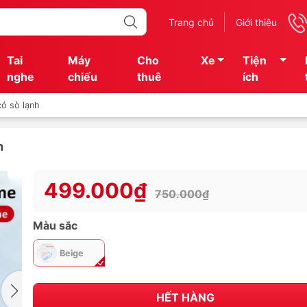
Trang chủ
Giới thiệu
Tai
Máy
Cho
Xe
Tiện
nghe
chiếu
thuê
ích
ó sò lạnh
h
499.000₫
750.000₫
Màu sắc
Beige
HẾT HÀNG