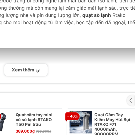
Được trang bị công nghệ làm mát bán dẫn (sò lạnh) tiên tiế
ông thường mà còn mang lại cảm giác mát lạnh sâu, trực ti
ọng lượng nhẹ và pin dung lượng lớn,
quạt sò lạnh
Rtako
 cho mọi hoạt động từ làm việc, học tập đến dã ngoại, thể
Xem thêm
Quạt cầm tay mini
Quạt Cầm Tay
- 40%
có sò lạnh RTAKO
Kiêm Máy Hút Bụi
T50 Pin trâu
RTAKO F71
4000mAh,
389.000₫
700.000₫
90000RPM