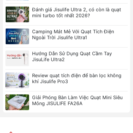
Nhiều chế độ gió tùy chỉnh:
Đánh giá Jisulife Ultra 2, có còn là quạt
mini turbo tốt nhất 2026?
Quạt
Rtako BP939
được trang bị 3 chế
độ gió khác nhau, từ nhẹ nhàng đến
mạnh mẽ, dễ dàng tùy chỉnh theo nhu
Camping Mát Mẻ Với Quạt Tích Điện
Ngoài Trời Jisulife Ultra1
cầu sử dụng của bạn.
Hoạt động êm ái:
Hướng Dẫn Sử Dụng Quạt Cầm Tay
Sản phẩm vận hành êm ái, gần như không
JisuLife Ultra2
gây tiếng ồn lớn, đảm bảo bạn có thể
thoải mái làm việc, học tập hoặc nghỉ
Review quạt tích điện để bàn lọc không
ngơi mà không bị làm phiền.
khí Jisulife Pro3
Giải Phóng Bàn Làm Việc Quạt Mini Siêu
Mỏng JISULIFE FA26A