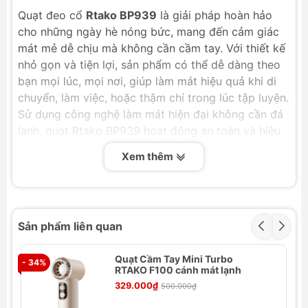
Quạt đeo cổ
Rtako BP939
là giải pháp hoàn hảo
cho những ngày hè nóng bức, mang đến cảm giác
mát mẻ dễ chịu mà không cần cầm tay. Với thiết kế
nhỏ gọn và tiện lợi, sản phẩm có thể dễ dàng theo
bạn mọi lúc, mọi nơi, giúp làm mát hiệu quả khi di
chuyển, làm việc, hoặc thậm chí trong lúc tập luyện.
Sử dụng công nghệ làm mát hiện đại không cần đá
lạnh, quạt Rtako BP939 hoạt động an toàn và hiệu
quả, mang lại luồng gió mát dễ chịu ngay cả trong
Xem thêm
những ngày oi ả nhất.
Tính năng nổi bật của Quạt Đeo Cổ
Rtako BP939 Ice-Free Light Wind Ring
(4800mAh, 8H)
Sản phẩm liên quan
Công nghệ làm mát không đá lạnh:
Quạt Cầm Tay Mini Turbo
- 34%
- 
RTAKO F100 cánh mát lạnh
Rtako BP939
ứng dụng công nghệ làm
329.000₫
500.000₫
mát tiên tiến, không cần đá lạnh, giúp
luồng gió tỏa ra mát dịu và an toàn cho