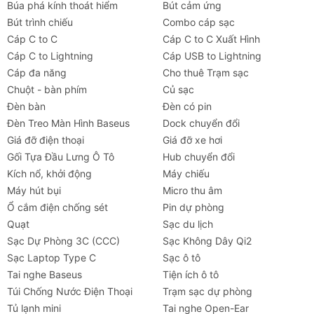
Búa phá kính thoát hiểm
Bút cảm ứng
Bút trình chiếu
Combo cáp sạc
Cáp C to C
Cáp C to C Xuất Hình
Cáp C to Lightning
Cáp USB to Lightning
Cáp đa năng
Cho thuê Trạm sạc
Chuột - bàn phím
Củ sạc
Đèn bàn
Đèn có pin
Đèn Treo Màn Hình Baseus
Dock chuyển đổi
Giá đỡ điện thoại
Giá đỡ xe hơi
Gối Tựa Đầu Lưng Ô Tô
Hub chuyển đổi
Kích nổ, khởi động
Máy chiếu
Máy hút bụi
Micro thu âm
Ổ cắm điện chống sét
Pin dự phòng
Quạt
Sạc du lịch
Sạc Dự Phòng 3C (CCC)
Sạc Không Dây Qi2
Sạc Laptop Type C
Sạc ô tô
Tai nghe Baseus
Tiện ích ô tô
Túi Chống Nước Điện Thoại
Trạm sạc dự phòng
Tủ lạnh mini
Tai nghe Open-Ear