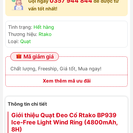
0357 944 844
Gọi ngay
để được tư
vấn tốt nhất!
Tình trạng:
Hết hàng
Thương hiệu:
Rtako
Loại:
Quạt
Mã giảm giá
Chất lượng, Freeship, Giá tốt, Mua ngay!
Xem thêm mã ưu đãi
Thông tin chi tiết
Giới thiệu Quạt Đeo Cổ Rtako BP939
Ice-Free Light Wind Ring (4800mAh,
8H)