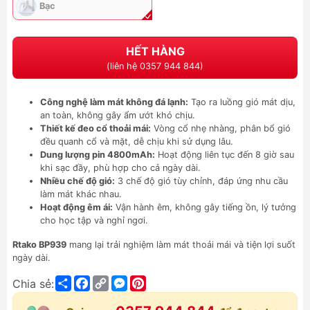
Bạc
HẾT HÀNG
(liên hệ 0357 944 844)
Công nghệ làm mát không đá lạnh:
Tạo ra luồng gió mát dịu,
an toàn, không gây ẩm ướt khó chịu.
Thiết kế đeo cổ thoải mái:
Vòng cổ nhẹ nhàng, phân bổ gió
đều quanh cổ và mặt, dễ chịu khi sử dụng lâu.
Dung lượng pin 4800mAh:
Hoạt động liên tục đến 8 giờ sau
khi sạc đầy, phù hợp cho cả ngày dài.
Nhiều chế độ gió:
3 chế độ gió tùy chỉnh, đáp ứng nhu cầu
làm mát khác nhau.
Hoạt động êm ái:
Vận hành êm, không gây tiếng ồn, lý tưởng
cho học tập và nghỉ ngơi.
Rtako BP939
mang lại trải nghiệm làm mát thoải mái và tiện lợi suốt
ngày dài.
Share
Facebook
Copy
Messenger
Pinterest
Chia sẻ:
Link