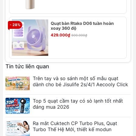
sức khỏe. Điều này cũng loại bỏ tình
trạng ẩm ướt khó chịu mà các loại quạt
làm mát thông thường có thể gây ra.
Quạt bàn Rtako D06 tuần hoàn
- 28%
- 
xoay 360 độ
Thiết kế đeo cổ thoải mái:
429.000₫
600.000₫
Quạt được thiết kế theo dạng vòng cổ
nhẹ, vừa vặn với cơ thể, phân bổ gió đều
quanh cổ và khuôn mặt, mang lại cảm
giác thoải mái mà không gây mỏi hay bí
Tin tức liên quan
bách, ngay cả khi sử dụng trong thời gian
dài.
Trên tay và so sánh một số mẫu quạt
dành cho bé Jisulife 2s/4/1 Aecooly Click
Dung lượng pin lớn 4800mAh:
Với dung lượng pin 4800mAh, quạt có
Top 5 quạt cầm tay có sò lạnh tốt nhất
thể hoạt động liên tục lên đến 8 giờ sau
đáng mua 2026
mỗi lần sạc đầy. Điều này đảm bảo bạn
có đủ thời gian sử dụng trong suốt cả
Ra mắt Cuktech CP Turbo Plus, Quạt
ngày dài mà không lo quạt bị hết pin đột
Turbo Thế Hệ Mới, thiết kế modun
ngột.