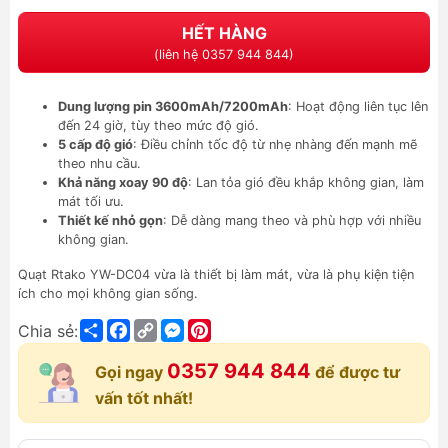
HẾT HÀNG
(liên hệ 0357 944 844)
Dung lượng pin 3600mAh/7200mAh
: Hoạt động liên tục lên
đến 24 giờ, tùy theo mức độ gió.
5 cấp độ gió
: Điều chỉnh tốc độ từ nhẹ nhàng đến mạnh mẽ
theo nhu cầu.
Khả năng xoay 90 độ
: Lan tỏa gió đều khắp không gian, làm
mát tối ưu.
Thiết kế nhỏ gọn
: Dễ dàng mang theo và phù hợp với nhiều
không gian.
Quạt Rtako YW-DC04 vừa là thiết bị làm mát, vừa là phụ kiện tiện
ích cho mọi không gian sống.
Share
Facebook
Copy
Messenger
Pinterest
Chia sẻ:
Link
0357 944 844
Gọi ngay
để được tư
vấn tốt nhất!