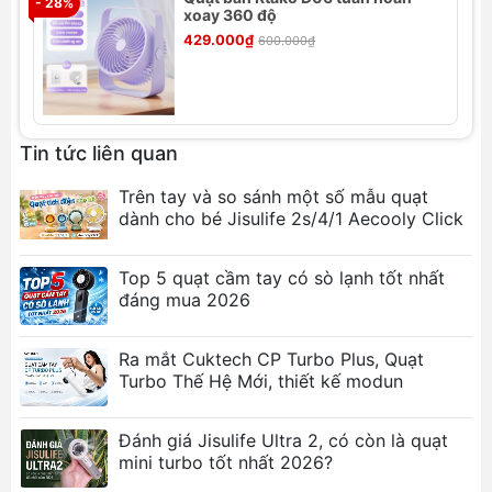
- 28%
- 
Khả năng xoay 90 độ
xoay 360 độ
Với tính năng xoay 90 độ, quạt giúp lan tỏa không
429.000₫
600.000₫
khí mát mẻ đều khắp không gian, mang lại hiệu quả
làm mát tối ưu ở mọi góc độ.
Thiết kế nhỏ gọn và tiện lợi
Tin tức liên quan
Sản phẩm có thiết kế nhỏ gọn, dễ dàng mang theo
hoặc di chuyển, phù hợp với nhiều không gian từ
Trên tay và so sánh một số mẫu quạt
nhỏ hẹp đến rộng rãi, mang lại sự tiện dụng và linh
dành cho bé Jisulife 2s/4/1 Aecooly Click
hoạt cho người dùng.
Top 5 quạt cầm tay có sò lạnh tốt nhất
Với những tính năng vượt trội,
Rtako YW-DC04
đáng mua 2026
không chỉ là một thiết bị làm mát mà còn là một
phụ kiện tiện ích, nâng cao trải nghiệm sử dụng
Ra mắt Cuktech CP Turbo Plus, Quạt
trong mọi không gian sống.
Turbo Thế Hệ Mới, thiết kế modun
Đánh giá Jisulife Ultra 2, có còn là quạt
mini turbo tốt nhất 2026?