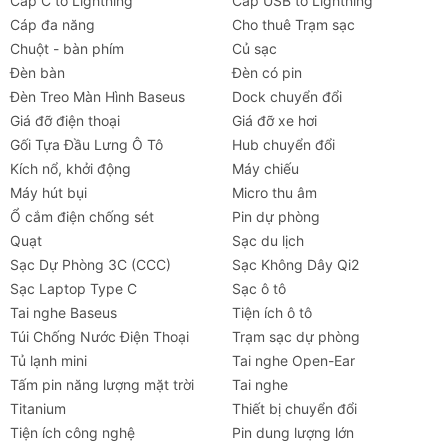
Cáp C to Lightning
Cáp USB to Lightning
Cáp đa năng
Cho thuê Trạm sạc
Chuột - bàn phím
Củ sạc
Đèn bàn
Đèn có pin
Đèn Treo Màn Hình Baseus
Dock chuyển đổi
Giá đỡ điện thoại
Giá đỡ xe hơi
Gối Tựa Đầu Lưng Ô Tô
Hub chuyển đổi
Kích nổ, khởi động
Máy chiếu
Máy hút bụi
Micro thu âm
Ổ cắm điện chống sét
Pin dự phòng
Quạt
Sạc du lịch
Sạc Dự Phòng 3C (CCC)
Sạc Không Dây Qi2
Sạc Laptop Type C
Sạc ô tô
Tai nghe Baseus
Tiện ích ô tô
Túi Chống Nước Điện Thoại
Trạm sạc dự phòng
Tủ lạnh mini
Tai nghe Open-Ear
Tấm pin năng lượng mặt trời
Tai nghe
Titanium
Thiết bị chuyển đổi
Tiện ích công nghệ
Pin dung lượng lớn