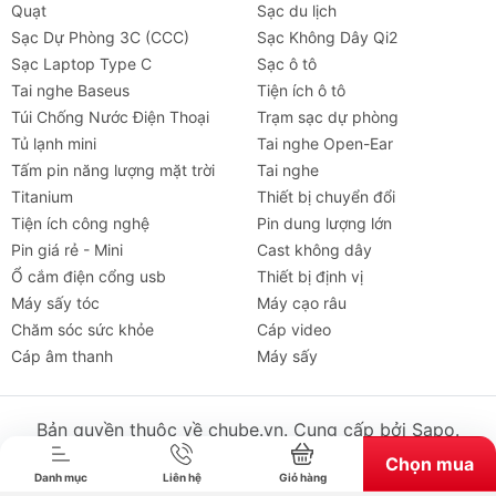
Quạt
Sạc du lịch
Sạc Dự Phòng 3C (CCC)
Sạc Không Dây Qi2
Sạc Laptop Type C
Sạc ô tô
Tai nghe Baseus
Tiện ích ô tô
Túi Chống Nước Điện Thoại
Trạm sạc dự phòng
Tủ lạnh mini
Tai nghe Open-Ear
Tấm pin năng lượng mặt trời
Tai nghe
Titanium
Thiết bị chuyển đổi
Tiện ích công nghệ
Pin dung lượng lớn
Pin giá rẻ - Mini
Cast không dây
Ổ cắm điện cổng usb
Thiết bị định vị
Máy sấy tóc
Máy cạo râu
Chăm sóc sức khỏe
Cáp video
Tai nghe
Máy chiếu
Cho thuê
Xe
Tiện íc
Cáp âm thanh
Máy sấy
Thông số kỹ thuật chi tiết Pin Sạc
Baseus 20W Magnetic
Bản quyền thuộc về chube.vn. Cung cấp bởi Sapo.
Thông số
Chi tiết
Chọn mua
Danh mục
Liên hệ
Giỏ hàng
Thương hiệu
Baseus