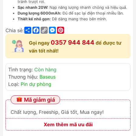
tránh trượt rơi.
Sạc nhanh 20W:
Nạp năng lượng nhanh chóng và hiệu quả.
Dung lượng 6000mAh:
Đủ để sạc lại điện thoại nhiều lần.
Thiết kế nhỏ gọn:
Dễ dàng mang theo bên mình.
Share
Facebook
Copy
Messenger
Pinterest
Chia sẻ:
Link
0357 944 844
Gọi ngay
để được tư
vấn tốt nhất!
Tình trạng:
Còn hàng
Thương hiệu:
Baseus
Loại:
Pin dự phòng
Mã giảm giá
Chất lượng, Freeship, Giá tốt, Mua ngay!
Xem thêm mã ưu đãi