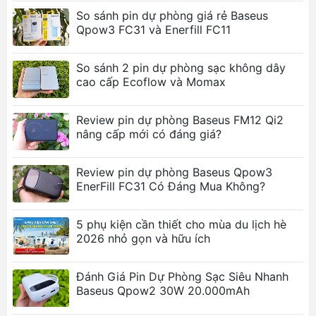
công nghệ
MagSafe
, giữ thiết bị (như iPhone
So sánh pin dự phòng giá rẻ Baseus
12/13/14/15 series) chắc chắn trên bề mặt pin
Qpow3 FC31 và Enerfill FC11
sạc, đảm bảo sạc ổn định và tránh trượt rơi.
Sạc nhanh công suất 20W: Hỗ trợ đầu ra
So sánh 2 pin dự phòng sạc không dây
Type-C
PD 20W
, nạp năng lượng nhanh chóng
cao cấp Ecoflow và Momax
và hiệu quả cho cả điện thoại và chính pin dự
phòng.
Review pin dự phòng Baseus FM12 Qi2
Dung lượng di động 6000mAh: Cung cấp đủ
nâng cấp mới có đáng giá?
năng lượng để sạc lại điện thoại thông minh
nhiều lần.
Review pin dự phòng Baseus Qpow3
Thiết kế Mini Air: Thiết kế nhỏ gọn, siêu nhẹ
EnerFill FC31 Có Đáng Mua Không?
(khoảng 146.5g), dễ dàng mang theo bên mình
mà không gây cản trở khi sử dụng điện thoại.
5 phụ kiện cần thiết cho mùa du lịch hè
Hỗ trợ sạc nhanh hai chiều: Cổng Type-C vừa
2026 nhỏ gọn và hữu ích
là cổng Input, vừa là cổng Output, cho phép
sạc nhanh thiết bị và tự sạc lại pin dự phòng.
Đánh Giá Pin Dự Phòng Sạc Siêu Nhanh
Baseus Qpow2 30W 20.000mAh
Ảnh sản phẩm Pin Sạc Không Dây
Magnetic Baseus 20W