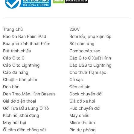
Trang chủ
220V
Bao Da Bàn Phím iPad
Bơm lốp, phụ kiện lốp
Búa phá kính thoát hiểm
Bút cảm ứng
Bút trình chiếu
Combo cáp sạc
Cáp C to C
Cáp C to C Xuất Hình
Cáp C to Lightning
Cáp USB to Lightning
Cáp đa năng
Cho thuê Trạm sạc
Chuột - bàn phím
Củ sạc
Đèn bàn
Đèn có pin
Đèn Treo Màn Hình Baseus
Dock chuyển đổi
Giá đỡ điện thoại
Giá đỡ xe hơi
Gối Tựa Đầu Lưng Ô Tô
Hub chuyển đổi
Kích nổ, khởi động
Máy chiếu
Máy hút bụi
Micro thu âm
Ổ cắm điện chống sét
Pin dự phòng