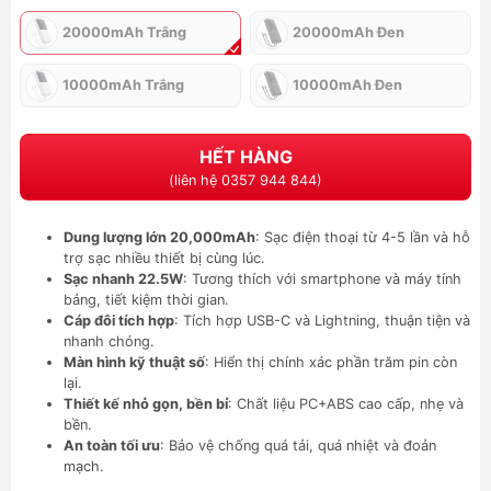
20000mAh Trắng
20000mAh Đen
10000mAh Trắng
10000mAh Đen
HẾT HÀNG
(liên hệ 0357 944 844)
Dung lượng lớn 20,000mAh
: Sạc điện thoại từ 4-5 lần và hỗ
trợ sạc nhiều thiết bị cùng lúc.
Sạc nhanh 22.5W
: Tương thích với smartphone và máy tính
bảng, tiết kiệm thời gian.
Cáp đôi tích hợp
: Tích hợp USB-C và Lightning, thuận tiện và
nhanh chóng.
Màn hình kỹ thuật số
: Hiển thị chính xác phần trăm pin còn
lại.
Thiết kế nhỏ gọn, bền bỉ
: Chất liệu PC+ABS cao cấp, nhẹ và
bền.
An toàn tối ưu
: Bảo vệ chống quá tải, quá nhiệt và đoản
mạch.