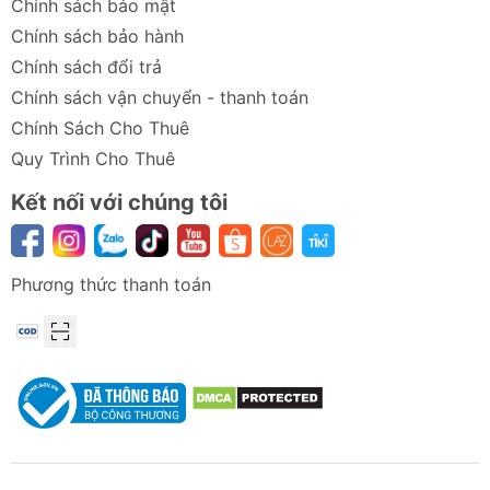
Chính sách bảo mật
Chính sách bảo hành
Chính sách đổi trả
Chính sách vận chuyển - thanh toán
Chính Sách Cho Thuê
Quy Trình Cho Thuê
Kết nối với chúng tôi
Thông số kỹ thuật
Phương thức thanh toán
Tên sản
Baseus Lipow Dual-Cable Power
phẩm
Bank with Digital Display
Mã sản
PPJP312
phẩm
Màu sắc
Cosmic Black (Đen vũ trụ) / Moon
White (Trắng mặt trăng)