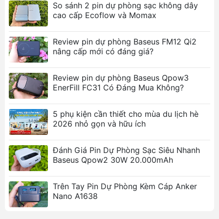
So sánh 2 pin dự phòng sạc không dây
Màn hình LED kỹ thuật số:
Hiển thị thông số
cao cấp Ecoflow và Momax
dung lượng pin trực quan theo thời gian thực
giúp người dùng kiểm soát nguồn điện dễ
Review pin dự phòng Baseus FM12 Qi2
dàng.
nâng cấp mới có đáng giá?
Kết cấu bền bỉ, an toàn:
Chế tạo từ vật liệu PC
+ ABS cao cấp chịu nhiệt tốt, kết hợp hệ
Review pin dự phòng Baseus Qpow3
thống mạch bảo vệ thông minh chống quá
EnerFill FC31 Có Đáng Mua Không?
dòng, quá nhiệt tối đa.
Ảnh sản phẩm
5 phụ kiện cần thiết cho mùa du lịch hè
2026 nhỏ gọn và hữu ích
Đánh Giá Pin Dự Phòng Sạc Siêu Nhanh
Baseus Qpow2 30W 20.000mAh
Trên Tay Pin Dự Phòng Kèm Cáp Anker
Nano A1638