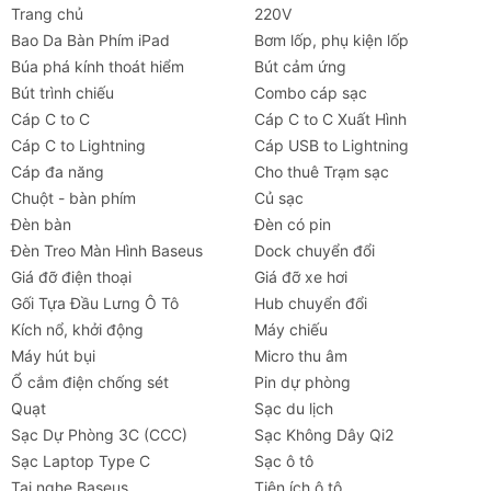
Trang chủ
220V
Chất liệu
PC + ABS
Bao Da Bàn Phím iPad
Bơm lốp, phụ kiện lốp
Búa phá kính thoát hiểm
Bút cảm ứng
Trọng
Khoảng 435 g (không bao bì)
Bút trình chiếu
Combo cáp sạc
lượng
Cáp C to C
Cáp C to C Xuất Hình
Cáp C to Lightning
Cáp USB to Lightning
Cấu trúc
10000 mAh x 2 viên
Cáp đa năng
Cho thuê Trạm sạc
pin
Chuột - bàn phím
Củ sạc
Đèn bàn
Đèn có pin
Dung
20000 mAh, 3.7V / 74Wh
Đèn Treo Màn Hình Baseus
Dock chuyển đổi
lượng
Giá đỡ điện thoại
Giá đỡ xe hơi
tổng
Gối Tựa Đầu Lưng Ô Tô
Hub chuyển đổi
Đầu vào
5V-2A; 9V-2A; 12V-1.5A
Kích nổ, khởi động
Máy chiếu
Micro
Máy hút bụi
Micro thu âm
Ổ cắm điện chống sét
Pin dự phòng
Đầu vào
5V-2.4A; 9V-2A; 12V-1.5A
Quạt
Sạc du lịch
USB-C
Sạc Dự Phòng 3C (CCC)
Sạc Không Dây Qi2
Sạc Laptop Type C
Sạc ô tô
Đầu ra
5V-3A; 9V-2.22A; 12V-1.67A
Tai nghe Baseus
Tiện ích ô tô