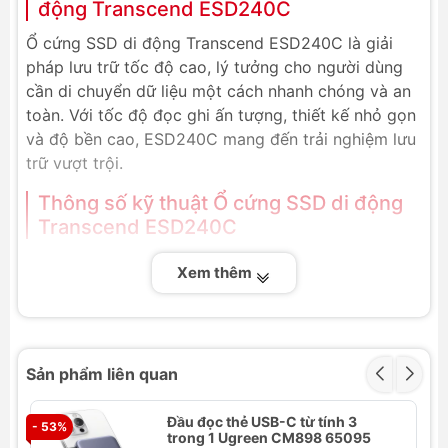
động Transcend ESD240C
Ổ cứng SSD di động Transcend ESD240C là giải
pháp lưu trữ tốc độ cao, lý tưởng cho người dùng
cần di chuyển dữ liệu một cách nhanh chóng và an
toàn. Với tốc độ đọc ghi ấn tượng, thiết kế nhỏ gọn
và độ bền cao, ESD240C mang đến trải nghiệm lưu
trữ vượt trội.
Thông số kỹ thuật Ổ cứng SSD di động
Transcend ESD240C
Thương hiệu: Transcend
Xem thêm
SKU: TS120GESD240C, TS240GESD240C,
TS480GESD240C, TS960GESD240C
Dung lượng: 120GB, 240GB, 480GB, 960GB
Kích thước: 81.4 mm x 33.6 mm x 7.5 mm
Sản phẩm liên quan
Tốc độ đọc: 520 MB/s
Tốc độ ghi: 460 MB/s
Đầu đọc thẻ USB-C từ tính 3
- 53%
Bảo hành: 3 năm chính hãng
- 
trong 1 Ugreen CM898 65095