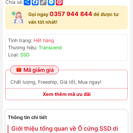
Share
Facebook
Copy
Messenger
Pinterest
Chia sẻ:
Link
0357 944 844
Gọi ngay
để được tư
vấn tốt nhất!
Tình trạng:
Hết hàng
Thương hiệu:
Transcend
Loại:
SSD
Mã giảm giá
Chất lượng, Freeship, Giá tốt, Mua ngay!
Xem thêm mã ưu đãi
Thông tin chi tiết
Giới thiệu tổng quan về Ổ cứng SSD di