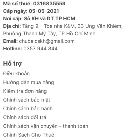
Mã số thuế: 0316835559
hành, dễ dàng kết nối và sử dụng.
Cấp ngày: 05-05-2021
Ảnh sản phẩm Ổ cứng SSD di động
Nơi cấp: Sở KH và ĐT TP HCM
Transcend ESD240C
Địa chỉ:
Tầng 9 - Tòa nhà K&M, 33 Ung Văn Khiêm,
Phường Thạnh Mỹ Tây, TP Hồ Chí Minh
Email:
chube.cskh@gmail.com
Hotline:
0357 944 844
Hỗ trợ
Điều khoản
Hướng dẫn mua hàng
Kiểm tra đơn hàng
Chính sách bảo mật
Chính sách bảo hành
Chính sách đổi trả
Chính sách vận chuyển - thanh toán
Chính Sách Cho Thuê