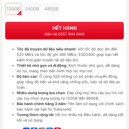
120GB
240GB
480GB
HẾT HÀNG
(liên hệ 0357 944 844)
Tốc độ truyền dữ liệu siêu nhanh:
Với tốc độ đọc lên đến
520 MB/s và tốc độ ghi 460 MB/s, ESD240C giúp bạn tiết
kiệm thời gian truyền tải dữ liệu lớn.
Thiết kế nhỏ gọn và di động:
Kích thước nhỏ gọn, dễ dàng
bỏ túi, mang theo bên mình mọi lúc mọi nơi.
Độ bền cao:
Ổ cứng SSD không có bộ phận chuyển động,
giúp tăng độ bền và khả năng chống sốc, bảo vệ dữ liệu an
toàn.
Nhiều dung lượng lựa chọn:
Đáp ứng mọi nhu cầu lưu trữ với
các tùy chọn dung lượng từ 120GB đến 960GB.
Bảo hành chính hãng 3 năm:
Yên tâm sử dụng với chính sách
bảo hành dài hạn từ Transcend.
Tương thích rộng rãi:
Hỗ trợ nhiều hệ điều hành, dễ dàng kết
nối và sử dụng.