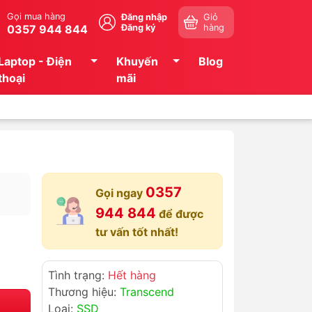
Gọi mua hàng
Đăng nhập
Giỏ
0357 944 844
Đăng ký
hàng
Laptop - Điện
Khuyến
Blog
thoại
mãi
0357
Gọi ngay
944 844
để được
tư vấn tốt nhất!
Tình trạng:
Hết hàng
Thương hiệu:
Transcend
Loại:
SSD