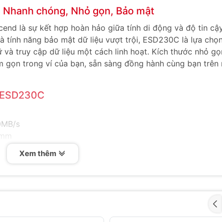
 Nhanh chóng, Nhỏ gọn, Bảo mật
d là sự kết hợp hoàn hảo giữa tính di động và độ tin cậy
à tính năng bảo mật dữ liệu vượt trội, ESD230C là lựa chọn
 và truy cập dữ liệu một cách linh hoạt. Kích thước nhỏ gọ
 gọn trong ví của bạn, sẵn sàng đồng hành cùng bạn trên
D ESD230C
0MB/s
6mm
Xem thêm
roid, Linux
pe-C sang Type-A
 SSD ESD230C
Với giao diện USB 3.1 Gen 2 và hỗ trợ UASP, ESD230C ch