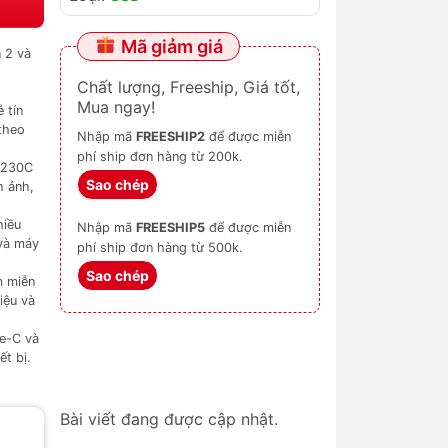
Mã giảm giá
n 2 và
Chất lượng, Freeship, Giá tốt,
Mua ngay!
 tín
theo
Nhập mã
FREESHIP2
để được miễn
phí ship đơn hàng từ 200k.
SD230C
Sao chép
h ảnh,
hiều
Nhập mã
FREESHIP5
để được miễn
 và máy
phí ship đơn hàng từ 500k.
Sao chép
m miễn
iệu và
pe-C và
t bị.
Bài viết đang được cập nhật.