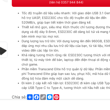
(liên hệ 0357 944 844)
Tốc độ truyền dữ liệu siêu nhanh: Với giao diện USB 3.1 Ge
hỗ trợ UASP, ESD230C cho tốc độ truyền dữ liệu lên đến
520MB/s, giúp bạn tiết kiệm thời gian đáng kể.
Thiết kế nhỏ gọn, siêu nhẹ: Kích thước chỉ tương đương thẻ
dụng và độ dày 9.6mm, ESD230C dễ dàng bỏ túi và mang 
bên mình mọi lúc mọi nơi.
Dung lượng lưu trữ lớn: Với dung lượng lên đến 960GB, E
đáp ứng mọi nhu cầu lưu trữ dữ liệu của bạn, từ tài liệu, hìn
video đến các tệp tin lớn.
Khả năng tương thích rộng rãi: ESD230C tương thích với n
thiết bị, từ máy tính để bàn, laptop đến điện thoại di động
chơi game.
Phần mềm Transcend Elite hỗ trợ quản lý dữ liệu: Phần mề
phí Transcend Elite giúp bạn sao lưu, phục hồi, mã hóa dữ l
đồng bộ hóa đám mây một cách dễ dàng.
Đi kèm 2 cáp kết nối tiện lợi: ESD230C đi kèm cáp USB Ty
cáp USB Type-C to Type-A, tương thích với hầu hết các thiế
Share
Facebook
Copy
Messenger
Pinterest
Chia sẻ:
Link