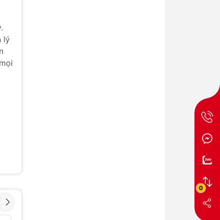
.
 lý
n
 mọi
0
o