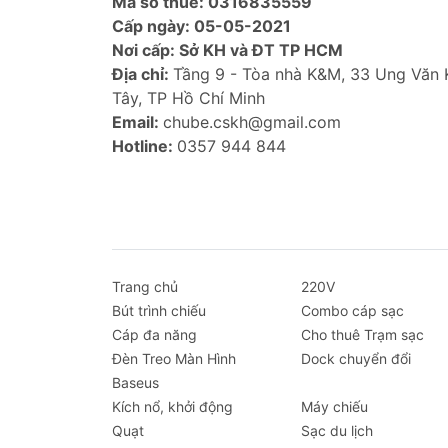
Mã số thuế: 0316835559
Cấp ngày: 05-05-2021
Nơi cấp: Sở KH và ĐT TP HCM
Địa chỉ:
Tầng 9 - Tòa nhà K&M, 33 Ung Văn
Tây, TP Hồ Chí Minh
Email:
chube.cskh@gmail.com
Hotline:
0357 944 844
Trang chủ
220V
Bút trình chiếu
Combo cáp sạc
Cáp đa năng
Cho thuê Trạm sạc
Đèn Treo Màn Hình
Dock chuyển đổi
Baseus
Kích nổ, khởi động
Máy chiếu
Quạt
Sạc du lịch