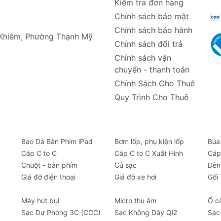
Kiểm tra đơn hàng
Chính sách bảo mật
Chính sách bảo hành
 Khiêm, Phường Thạnh Mỹ
Chính sách đổi trả
Chính sách vận
chuyển - thanh toán
Chính Sách Cho Thuê
Quy Trình Cho Thuê
Bao Da Bàn Phím iPad
Bơm lốp, phụ kiện lốp
Búa
Cáp C to C
Cáp C to C Xuất Hình
Cáp
Chuột - bàn phím
Củ sạc
Đèn
Giá đỡ điện thoại
Giá đỡ xe hơi
Gối
Máy hút bụi
Micro thu âm
Ổ c
Sạc Dự Phòng 3C (CCC)
Sạc Không Dây Qi2
Sạc