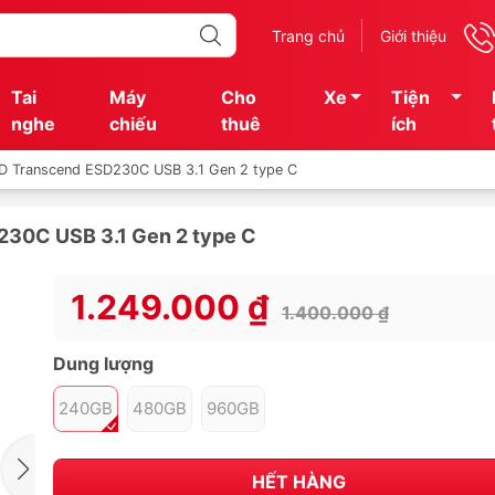
Trang chủ
Giới thiệu
Tai
Máy
Cho
Xe
Tiện
nghe
chiếu
thuê
ích
D Transcend ESD230C USB 3.1 Gen 2 type C
30C USB 3.1 Gen 2 type C
1.249.000 ₫
1.400.000 ₫
Dung lượng
240GB
480GB
960GB
HẾT HÀNG