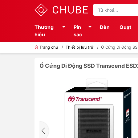
Thương
Pin
Đèn
Quạt
hiệu
sạc
Trang chủ
/
Thiết bị lưu trữ
/
Ổ Cứng Di Động SS
Ổ Cứng Di Động SSD Transcend ESD2