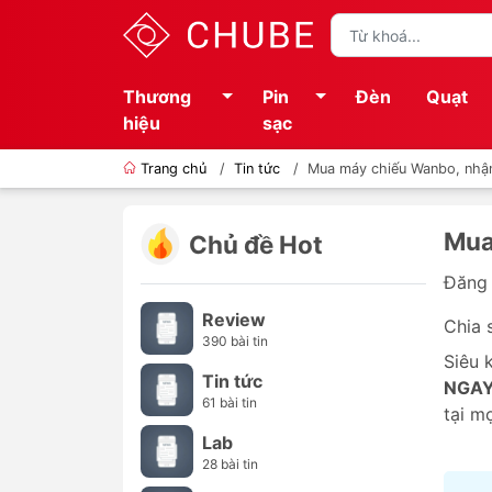
Thương
Pin
Đèn
Quạt
hiệu
sạc
Trang chủ
/
Tin tức
/
Mua máy chiếu Wanbo, nhậ
Mua
Chủ đề Hot
Đăng 
Review
Chia 
390 bài tin
Siêu 
Tin tức
NGA
61 bài tin
tại m
Lab
28 bài tin