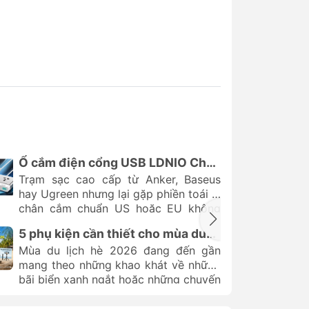
Ổ cắm điện cổng USB LDNIO Chân
cắm Universal chuẩn Việt Nam
Trạm sạc cao cấp từ Anker, Baseus
hay Ugreen nhưng lại gặp phiền toái vì
chân cắm chuẩn US hoặc EU không
thực sự vừa vặn với hệ thống điện tại
5 phụ kiện cần thiết cho mùa du
nhà? Thấu hiểu nhược điểm đó,
lịch hè 2026 nhỏ gọn và hữu ích
Mùa du lịch hè 2026 đang đến gần
Chube.vn mang đến thương hiệu
mang theo những khao khát về những
LDNIO với dàn sản phẩm
ổ cắm điện
bãi biển xanh ngắt hoặc những chuyến
cổng usb
thế hệ mới với thiết kế
leo núi kỳ thú. Để hành trình trở nên
Universal socket. Đây là bước đột phá
trọn vẹn và không gặp phải những rắc