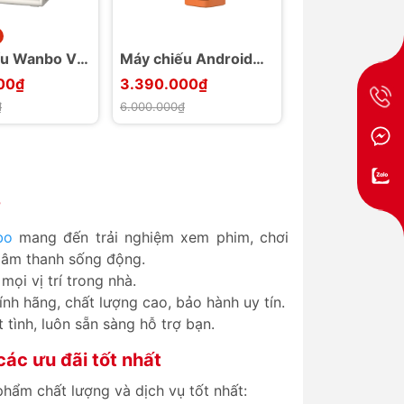
Bán chạy
u Wanbo Vali
Máy chiếu Android
Máy chiếu Wa
EMC & Dolby
TV Wanbo Cube 1
Cube 2 Pro
00₫
3.390.000₫
3.990.000₫
I Lumens
chân đế 360
₫
6.000.000₫
6.000.000₫
SA 3.0
?
bo
mang đến trải nghiệm xem phim, chơi
 âm thanh sống động.
ọi vị trí trong nhà.
h hãng, chất lượng cao, bảo hành uy tín.
 tình, luôn sẵn sàng hỗ trợ bạn.
ác ưu đãi tốt nhất
hẩm chất lượng và dịch vụ tốt nhất: