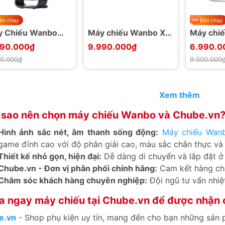
án chạy
Bán chạy
y Chiếu Wanbo
Máy chiếu Wanbo X5
Máy chiế
o Pro 500 ANSI
Pro 2025 1100 ANSI
1 Pro M
990.000₫
9.990.000₫
6.990.0
roid 14 Tích Hợp
Lumens 4K HDR10
900 ANS
00.000₫
9.000.000
 2026
ASA 3.0
HDR10 A
Xem thêm
i sao nên chọn máy chiếu Wanbo và Chube.vn
Hình ảnh sắc nét, âm thanh sống động:
Máy chiếu Wan
game đỉnh cao với độ phân giải cao, màu sắc chân thực và
Thiết kế nhỏ gọn, hiện đại:
Dễ dàng di chuyển và lắp đặt ở m
Chube.vn - Đơn vị phân phối chính hãng:
Cam kết hàng chín
Chăm sóc khách hàng chuyên nghiệp:
Đội ngũ tư vấn nhiệt
 ngay máy chiếu tại Chube.vn để được nhận c
e.vn
- Shop phụ kiện uy tín, mang đến cho bạn những sản p