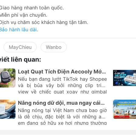
Giao hàng nhanh toàn quốc.
Miễn phí vận chuyển.
Dịch vụ chăm sóc khách hàng tận tâm.
Bảo hành lâu dài
.
MayChieu
Wanbo
viết liên quan:
Loạt Quạt Tích Điện Aecooly Mới
Siêu Hot Hè 2026 Tại Chube
Nếu bạn đang lướt TikTok hay Shopee
và bị bủa vây bởi những clip triệu
view về chiếc quạt xoay như gimbal
hay chiếc quạt tí hon cắm thẳng vào
Nắng nóng dữ dội, mua ngay cái
điện thoại, thì đây chính là nơi bạn cần
này để bảo vệ nội thất xế yêu
Nắng nóng tại Việt Nam chưa bao giờ
dừng chân. Bộ ba quái kiệt
Aecooly
là dễ chịu, đặc biệt là với những anh
AirGimbal
,
Aecooly Air Mate
và
em đang sở hữu xe hơi nhưng thường
Aecooly Click 01
đang làm mưa làm
xuyên phải đỗ xe ngoài trời. Cảm giác
gió trên các sàn thương mại điện tử
bước vào khoang lái sau khi xe phơi