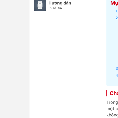
Mục
Hướng dẫn
69 bài tin
Chà
Trong
một c
không