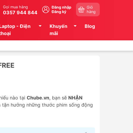
Gọi mua hàng
Đăng nhập
Giỏ
0357 944 844
Đăng ký
hàng
Laptop - Điện
Khuyến
Blog
thoại
mãi
FREE
hiếu nào tại
Chube.vn
, bạn sẽ
NHẬN
à tận hưởng những thước phim sống động