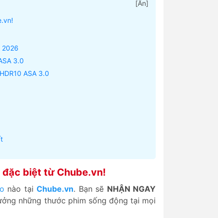
[
Ẩn
]
.vn!
n 2026
ASA 3.0
 HDR10 ASA 3.0
t
đặc biệt từ Chube.vn!
o
nào tại
Chube.vn
. Bạn sẽ
NHẬN NGAY
hưởng những thước phim sống động tại mọi