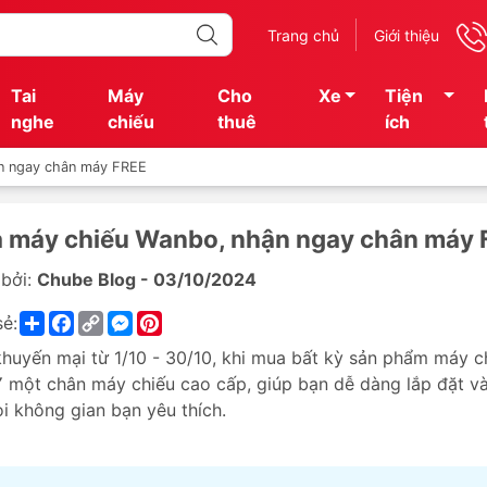
Trang chủ
Giới thiệu
Tai
Máy
Cho
Xe
Tiện
nghe
chiếu
thuê
ích
n ngay chân máy FREE
 máy chiếu Wanbo, nhận ngay chân máy 
bởi:
Chube Blog - 03/10/2024
Share
Facebook
Copy
Messenger
Pinterest
sẻ:
Link
khuyến mại từ 1/10 - 30/10, khi mua bất kỳ sản phẩm máy c
Y
một chân máy chiếu cao cấp, giúp bạn dễ dàng lắp đặt v
ọi không gian bạn yêu thích.