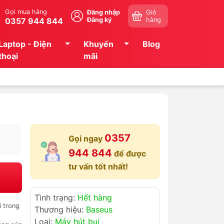
Gọi mua hàng
Đăng nhập
Giỏ
0357 944 844
Đăng ký
hàng
Laptop - Điện
Khuyến
Blog
thoại
mãi
0357
Gọi ngay
944 844
để được
tư vấn tốt nhất!
Tình trạng:
Hết hàng
i trong
Thương hiệu:
Baseus
Loại:
Máy hút bụi