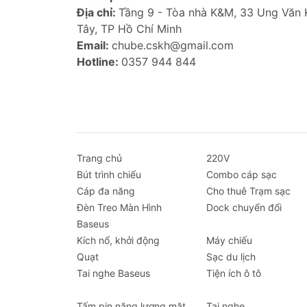
Địa chỉ:
Tầng 9 - Tòa nhà K&M, 33 Ung Văn
Tây, TP Hồ Chí Minh
Email:
chube.cskh@gmail.com
Hotline:
0357 944 844
Trang chủ
220V
Bút trình chiếu
Combo cáp sạc
Cáp đa năng
Cho thuê Trạm sạc
Đèn Treo Màn Hình
Dock chuyển đổi
Baseus
Kích nổ, khởi động
Máy chiếu
Quạt
Sạc du lịch
Tai nghe Baseus
Tiện ích ô tô
Tấm pin năng lượng mặt
Tai nghe