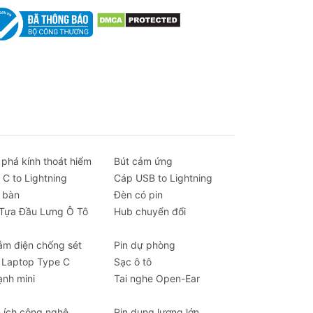
 phá kính thoát hiểm
Bút cảm ứng
 C to Lightning
Cáp USB to Lightning
 bàn
Đèn có pin
 Tựa Đầu Lưng Ô Tô
Hub chuyển đổi
ắm điện chống sét
Pin dự phòng
 Laptop Type C
Sạc ô tô
ạnh mini
Tai nghe Open-Ear
n ích công nghệ
Pin dung lượng lớn