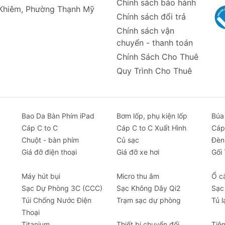
Chính sách bảo hành
 Khiêm, Phường Thạnh Mỹ
Chính sách đổi trả
Chính sách vận
chuyển - thanh toán
Chính Sách Cho Thuê
Quy Trình Cho Thuê
Bao Da Bàn Phím iPad
Bơm lốp, phụ kiện lốp
Búa
Cáp C to C
Cáp C to C Xuất Hình
Cáp
Chuột - bàn phím
Củ sạc
Đèn
Giá đỡ điện thoại
Giá đỡ xe hơi
Gối
Máy hút bụi
Micro thu âm
Ổ c
Sạc Dự Phòng 3C (CCC)
Sạc Không Dây Qi2
Sạc
Túi Chống Nước Điện
Trạm sạc dự phòng
Tủ l
Thoại
Titanium
Thiết bị chuyển đổi
Tiệ