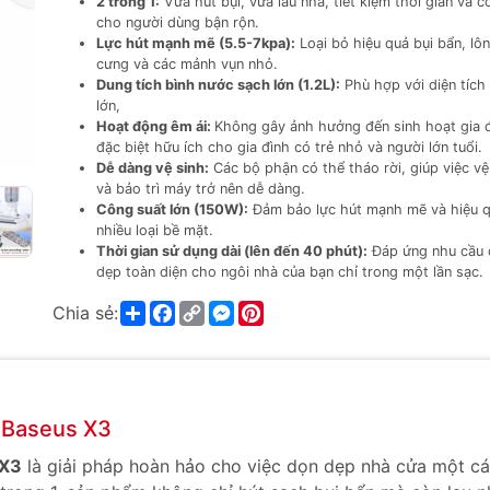
2 trong 1:
Vừa hút bụi, vừa lau nhà, tiết kiệm thời gian và 
cho người dùng bận rộn.
Lực hút mạnh mẽ (5.5-7kpa):
Loại bỏ hiệu quả bụi bẩn, lô
cưng và các mảnh vụn nhỏ.
Dung tích bình nước sạch lớn (1.2L):
Phù hợp với diện tích
lớn,
Hoạt động êm ái:
Không gây ảnh hưởng đến sinh hoạt gia đ
đặc biệt hữu ích cho gia đình có trẻ nhỏ và người lớn tuổi.
Dễ dàng vệ sinh:
Các bộ phận có thể tháo rời, giúp việc vệ
và bảo trì máy trở nên dễ dàng.
Công suất lớn (150W):
Đảm bảo lực hút mạnh mẽ và hiệu q
nhiều loại bề mặt.
Thời gian sử dụng dài (lên đến 40 phút):
Đáp ứng nhu cầu 
dẹp toàn diện cho ngôi nhà của bạn chỉ trong một lần sạc.
Share
Facebook
Copy
Messenger
Pinterest
Chia sẻ:
Link
y Baseus X3
 X3
là giải pháp hoàn hảo cho việc dọn dẹp nhà cửa một c