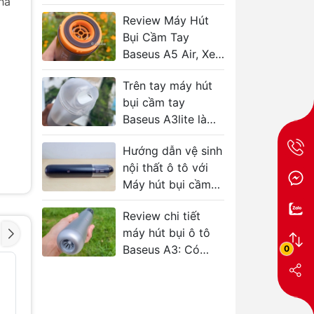
hà
tô, bàn thờ
Review Máy Hút
Bụi Cầm Tay
Baseus A5 Air, Xe
Sạch Sẽ
Trên tay máy hút
bụi cầm tay
Baseus A3lite làm
sạch ô tô
Hướng dẫn vệ sinh
nội thất ô tô với
Máy hút bụi cầm
tay Baseus A3
Review chi tiết
máy hút bụi ô tô
Baseus A3: Có
0
thực sự đáng mua?
Máy hút bụi cầm
Phụ kiện
- 39%
- 30%
tay Baseus A5 Air
bụi cầm 
12000Pa
Baseus 
6000Pa 
1.269.000₫
2000mA