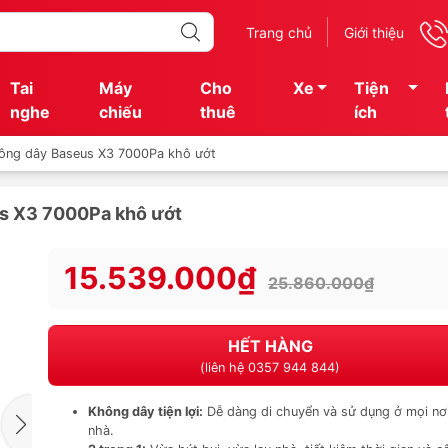
Trang chủ
Giới thiệu
Tai
Máy
Cho
Xe
Tiện
nghe
chiếu
thuê
ích
hông dây Baseus X3 7000Pa khô ướt
us X3 7000Pa khô ướt
15.539.000₫
25.860.000₫
HẾT HÀNG
(liên hệ 0357 944 844)
Không dây tiện lợi:
Dễ dàng di chuyển và sử dụng ở mọi nơ
nhà.