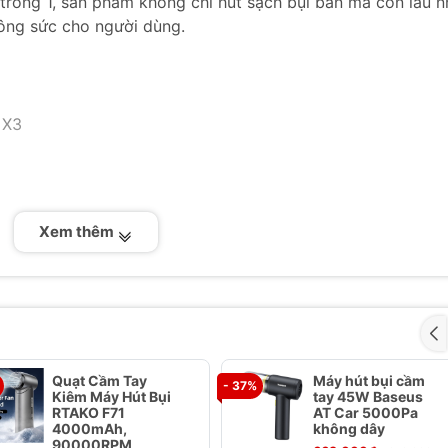
 trong 1, sản phẩm không chỉ hút sạch bụi bẩn mà còn lau n
công sức cho người dùng.
 X3
Xem thêm
 bộ sạc, sách hướng dẫn sử dụng
Quạt Cầm Tay
Máy hút bụi cầm
- 37%
Kiêm Máy Hút Bụi
tay 45W Baseus
ển và sử dụng ở mọi nơi trong nhà, đặc biệt phù hợp với
RTAKO F71
AT Car 5000Pa
4000mAh,
không dây
90000RPM