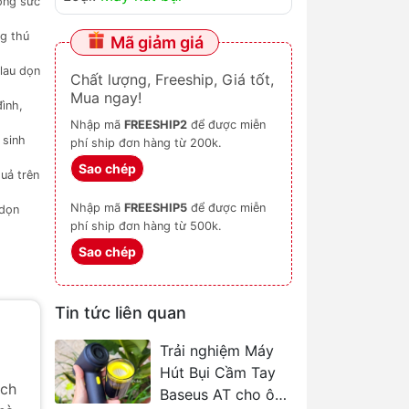
công sức
ng thú
Mã giảm giá
 lau dọn
Chất lượng, Freeship, Giá tốt,
Mua ngay!
ình,
Nhập mã
FREESHIP2
để được miễn
 sinh
phí ship đơn hàng từ 200k.
Sao chép
uả trên
Nhập mã
FREESHIP5
để được miễn
dọn
phí ship đơn hàng từ 500k.
Sao chép
Tin tức liên quan
Trải nghiệm Máy
Hút Bụi Cầm Tay
ách
Baseus AT cho ô