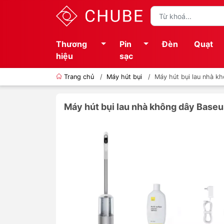
Thương
Pin
Đèn
Quạt
hiệu
sạc
Trang chủ
/
Máy hút bụi
/
Máy hút bụi lau nhà k
Máy hút bụi lau nhà không dây Base