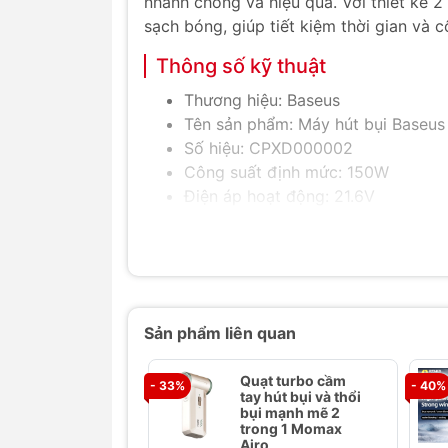
nhanh chóng và hiệu quả. Với thiết kế 2
sạch bóng, giúp tiết kiệm thời gian và 
Thông số kỹ thuật
Thương hiệu: Baseus
Tên sản phẩm: Máy hút bụi Baseus
Số hiệu: CPXD000002
Công suất định mức: 150W
Điện áp hoạt động: 21.6V
Lực hút: 5.5-7kpa
Dung tích bình nước sạch: 1.2L
Khối lượng: 4.3kg
Sạc điện áp: 27V
Thời gian sử dụng: ~40 phút
Sản phẩm liên quan
Bộ sản phẩm: Máy hút bụi, đế sạc,
Tính năng nổi bật
Quạt turbo cầm
- 33%
- 40%
tay hút bụi và thổi
Không dây tiện lợi:
bụi mạnh mẽ 2
Dễ dàng di chuy
trong 1 Momax
không gian sống hiện đại.
Airo