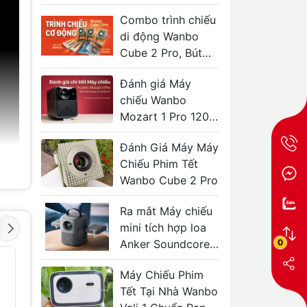
T2 Ultra Android
Combo trình chiếu
TV
di động Wanbo
Cube 2 Pro, Bút
trình chiếu Baseus
Đánh giá Máy
chiếu Wanbo
Mozart 1 Pro 1200
ANSI, Google TV,
Đánh Giá Máy Máy
Netflix 4K
Chiếu Phim Tết
Wanbo Cube 2 Pro
Ra mắt Máy chiếu
mini tích hợp loa
0
Anker Soundcore
Nebula P1i
Máy chiếu
Máy chi
- 44%
- 34%
Android TV
Cube 2 P
Máy Chiếu Phim
Wanbo Cube 1
3.990.00
Tết Tại Nhà Wanbo
chân đế 360
6.000.000