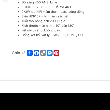
Độ sáng 450 ANSI lume
FullHD 1920*1080P ( Hỗ trợ 4K )
2*3W loa HIFI – âm thanh bass sống động
Siêu HDR10+ – hình ảnh sắc nét
Tuổi thọ bóng đèn 20000 giờ
Kích thước màn hình : 40″ đến 130″
Kết nối thiết bị không dây
Cổng kết nối vật lý : Jack 3.5, HDMI , USB
Share
Facebook
Copy
Messenger
Pinterest
Chia sẻ:
Link