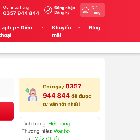
Gọi mua hàng
Đăng nhập
Giỏ
0357 944 844
Đăng ký
hàng
Laptop - Điện
Khuyến
Blog
thoại
mãi
0357
Gọi ngay
944 844
để được
tư vấn tốt nhất!
Tình trạng:
Hết hàng
Thương hiệu:
Wanbo
Loại:
Máy Chiếu