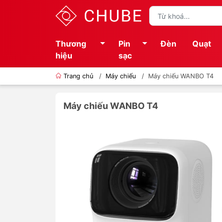
Thương
Pin
Đèn
Quạt
hiệu
sạc
Trang chủ
/
Máy chiếu
/
Máy chiếu WANBO T4
Máy chiếu WANBO T4