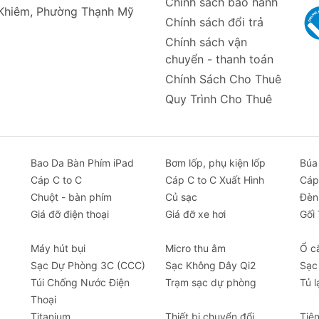
Chính sách bảo hành
 Khiêm, Phường Thạnh Mỹ
Chính sách đổi trả
n Nghiệp
Chính sách vận
chuyển - thanh toán
ả năng hỗ trợ video 4K, máy chiếu Wanbo mang đến trải ng
Chính Sách Cho Thuê
ấy nét nhanh chóng (chỉ trong 1-3 giây) giúp bạn không phải
Quy Trình Cho Thuê
ó thể chiếu hình ảnh lên đến 100 inch, với độ sáng 450 ANSI
 phim. Công nghệ khếch tán ánh sáng hiện đại cũng giúp b
có hại.
Bao Da Bàn Phím iPad
Bơm lốp, phụ kiện lốp
Búa
ấn tượng với hệ thống loa kép 3W và 11 quy trình hiệu ch
Cáp C to C
Cáp C to C Xuất Hình
Cáp
h sống động và chân thực, không bị tạp âm.
Chuột - bàn phím
Củ sạc
Đèn
Giá đỡ điện thoại
Giá đỡ xe hơi
Gối
g bị kho lưu trữ 16GB, cho phép bạn cập nhật vô vàn ứng
Máy hút bụi
Micro thu âm
Ổ c
ruy cập vào chương trình yêu thích qua ứng dụng máy chiế
Sạc Dự Phòng 3C (CCC)
Sạc Không Dây Qi2
Sạc
người lớn tuổi.
Túi Chống Nước Điện
Trạm sạc dự phòng
Tủ l
Thoại
Titanium
Thiết bị chuyển đổi
Tiệ