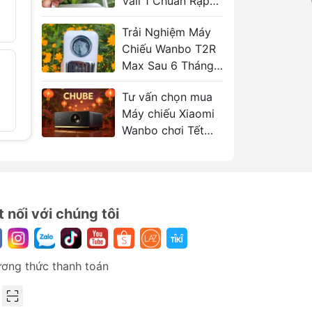
Vali 1 Chuẩn Rạp
3.390.000₫
Phim Di Động
6.000.000₫
Trải Nghiệm Máy
ng
Chiếu Wanbo T2R
một
Máy chiếu VIMGO
Max Sau 6 Tháng,
Chân má
- 75%
- 51%
P10 SMART MINI
để sàn 
 là
Xem Phim Tết Có
PROJECTOR
490.000
Tư vấn chọn mua
Ok?
2.990.000₫
Máy chiếu Xiaomi
12.090.000₫
Wanbo chơi Tết
2026
bạn
u
đa,
t nối với chúng tôi
u
ơng thức thanh toán
 này
đa
ng