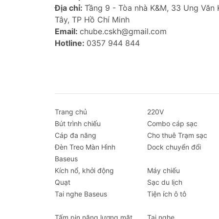
gian sáng tạo cho bạn.
Địa chỉ:
Tầng 9 - Tòa nhà K&M, 33 Ung Văn
Tây, TP Hồ Chí Minh
Hình Ảnh Sắc Nét và Âm Thanh Chuyê
Email:
chube.cskh@gmail.com
Hotline:
0357 944 844
Với độ phân giải Full HD (1080P) và kh
hình ảnh tuyệt vời. Tính năng tự động l
lắng về việc điều chỉnh bằng tay. Máy c
mang lại cảm giác như đang ở rạp chiếu
vệ đôi mắt của bạn khỏi ánh sáng xanh 
Trang chủ
220V
Âm thanh của Wanbo T4 không kém phần 
Bút trình chiếu
Combo cáp sạc
âm thanh, mang lại trải nghiệm âm than
Cáp đa năng
Cho thuê Trạm sạc
Kho Lưu Trữ Khổng Lồ
Đèn Treo Màn Hình
Dock chuyển đổi
Baseus
Máy chiếu gia đình Wanbo T4 được tran
Kích nổ, khởi động
Máy chiếu
dụng và phim ảnh. Bạn có thể dễ dàng t
Quạt
Sạc du lịch
tiện lợi và dễ sử dụng cho cả trẻ em và 
Tai nghe Baseus
Tiện ích ô tô
Thông số kỹ thuật:
Tấm pin năng lượng mặt
Tai nghe