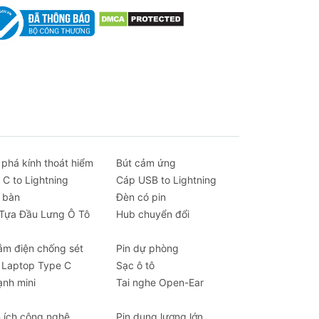
hiệm
 lo
,
ảo
 phá kính thoát hiểm
Bút cảm ứng
ỉnh
 C to Lightning
Cáp USB to Lightning
 bàn
Đèn có pin
 Tựa Đầu Lưng Ô Tô
Hub chuyển đổi
ắm điện chống sét
Pin dự phòng
u,
 Laptop Type C
Sạc ô tô
ạnh mini
Tai nghe Open-Ear
n ích công nghệ
Pin dung lượng lớn