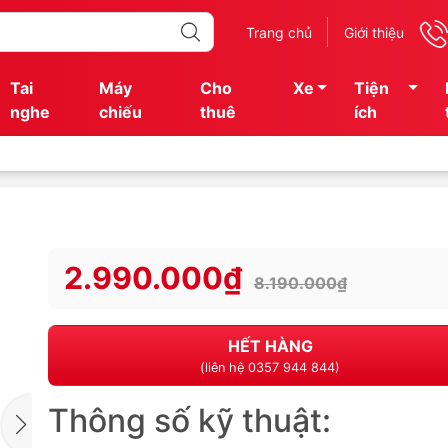
Trang chủ
Giới thiệu
Tai
Máy
Cho
Xe
Tiện
nghe
chiếu
thuê
ích
2.990.000₫
8.190.000₫
HẾT HÀNG
(liên hệ 0357 944 844)
Thông số kỹ thuật: