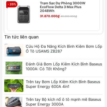
Trạm Sạc Dự Phòng 3000W
Pin: Pin Lithium Polymer
- 20%
- 
EcoFlow Delta 3 Max Plus
Dung lượng pin: 4000mAh / 14,8V / 59,2Wh
2048Wh
Công suất định mức: 16000mAh
31.870.000₫
40.000.000₫
Đầu ra Type-C: 5V/3A; 9V/3A; 12V/3A; 15V/3A;
Tối đa 20V/3,25A
Đầu ra USB: 4.5V/5A; 5V/4,5A; 5V/3A; 9V/3A;
Tin tức liên quan
12V/2,5A; Tối đa 20V/1,5A
Nhiệt độ màu LED: 6000K
Cứu Hộ Đa Năng Kích Bình Kiêm Bơm Lốp
Cường độ ánh sáng: 45Lm
Ô Tô USAMS ZB287
Giao diện đầu nối: EC8
Dòng điện cao nhất: 1600A (0,1 giây)
Đánh Giá Bơm Lốp Kiêm Kích Bình Baseus
Dòng điện khởi động: 800A (2 giây)
1000A: Có Tốt Không?
Tính năng nổi bật
Trên tay Bơm Lốp Kiêm Kích Bình Baseus
Khởi động xe dễ dàng:
Dòng điện cực đại
Super Energy 600A 4in1
1600A giúp khởi động xe nhanh chóng, ngay
cả trong điều kiện thời tiết khắc nghiệt.
Trên tay Bộ kích nổ ô tô mạnh mẽ Baseus
Đa dạng cổng kết nối:
Hỗ trợ 4 cổng đầu ra
Super Energy 3000A