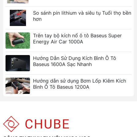
(USB, Type-C, DC, AC) cho phép sạc nhiều
thiết bị cùng lúc.
So sánh pin lithium và siêu tụ Tuổi thọ bền
Sạc nhanh 65W:
Công nghệ sạc nhanh giúp
hơn
nạp đầy pin chỉ trong 1.5 giờ.
Pin dung lượng lớn:
Pin lithium polymer
Trên tay bộ kích nổ ô tô Baseus Super
16000mAh đáp ứng nhu cầu sử dụng lâu dài.
Energy Air Car 1000A
Đèn LED đa năng:
Tích hợp đèn LED với nhiều
chế độ chiếu sáng, hỗ trợ trong tình huống
Hướng Dẫn Sử Dụng Kích Bình Ô Tô
khẩn cấp.
Baseus 1600A Sạc Nhanh
An toàn và đáng tin cậy:
Sản phẩm chính
hãng, bảo hành 6 tháng, đảm bảo an toàn khi
Hướng dẫn sử dụng Bơm Lốp Kiêm Kích
sử dụng.
Bình Ô Tô Baseus 1200A
Ảnh sản phẩm