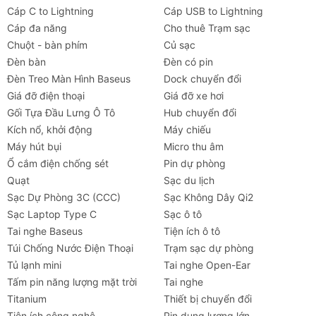
Cáp C to Lightning
Cáp USB to Lightning
Cáp đa năng
Cho thuê Trạm sạc
Chuột - bàn phím
Củ sạc
Đèn bàn
Đèn có pin
Đèn Treo Màn Hình Baseus
Dock chuyển đổi
Giá đỡ điện thoại
Giá đỡ xe hơi
Gối Tựa Đầu Lưng Ô Tô
Hub chuyển đổi
Kích nổ, khởi động
Máy chiếu
Máy hút bụi
Micro thu âm
Ổ cắm điện chống sét
Pin dự phòng
Quạt
Sạc du lịch
Sạc Dự Phòng 3C (CCC)
Sạc Không Dây Qi2
Sạc Laptop Type C
Sạc ô tô
Tai nghe Baseus
Tiện ích ô tô
Túi Chống Nước Điện Thoại
Trạm sạc dự phòng
Tủ lạnh mini
Tai nghe Open-Ear
Tấm pin năng lượng mặt trời
Tai nghe
Titanium
Thiết bị chuyển đổi
Tiện ích công nghệ
Pin dung lượng lớn