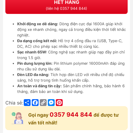
HẾT HÀNG
(liên hệ 0357 944 844)
Khởi động xe dễ dàng:
Dòng điện cực đại 1600A giúp khởi
động xe nhanh chóng, ngay cả trong điều kiện thời tiết khắc
nghiệt.
Đa dạng cổng kết nối:
Hỗ trợ 4 cổng đầu ra (USB, Type-C,
DC, AC) cho phép sạc nhiều thiết bị cùng lúc.
Sạc nhanh 65W:
Công nghệ sạc nhanh giúp nạp đầy pin chỉ
trong 1.5 giờ.
Pin dung lượng lớn:
Pin lithium polymer 16000mAh đáp ứng
nhu cầu sử dụng lâu dài.
Đèn LED đa năng:
Tích hợp đèn LED với nhiều chế độ chiếu
sáng, hỗ trợ trong tình huống khẩn cấp.
An toàn và đáng tin cậy:
Sản phẩm chính hãng, bảo hành 6
tháng, đảm bảo an toàn khi sử dụng.
Share
Facebook
Copy
Messenger
Pinterest
Chia sẻ:
Link
0357 944 844
Gọi ngay
để được tư
vấn tốt nhất!