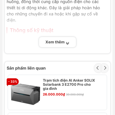
huống, đồng thời cung cấp nguồn điện cho các
thiết bị di động khác. Đây là giải pháp hoàn hảo
cho những chuyến đi xa hoặc khi gặp sự cố về
điện.
Thông số kỹ thuật
Thương hiệu: Baseus
Xem thêm
Mã sản phẩm: LV870-DG
Mã quốc tế: CRJS02-A0G
Tên tiếng Anh: Reboost Jump Starter with
Portable Energy Storage Power Supply
Sản phẩm liên quan
220V/100W
Điện áp đầu vào: 5V/3A; 9V/3A; 12V/3A;
Trạm tích điện AI Anker SOLIX
- 33%
15V/3A; 20V/3A Max.
- 
Solarbank 3 E2700 Pro cho
Dung lượng: 59.2Wh/4000mAh/14.8V
gia đình
DC Output: 12-16.8V—8A Max.
26.000.000₫
39.000.000₫
AC Output: 220V/100W/50Hz
Tổng Type-C +USB+DC +AC output:
100WMax.