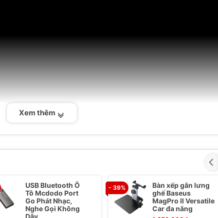
Xem thêm
USB Bluetooth Ô
Bàn xếp gắn lưng
- 39%
Tô Mcdodo Port
ghế Baseus
Go Phát Nhạc,
MagPro II Versatile
Nghe Gọi Không
Car đa năng
Dây