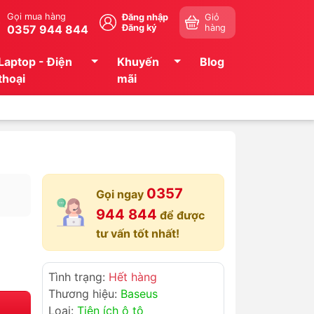
Gọi mua hàng
Đăng nhập
Giỏ
0357 944 844
Đăng ký
hàng
Laptop - Điện
Khuyến
Blog
thoại
mãi
0357
Gọi ngay
944 844
để được
tư vấn tốt nhất!
Tình trạng:
Hết hàng
Thương hiệu:
Baseus
Loại:
Tiện ích ô tô