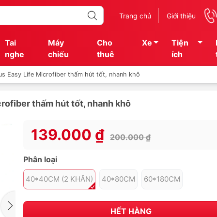
Trang chủ
Giới thiệu
Tai
Máy
Cho
Xe
Tiện
nghe
chiếu
thuê
ích
us Easy Life Microfiber thấm hút tốt, nhanh khô
crofiber thấm hút tốt, nhanh khô
139.000 ₫
200.000 ₫
Phân loại
40*40CM (2 KHĂN)
40*80CM
60*180CM
HẾT HÀNG