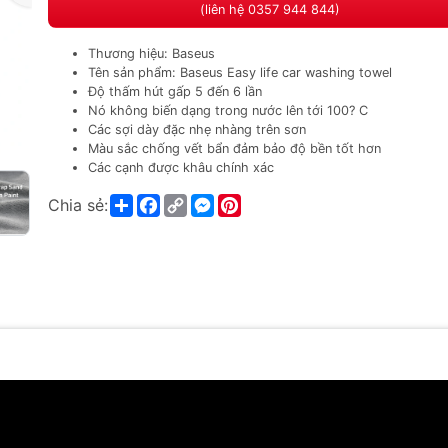
(liên hệ 0357 944 844)
Thương hiệu: Baseus
Tên sản phẩm: Baseus Easy life car washing towel
Độ thấm hút gấp 5 đến 6 lần
Nó không biến dạng trong nước lên tới 100? C
Các sợi dày đặc nhẹ nhàng trên sơn
Màu sắc chống vết bẩn đảm bảo độ bền tốt hơn
Các cạnh được khâu chính xác
Share
Facebook
Copy
Messenger
Pinterest
Chia sẻ:
Link