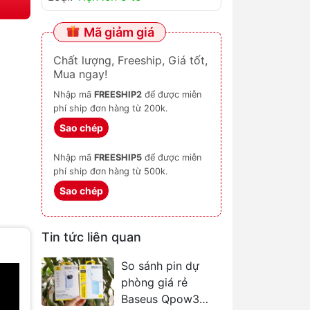
Mã giảm giá
Chất lượng, Freeship, Giá tốt,
Mua ngay!
Nhập mã
FREESHIP2
để được miễn
phí ship đơn hàng từ 200k.
Sao chép
Nhập mã
FREESHIP5
để được miễn
phí ship đơn hàng từ 500k.
Sao chép
Tin tức liên quan
So sánh pin dự
phòng giá rẻ
Baseus Qpow3