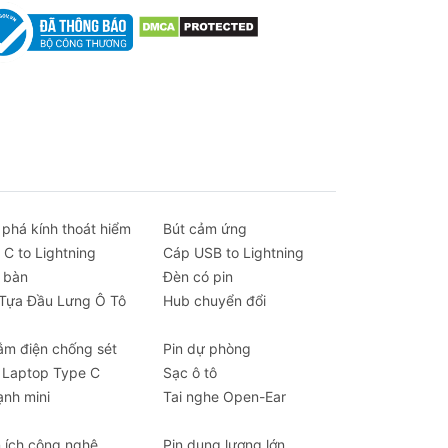
ô
,
 phá kính thoát hiểm
Bút cảm ứng
 C to Lightning
Cáp USB to Lightning
 bàn
Đèn có pin
 Tựa Đầu Lưng Ô Tô
Hub chuyển đổi
ắm điện chống sét
Pin dự phòng
 Laptop Type C
Sạc ô tô
ạnh mini
Tai nghe Open-Ear
n ích công nghệ
Pin dung lượng lớn