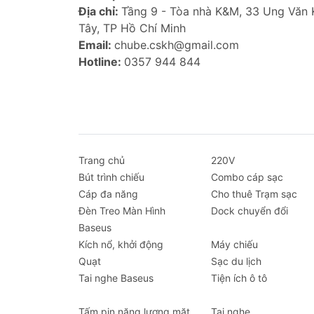
Địa chỉ:
Tầng 9 - Tòa nhà K&M, 33 Ung Văn
Khả năng thấm hút vượt trội:
Thấm 
Tây, TP Hồ Chí Minh
nhanh chóng.
Email:
chube.cskh@gmail.com
Không biến dạng:
Chịu được nhiệt 
Hotline:
0357 944 844
Độ bền cao:
Màu sắc chống bám bẩ
Đa năng:
Sử dụng được cho nhiều mụ
v.v.
Ảnh sản phẩm
Trang chủ
220V
Bút trình chiếu
Combo cáp sạc
Cáp đa năng
Cho thuê Trạm sạc
Đèn Treo Màn Hình
Dock chuyển đổi
Baseus
Kích nổ, khởi động
Máy chiếu
Quạt
Sạc du lịch
Tai nghe Baseus
Tiện ích ô tô
Tấm pin năng lượng mặt
Tai nghe