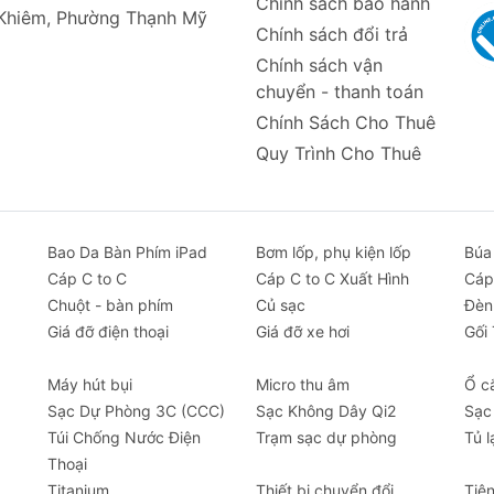
Chính sách bảo hành
 Khiêm, Phường Thạnh Mỹ
hút lượng nước gấp 5-6 lần trọng lượng khăn, giúp lau kh
Chính sách đổi trả
Chính sách vận
độ cao, không bị co rút hay biến dạng sau nhiều lần giặt.
chuyển - thanh toán
n, đường may chắc chắn, đảm bảo tuổi thọ lâu dài.
Chính Sách Cho Thuê
c đích khác nhau như lau nội thất, ngoại thất xe, lau kính
Quy Trình Cho Thuê
Bao Da Bàn Phím iPad
Bơm lốp, phụ kiện lốp
Búa
Cáp C to C
Cáp C to C Xuất Hình
Cáp
Chuột - bàn phím
Củ sạc
Đèn
Giá đỡ điện thoại
Giá đỡ xe hơi
Gối
Máy hút bụi
Micro thu âm
Ổ c
Sạc Dự Phòng 3C (CCC)
Sạc Không Dây Qi2
Sạc
Túi Chống Nước Điện
Trạm sạc dự phòng
Tủ l
Thoại
Titanium
Thiết bị chuyển đổi
Tiệ