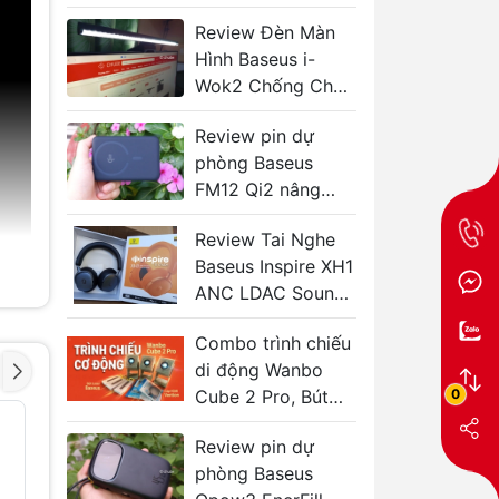
FC31 và Enerfill
Review Đèn Màn
FC11
Hình Baseus i-
Wok2 Chống Chói,
Bảo Vệ Mắt Ban
Review pin dự
Đêm
phòng Baseus
FM12 Qi2 nâng
cấp mới có đáng
Review Tai Nghe
giá?
Baseus Inspire XH1
ANC LDAC Sound
by Bose, Chống
Combo trình chiếu
Ồn 48dB, Pin 100H
di động Wanbo
Có Đáng Mua?
0
Cube 2 Pro, Bút
trình chiếu Baseus
Kẹp treo đồ xe ô tô
Thùng ch
- 32%
- 33%
Baseus Platinum
mini Bas
Review pin dự
Vehicle eyewear
Gentlema
phòng Baseus
clip
cho ô tô