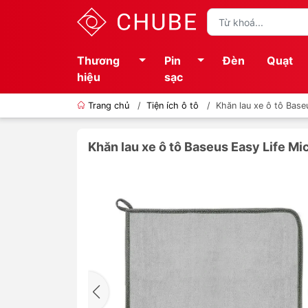
Thương
Pin
Đèn
Quạt
hiệu
sạc
Trang chủ
/
Tiện ích ô tô
/
Khăn lau xe ô tô Base
Khăn lau xe ô tô Baseus Easy Life Mi