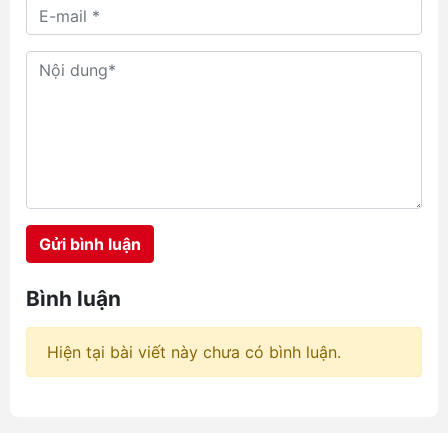
vị cứu tinh nhờ khả năng làm mát
rảnh tay, thổi luồng gió trực tiếp
vào cơ thể dưới lớp áo quần mà
không gây vướng víu. Hôm nay,
chúng ta sẽ cùng đặt lên bàn cân
so sánh quạt đeo hông Jisulife và
Aecooly với ba đại diện tiêu biểu
đang làm mưa làm gió tại hệ
thống chube.vn là Aecooly Click
01 NK01, JisuLife Life5 và
Aecooly Flow. Mỗi sản phẩm
Gửi bình luận
mang một triết lý thiết kế riêng,
hướng đến những nhóm nhu cầu
hoàn toàn khác nhau từ học
Bình luận
đường, văn phòng cho đến các
công trình ngoài trời đầy nắng
gió.
Hiện tại bài viết này chưa có bình luận.