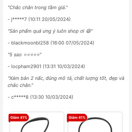
"Chắc chắn trong tầm giá."
- j*****7 (10:11 20/05/2024)
"Sản phẩm quá ưng ý luôn shop ơi 😆"
- blackmoonbl258 (16:00 07/05/2024)
"5 sao ⭐⭐⭐⭐⭐"
- locpham2901 (13:31 10/03/2024)
"Xám bản 2 nấc, đúng mô tả, chất lượng tốt, đẹp và
chắc chắn."
- c*****8 (13:30 10/03/2024)
Giảm 41%
Giảm 41%
Gi