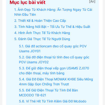
[
Ẩn
]
Mục lục bài viết
Ảnh Đẹp Từ Khách Hàng: Ấn Tượng Ngay Từ Cái
Nhìn Đầu Tiên
Thiết Kế & Hoàn Thiện Cao Cấp
Tính Năng Nổi Bật – Tối Ưu Tư Thế & Hiệu Suất
Hình Ảnh Thực Tế Từ Khách Hàng
Đánh Giá Thực Tế Từ Người Dùng
Giá đỡ actioncam đeo cổ quay góc POV
Usams JOY01
Giá đỡ điện thoại từ tính đeo cổ quay góc
POV Usams JOY02
Đế giữ điện thoại xếp gọn USAMS ZJ070
cho điện thoại, máy tính bảng
Giá Đỡ Điện Thoại MOMAX KH9E Siêu Mỏng
4mm Gập Gọn Chống Trơn Trượt
Đế Giữ Điện Thoại Từ Tính Để Bàn
MCDODO TB-621
Ví Thẻ Hít Từ Tính Kiêm Giá Đỡ Mcdodo