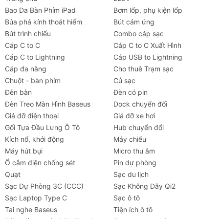
Bao Da Bàn Phím iPad
Bơm lốp, phụ kiện lốp
Búa phá kính thoát hiểm
Bút cảm ứng
Bút trình chiếu
Combo cáp sạc
Cáp C to C
Cáp C to C Xuất Hình
Cáp C to Lightning
Cáp USB to Lightning
Cáp đa năng
Cho thuê Trạm sạc
Chuột - bàn phím
Củ sạc
Đèn bàn
Đèn có pin
Đèn Treo Màn Hình Baseus
Dock chuyển đổi
Giá đỡ điện thoại
Giá đỡ xe hơi
Gối Tựa Đầu Lưng Ô Tô
Hub chuyển đổi
Kích nổ, khởi động
Máy chiếu
Máy hút bụi
Micro thu âm
Ổ cắm điện chống sét
Pin dự phòng
Quạt
Sạc du lịch
Sạc Dự Phòng 3C (CCC)
Sạc Không Dây Qi2
Sạc Laptop Type C
Sạc ô tô
Tai nghe Baseus
Tiện ích ô tô