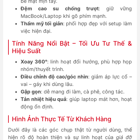
bề mặt mịn tay.
Đệm cao su chống trượt
: giữ vững
MacBook/Laptop khi gõ phím mạnh.
Thẩm mỹ tối giản
: phối hợp đẹp với setup làm
việc hiện đại.
Tính Năng Nổi Bật – Tối Ưu Tư Thế &
Hiệu Suất
Xoay 360°
: linh hoạt đổi hướng, phù hợp họp
nhóm/thuyết trình.
Điều chỉnh độ cao/góc nhìn
: giảm áp lực cổ –
vai – gáy khi dùng lâu.
Gập gọn
: dễ mang đi làm, cà phê, công tác.
Tản nhiệt hiệu quả
: giúp laptop mát hơn, hoạt
động ổn định.
Hình Ảnh Thực Tế Từ Khách Hàng
Dưới đây là các góc chụp thật từ người dùng, thể
hiện rõ độ hoàn thiện và sự linh hoạt của
giá đỡ