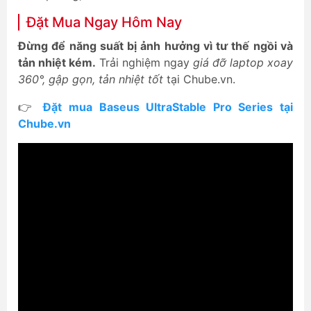
Đặt Mua Ngay Hôm Nay
Đừng để năng suất bị ảnh hưởng vì tư thế ngồi và
tản nhiệt kém.
Trải nghiệm ngay
giá đỡ laptop xoay
360°, gập gọn, tản nhiệt tốt
tại Chube.vn.
👉
Đặt mua Baseus UltraStable Pro Series tại
Chube.vn