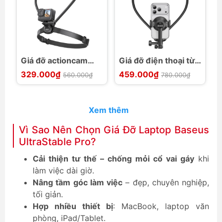
Giá đỡ actioncam
Giá đỡ điện thoại từ
Đ
đeo cổ quay góc POV
tính đeo cổ quay góc
g
329.000₫
459.000₫
9
560.000₫
780.000₫
Usams JOY01
POV Usams JOY02
c
t
Xem thêm
Vì Sao Nên Chọn Giá Đỡ Laptop Baseus
UltraStable Pro?
Cải thiện tư thế – chống mỏi cổ vai gáy
khi
làm việc dài giờ.
Nâng tầm góc làm việc
– đẹp, chuyên nghiệp,
tối giản.
Hợp nhiều thiết bị
: MacBook, laptop văn
phòng, iPad/Tablet.