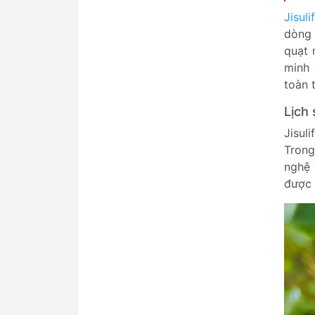
Jisuli
dòng 
quạt 
minh 
toàn t
Lịch 
Jisul
Trong
nghệ 
được 