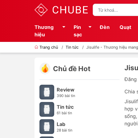
Thương
Pin
Đèn
Quạt
hiệu
sạc
Trang chủ
/
Tin tức
/
Jisulife - Thương hiệu man
Jis
Chủ đề Hot
Đăng 
Review
Chia 
390 bài tin
Jisul
Tin tức
hợp v
61 bài tin
sống,
người
Lab
28 bài tin