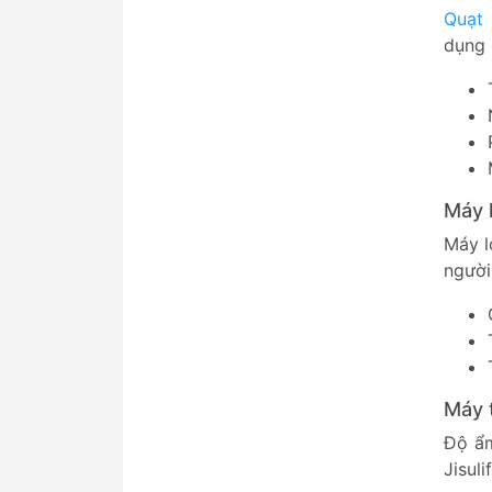
Quạt 
dụng 
Máy l
Máy l
người
Máy t
Độ ẩm
Jisul