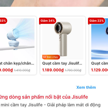
 33%
Giảm 34%
Giảm 22%
Bán chạy
t chân kẹp/chân
Quạt cầm tay Jisulife
Quạt cầm 
h tuộc JISULIFE
Pro1 S 2025 Pin 15H
Life 9S
9.000₫
1.189.000₫
1.129.0
1.410.000₫
1.790.000₫
e 3
5000mAh
5000mA
Xem thêm
ng dòng sản phẩm nổi bật của Jisulife
mini cầm tay Jisulife - Giải pháp làm mát di động