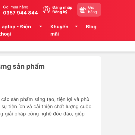
Gọi mua hàng
Đăng nhập
Giỏ
0357 944 844
Đăng ký
hàng
Laptop - Điện
Khuyến
Blog
thoại
mãi
 từng sản phẩm
 các sản phẩm sáng tạo, tiện lợi và phù
ự tiện ích và cải thiện chất lượng cuộc
ng giải pháp công nghệ độc đáo, giúp