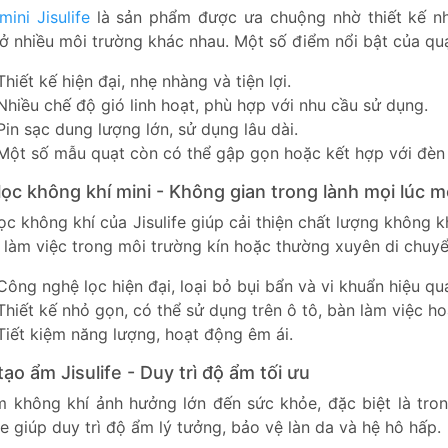
mini Jisulife
là sản phẩm được ưa chuộng nhờ thiết kế n
ở nhiều môi trường khác nhau. Một số điểm nổi bật của quạt
Thiết kế hiện đại, nhẹ nhàng và tiện lợi.
Nhiều chế độ gió linh hoạt, phù hợp với nhu cầu sử dụng.
Pin sạc dung lượng lớn, sử dụng lâu dài.
Một số mẫu quạt còn có thể gập gọn hoặc kết hợp với đèn
ọc không khí mini - Không gian trong lành mọi lúc m
ọc không khí của Jisulife giúp cải thiện chất lượng không 
 làm việc trong môi trường kín hoặc thường xuyên di chuyể
Công nghệ lọc hiện đại, loại bỏ bụi bẩn và vi khuẩn hiệu qu
Thiết kế nhỏ gọn, có thể sử dụng trên ô tô, bàn làm việc h
Tiết kiệm năng lượng, hoạt động êm ái.
ạo ẩm Jisulife - Duy trì độ ẩm tối ưu
 không khí ảnh hưởng lớn đến sức khỏe, đặc biệt là tr
ife giúp duy trì độ ẩm lý tưởng, bảo vệ làn da và hệ hô hấp.