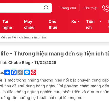
Trang chủ
Giới thiệu
Tai
Máy
Cho
Xe
Tiện
nghe
chiếu
thuê
ích
g đến sự tiện ích từng sản phẩm
ulife - Thương hiệu mang đến sự tiện ích
bởi:
Chube Blog - 11/02/2025
Share
Facebook
Copy
Messenger
Pinterest
sẻ:
Link
ife là một trong những thương hiệu nổi bật chuyên cung cấp
ới nhu cầu sử dụng hằng ngày. Với phương châm mang đến s
 Jisulife không ngừng nghiên cứu, phát triển và đưa ra nhữ
 dùng tận hưởng sự thoải mái mọi lúc mọi nơi.