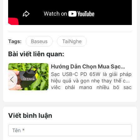
Tags:
Baseus
TaiNghe
Bài viết liên quan:
e
Hướng Dẫn Chọn Mua Sạc
)
USB-C PD 65W Tối Ưu Cho
g
Sạc USB-C PD 65W là giải pháp
Laptop
i
hiệu quả và gọn nhẹ thay thế cho
ư
việc phải mang nhiều bộ sạc
g
cồng kềnh. Tuy nhiên, do thị
)
trường có quá nhiều lựa chọn, bài
h
viết này của Chube.vn sẽ phân
)
tích và hướng dẫn cách chọn mua
Viết bình luận
u
bộ sạc 65W phù hợp nhất.
ừ
p
u