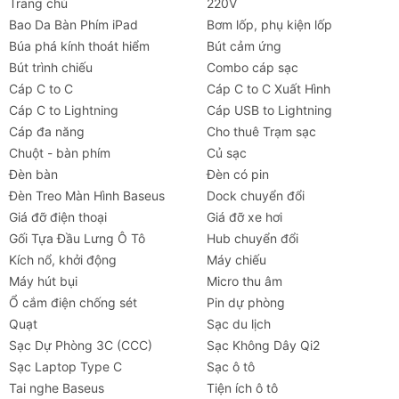
Trang chủ
220V
Bao Da Bàn Phím iPad
Bơm lốp, phụ kiện lốp
Búa phá kính thoát hiểm
Bút cảm ứng
Bút trình chiếu
Combo cáp sạc
Cáp C to C
Cáp C to C Xuất Hình
Cáp C to Lightning
Cáp USB to Lightning
Cáp đa năng
Cho thuê Trạm sạc
Chuột - bàn phím
Củ sạc
Đèn bàn
Đèn có pin
Đèn Treo Màn Hình Baseus
Dock chuyển đổi
Giá đỡ điện thoại
Giá đỡ xe hơi
Gối Tựa Đầu Lưng Ô Tô
Hub chuyển đổi
Kích nổ, khởi động
Máy chiếu
Máy hút bụi
Micro thu âm
Ổ cắm điện chống sét
Pin dự phòng
Quạt
Sạc du lịch
Sạc Dự Phòng 3C (CCC)
Sạc Không Dây Qi2
Sạc Laptop Type C
Sạc ô tô
Tai nghe Baseus
Tiện ích ô tô