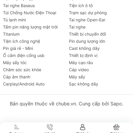
Tai nghe Baseus
Tiện ích ô tô
Túi Chống Nước Điện Thoại
Trạm sạc dự phòng
Tủ lạnh mini
Tai nghe Open-Ear
Tấm pin năng lượng mặt trời
Tai nghe
Titanium
Thiết bị chuyển đổi
Tiện ích công nghệ
Pin dung lượng lớn
Pin giá rẻ - Mini
Cast không dây
Ổ cắm điện cổng usb
Thiết bị định vị
Máy sấy tóc
Máy cạo râu
Chăm sóc sức khỏe
Cáp video
Cáp âm thanh
Máy sấy
Carplay/Android Auto
Sạc không dây
Tai nghe
Máy chiếu
Cho thuê
Xe
Tiện íc
Bản quyền thuộc về chube.vn. Cung cấp bởi Sapo.