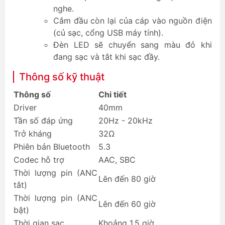
nghe.
Cắm đầu còn lại của cáp vào nguồn điện
(củ sạc, cổng USB máy tính).
Đèn LED sẽ chuyển sang màu đỏ khi
đang sạc và tắt khi sạc đầy.
Thông số kỹ thuật
Thông số
Chi tiết
Driver
40mm
Tần số đáp ứng
20Hz - 20kHz
Trở kháng
32Ω
Phiên bản Bluetooth
5.3
Codec hỗ trợ
AAC, SBC
Thời lượng pin (ANC
Lên đến 80 giờ
tắt)
Thời lượng pin (ANC
Lên đến 60 giờ
bật)
Thời gian sạc
Khoảng 1.5 giờ