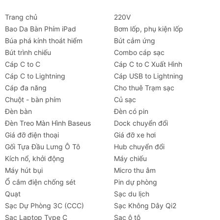
Trang chủ
220V
Bao Da Bàn Phím iPad
Bơm lốp, phụ kiện lốp
Búa phá kính thoát hiểm
Bút cảm ứng
Bút trình chiếu
Combo cáp sạc
Cáp C to C
Cáp C to C Xuất Hình
Cáp C to Lightning
Cáp USB to Lightning
Cáp đa năng
Cho thuê Trạm sạc
Chuột - bàn phím
Củ sạc
Đèn bàn
Đèn có pin
Đèn Treo Màn Hình Baseus
Dock chuyển đổi
Giá đỡ điện thoại
Giá đỡ xe hơi
Gối Tựa Đầu Lưng Ô Tô
Hub chuyển đổi
Kích nổ, khởi động
Máy chiếu
Máy hút bụi
Micro thu âm
Ổ cắm điện chống sét
Pin dự phòng
Quạt
Sạc du lịch
Sạc Dự Phòng 3C (CCC)
Sạc Không Dây Qi2
Sạc Laptop Type C
Sạc ô tô