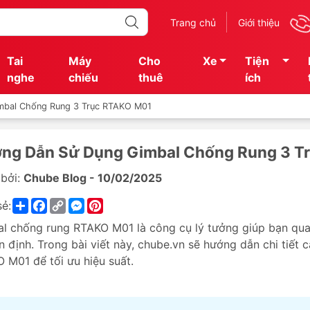
Trang chủ
Giới thiệu
Tai
Máy
Cho
Xe
Tiện
nghe
chiếu
thuê
ích
mbal Chống Rung 3 Trục RTAKO M01
ng Dẫn Sử Dụng Gimbal Chống Rung 3 T
bởi:
Chube Blog - 10/02/2025
Share
Facebook
Copy
Messenger
Pinterest
sẻ:
Link
l chống rung RTAKO M01 là công cụ lý tưởng giúp bạn qua
n định. Trong bài viết này, chube.vn sẽ hướng dẫn chi tiết 
 M01 để tối ưu hiệu suất.