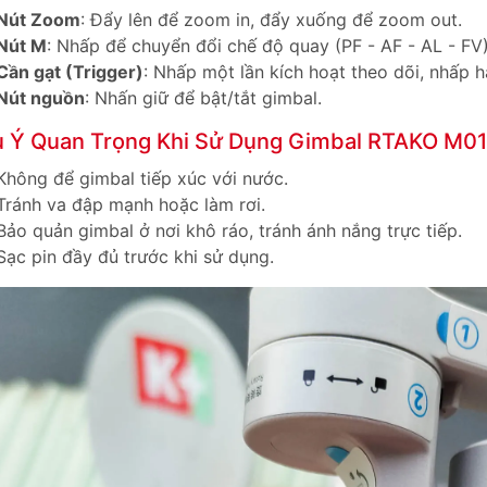
Nút Zoom
: Đẩy lên để zoom in, đẩy xuống để zoom out.
Nút M
: Nhấp để chuyển đổi chế độ quay (PF - AF - AL - FV)
Cần gạt (Trigger)
: Nhấp một lần kích hoạt theo dõi, nhấp h
Nút nguồn
: Nhấn giữ để bật/tắt gimbal.
 Ý Quan Trọng Khi Sử Dụng Gimbal RTAKO M01
Không để gimbal tiếp xúc với nước.
Tránh va đập mạnh hoặc làm rơi.
Bảo quản gimbal ở nơi khô ráo, tránh ánh nắng trực tiếp.
Sạc pin đầy đủ trước khi sử dụng.