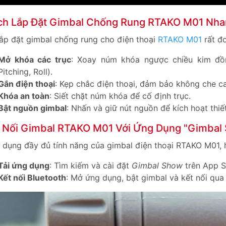
ch Lắp Đặt Gimbal Chống Rung RTAKO M01 Nh
lắp đặt gimbal chống rung cho điện thoại
RTAKO M01
rất đơ
Mở khóa các trục
: Xoay núm khóa ngược chiều kim đồn
Pitching, Roll).
Gắn điện thoại
: Kẹp chắc điện thoại, đảm bảo không che c
Khóa an toàn
: Siết chặt núm khóa để cố định trục.
Bật nguồn gimbal
: Nhấn và giữ nút nguồn để kích hoạt thiết
 Nối Gimbal RTAKO M01 Với Ứng Dụng "Gimbal
 dụng đầy đủ tính năng của gimbal điện thoại RTAKO M01, h
Tải ứng dụng
: Tìm kiếm và cài đặt
Gimbal Show
trên App S
Kết nối Bluetooth
: Mở ứng dụng, bật gimbal và kết nối qua