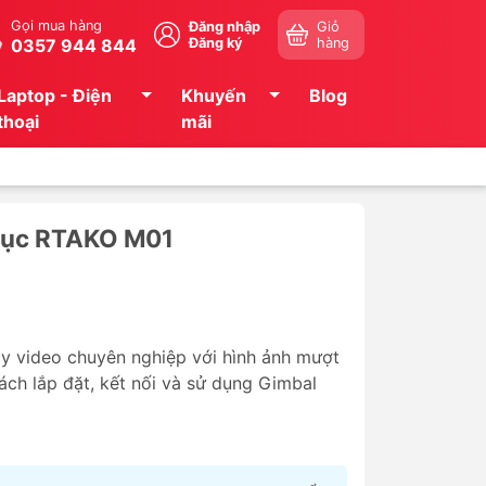
Gọi mua hàng
Đăng nhập
Giỏ
0357 944 844
Đăng ký
hàng
Laptop - Điện
Khuyến
Blog
thoại
mãi
rục RTAKO M01
y video chuyên nghiệp với hình ảnh mượt
cách lắp đặt, kết nối và sử dụng Gimbal