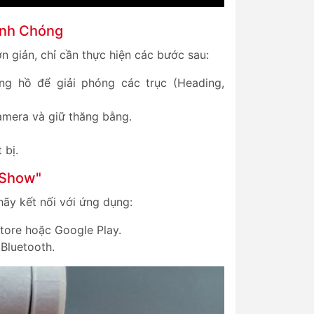
anh Chóng
n giản, chỉ cần thực hiện các bước sau:
g hồ để giải phóng các trục (Heading,
amera và giữ thăng bằng.
 bị.
 Show"
ãy kết nối với ứng dụng:
tore hoặc Google Play.
 Bluetooth.