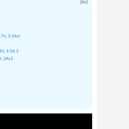
[
Ẩn
]
7V, 3.5Axl
V, 3.5A 2
V, 2Ax2