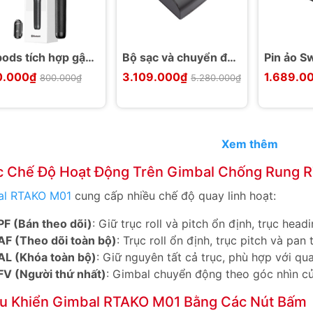
pods tích hợp gậy
Bộ sạc và chuyển đổi
Pin ảo S
fie Bluetooth
SONY BP-U 2 kênh
DF570R 
0.000₫
3.109.000₫
1.689.0
800.000₫
5.280.000₫
REEN LP586
Swit S-3602U DC
xoay 270
062
12.7V, 3.5Axl
Xem thêm
c Chế Độ Hoạt Động Trên Gimbal Chống Rung 
al RTAKO M01
cung cấp nhiều chế độ quay linh hoạt:
PF (Bán theo dõi)
: Giữ trục roll và pitch ổn định, trục hea
AF (Theo dõi toàn bộ)
: Trục roll ổn định, trục pitch và pan 
AL (Khóa toàn bộ)
: Giữ nguyên tất cả trục, phù hợp với qu
FV (Người thứ nhất)
: Gimbal chuyển động theo góc nhìn củ
ều Khiển Gimbal RTAKO M01 Bằng Các Nút Bấm