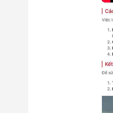
Cá
Việc 
Kết
Để sử