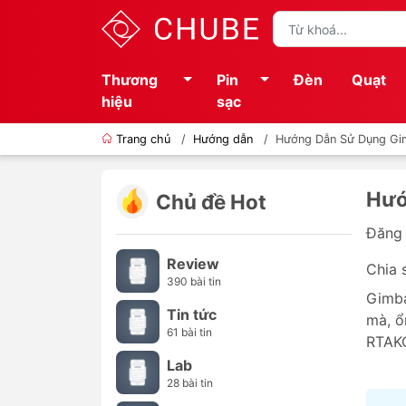
Thương
Pin
Đèn
Quạt
hiệu
sạc
Trang chủ
/
Hướng dẫn
/
Hướng Dẫn Sử Dụng Gi
Hướ
Chủ đề Hot
Đăng 
Review
Chia 
390 bài tin
Gimba
Tin tức
mà, ổ
61 bài tin
RTAKO
Lab
28 bài tin