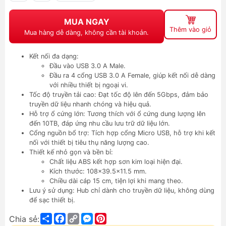
MUA NGAY
Thêm vào giỏ
Mua hàng dễ dàng, không cần tài khoản.
Kết nối đa dạng:
Đầu vào USB 3.0 A Male.
Đầu ra 4 cổng USB 3.0 A Female, giúp kết nối dễ dàng
với nhiều thiết bị ngoại vi.
Tốc độ truyền tải cao: Đạt tốc độ lên đến 5Gbps, đảm bảo
truyền dữ liệu nhanh chóng và hiệu quả.
Hỗ trợ ổ cứng lớn: Tương thích với ổ cứng dung lượng lên
đến 10TB, đáp ứng nhu cầu lưu trữ dữ liệu lớn.
Cổng nguồn bổ trợ: Tích hợp cổng Micro USB, hỗ trợ khi kết
nối với thiết bị tiêu thụ năng lượng cao.
Thiết kế nhỏ gọn và bền bỉ:
Chất liệu ABS kết hợp sơn kim loại hiện đại.
Kích thước: 108x39.5x11.5 mm.
Chiều dài cáp 15 cm, tiện lợi khi mang theo.
Lưu ý sử dụng: Hub chỉ dành cho truyền dữ liệu, không dùng
để sạc thiết bị.
Share
Facebook
Copy
Messenger
Pinterest
Chia sẻ:
Link