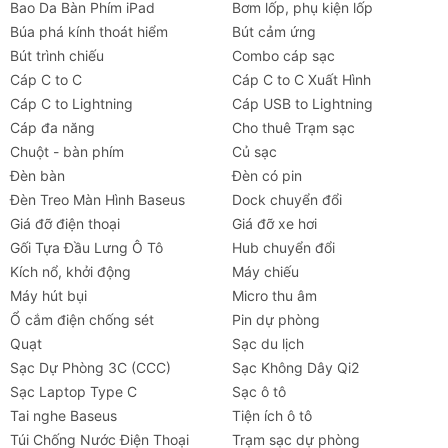
Hub Ugreen 50985 có tương thích ngược với USB
Bao Da Bàn Phím iPad
Bơm lốp, phụ kiện lốp
2.0 không?
Búa phá kính thoát hiểm
Bút cảm ứng
Có. Hub này hoàn toàn tương thích ngược với
Bút trình chiếu
Combo cáp sạc
chuẩn USB 2.0 và USB 1.1, mặc dù tốc độ sẽ giới
Cáp C to C
Cáp C to C Xuất Hình
hạn ở mức của chuẩn cũ.
Cáp C to Lightning
Cáp USB to Lightning
Tôi có thể kết nối bao nhiêu ổ cứng ngoài 2.5 inch
Cáp đa năng
Cho thuê Trạm sạc
mà không cần nguồn phụ?
Chuột - bàn phím
Củ sạc
Thông thường, bạn có thể kết nối 1 ổ cứng 2.5 inch
Đèn bàn
Đèn có pin
mà không cần nguồn phụ. Tuy nhiên, để đảm bảo
Đèn Treo Màn Hình Baseus
Dock chuyển đổi
hiệu suất và độ ổn định tốt nhất, đặc biệt khi kết
Giá đỡ điện thoại
Giá đỡ xe hơi
nối nhiều ổ cứng cùng lúc, chúng tôi khuyến nghị
Gối Tựa Đầu Lưng Ô Tô
Hub chuyển đổi
nên cấp nguồn bổ sung qua cổng Micro USB.
Kích nổ, khởi động
Máy chiếu
Máy hút bụi
Micro thu âm
Tốc độ 5Gbps có phải là tốc độ thực tế không?
Ổ cắm điện chống sét
Pin dự phòng
5Gbps (SuperSpeed USB) là tốc độ lý thuyết tối đa
Quạt
Sạc du lịch
của chuẩn USB 3.0. Tốc độ thực tế sẽ phụ thuộc
Sạc Dự Phòng 3C (CCC)
Sạc Không Dây Qi2
vào thiết bị kết nối, loại cáp và hiệu năng của hệ
Sạc Laptop Type C
Sạc ô tô
thống máy tính bạn đang sử dụng.
Tai nghe Baseus
Tiện ích ô tô
Mua hàng ngay - Sở hữu Hub chuyển
Túi Chống Nước Điện Thoại
Trạm sạc dự phòng