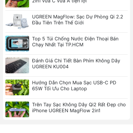
2in1 vừa C vừa A tiện lợi
Thông số kỹ thuật chi tiết
UGREEN MagFlow: Sạc Dự Phòng Qi 2.2
Đầu Tiên Trên Thế Giới
Thuộc
Chi tiết
tính
Top 5 Túi Chống Nước Điện Thoại Bán
Thương
Ugreen
Chạy Nhất Tại TP.HCM
hiệu
Đánh Giá Chi Tiết Bàn Phím Không Dây
Mã sản
Ugreen 50985
UGREEN KU004
phẩm
Đầu vào
USB 3.0 Type-A Male
Hướng Dẫn Chọn Mua Sạc USB-C PD
65W Tối Ưu Cho Laptop
(Input)
Đầu ra
USB 3.0 Type-A Female x 4 cổng
Trên Tay Sạc Không Dây Qi2 Rất Đẹp cho
(Output)
iPhone UGREEN MagFlow 2in1
Tốc độ
Lên tới 5Gbps (chuẩn USB 3.0)
truyền