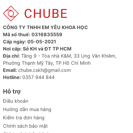
tải
Hỗ trợ ổ
Tối đa 10 TB
cứng
CÔNG TY TNHH EM YÊU KHOA HỌC
Cổng
Micro USB (để cấp nguồn bổ sung
Mã số thuế: 0316835559
nguồn
cho thiết bị tiêu thụ điện cao)
Cấp ngày: 05-05-2021
phụ
Nơi cấp: Sở KH và ĐT TP HCM
Địa chỉ:
Tầng 9 - Tòa nhà K&M, 33 Ung Văn Khiêm,
Chất
Vỏ ABS + Sơn kim loại
Phường Thạnh Mỹ Tây, TP Hồ Chí Minh
liệu
Email:
chube.cskh@gmail.com
Hotline:
0357 944 844
Kích
Dài 108mm x Rộng 39.5mm x Cao
thước
11.5mm
Hỗ trợ
Chiều
15CM
Điều khoản
dài cáp
Hướng dẫn mua hàng
Kiểm tra đơn hàng
Lưu ý quan trọng khi sử dụng Hub USB
Chính sách bảo mật
Ugreen 50985