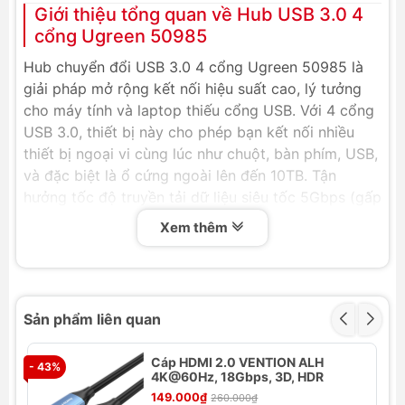
Giới thiệu tổng quan về Hub USB 3.0 4
cổng Ugreen 50985
Hub chuyển đổi USB 3.0 4 cổng Ugreen 50985 là
giải pháp mở rộng kết nối hiệu suất cao, lý tưởng
cho máy tính và laptop thiếu cổng USB. Với 4 cổng
USB 3.0, thiết bị này cho phép bạn kết nối nhiều
thiết bị ngoại vi cùng lúc như chuột, bàn phím, USB,
và đặc biệt là ổ cứng ngoài lên đến 10TB. Tận
hưởng tốc độ truyền tải dữ liệu siêu tốc 5Gbps (gấp
10 lần USB 2.0), nâng cao hiệu suất làm việc và giải
Xem thêm
trí một cách chuyên nghiệp.
Tính năng nổi bật của Hub USB 3.0
Ugreen 50985
Sản phẩm liên quan
Mở Rộng Kết Nối Đa Dạng: Chuyển đổi một
cổng USB 3.0 Type-A thành 4 cổng USB 3.0
Cáp HDMI 2.0 VENTION ALH
- 43%
- 
Type-A đầu ra, đáp ứng nhu cầu kết nối cùng
4K@60Hz, 18Gbps, 3D, HDR
lúc nhiều thiết bị ngoại vi như USB, chuột
149.000₫
260.000₫