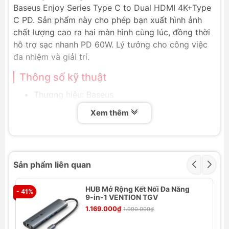
Baseus Enjoy Series Type C to Dual HDMI 4K+Type
C PD. Sản phẩm này cho phép bạn xuất hình ảnh
chất lượng cao ra hai màn hình cùng lúc, đồng thời
hỗ trợ sạc nhanh PD 60W. Lý tưởng cho công việc
đa nhiệm và giải trí.
Thông số kỹ thuật
Thương hiệu: Baseus
Mã sản phẩm: LV442-GY
Xem thêm
Mã quốc tế: CAHUB-I0G
Chất liệu: Nhôm nguyên khối
Type-C PD: 20V/3A (60W Max)
Độ phân giải: SST mode 4K/60Hz, MST mode
Sản phẩm liên quan
2*4K/30Hz
Trọng lượng: 150 gram
HUB Mở Rộng Kết Nối Đa Năng
- 41%
Hỗ trợ xuất cùng lúc ra 2 màn hình với 2 nội
- 
9-in-1 VENTION TGV
dung khác nhau.
1.169.000₫
1.990.000₫
Tính năng nổi bật