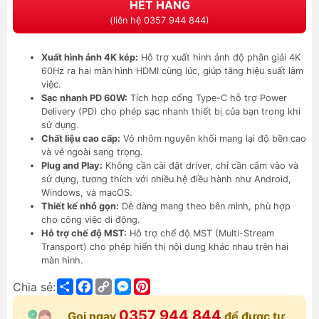
HẾT HÀNG
(liên hệ 0357 944 844)
Xuất hình ảnh 4K kép:
Hỗ trợ xuất hình ảnh độ phân giải 4K
60Hz ra hai màn hình HDMI cùng lúc, giúp tăng hiệu suất làm
việc.
Sạc nhanh PD 60W:
Tích hợp cổng Type-C hỗ trợ Power
Delivery (PD) cho phép sạc nhanh thiết bị của bạn trong khi
sử dụng.
Chất liệu cao cấp:
Vỏ nhôm nguyên khối mang lại độ bền cao
và vẻ ngoài sang trọng.
Plug and Play:
Không cần cài đặt driver, chỉ cần cắm vào và
sử dụng, tương thích với nhiều hệ điều hành như Android,
Windows, và macOS.
Thiết kế nhỏ gọn:
Dễ dàng mang theo bên mình, phù hợp
cho công việc di động.
Hỗ trợ chế độ MST:
Hỗ trợ chế độ MST (Multi-Stream
Transport) cho phép hiển thị nội dung khác nhau trên hai
màn hình.
Share
Facebook
Copy
Messenger
Pinterest
Chia sẻ:
Link
0357 944 844
Gọi ngay
để được tư