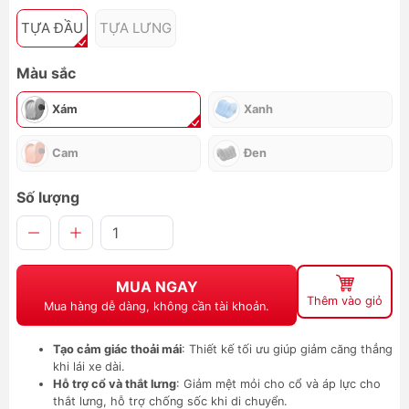
TỰA ĐẦU
TỰA LƯNG
Màu sắc
Xám
Xanh
Cam
Đen
Số lượng
MUA NGAY
Thêm vào giỏ
Mua hàng dễ dàng, không cần tài khoản.
Tạo cảm giác thoải mái
: Thiết kế tối ưu giúp giảm căng thẳng
khi lái xe dài.
Hỗ trợ cổ và thắt lưng
: Giảm mệt mỏi cho cổ và áp lực cho
thắt lưng, hỗ trợ chống sốc khi di chuyển.