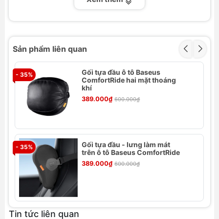
Thông số kỹ thuật
Thương hiệu: Baseus
Sản phẩm liên quan
Tên sản phẩm: Baseus ComfortRide Series Car
Lumbar Pillow
Gối tựa đầu ô tô Baseus
Số hiệu: BS-CZ009
- 35%
ComfortRide hai mặt thoáng
Màu sắc: Xám, Cam
khí
Trọng lượng: ~550g
389.000₫
600.000₫
Tính Năng Gối Tựa Cho Xe Ô Tô Baseus
ComfortRide Series Car Headrest /
Lumbar Pillow
Gối tựa đầu - lưng làm mát
- 35%
trên ô tô Baseus ComfortRide
Tạo cảm giác thoải mái khi lái xe
: Gối tựa
389.000₫
600.000₫
Baseus ComfortRide Series được thiết kế để
mang lại sự thoải mái tối đa cho người lái xe,
đặc biệt hữu ích khi lái xe trong thời gian dài.
Bảo vệ và hỗ trợ cổ
: Gối tựa hỗ trợ tốt hơn
Tin tức liên quan
cho cổ, giúp giảm bớt căng thẳng và mệt mỏi