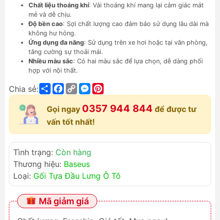
Chất liệu thoáng khí
: Vải thoáng khí mang lại cảm giác mát
mẻ và dễ chịu.
Độ bền cao
: Sợi chất lượng cao đảm bảo sử dụng lâu dài mà
không hư hỏng.
Ứng dụng đa năng
: Sử dụng trên xe hơi hoặc tại văn phòng,
tăng cường sự thoải mái.
Nhiều màu sắc
: Có hai màu sắc để lựa chọn, dễ dàng phối
hợp với nội thất.
Share
Facebook
Copy
Messenger
Pinterest
Chia sẻ:
Link
0357 944 844
Gọi ngay
để được tư
vấn tốt nhất!
Tình trạng:
Còn hàng
Thương hiệu:
Baseus
Loại:
Gối Tựa Đầu Lưng Ô Tô
Mã giảm giá