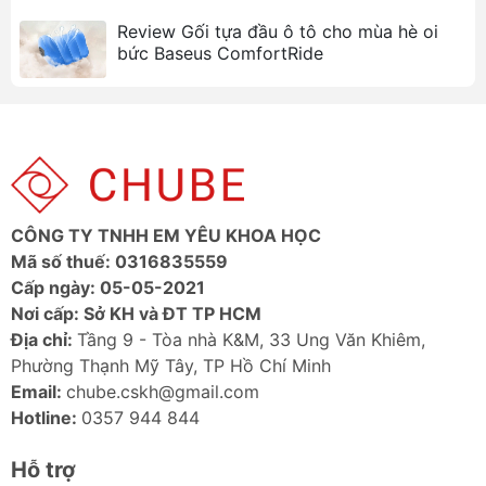
khi lái xe.
Review Gối tựa đầu ô tô cho mùa hè oi
Giảm áp lực cho thắt lưng
: Đa hỗ trợ, giúp
bức Baseus ComfortRide
giảm áp lực cho phần thắt lưng, hỗ trợ chống
sốc hiệu quả khi xe di chuyển trên các đoạn
đường gồ ghề.
Chất liệu vải thoáng khí
: Gối được may bằng
lớp vải thoáng khí, mang lại cảm giác mát mẻ
và thoải mái khi sử dụng.
Độ bền cao
: Sợi chất lượng cao cho độ bền
CÔNG TY TNHH EM YÊU KHOA HỌC
lâu hơn, đảm bảo gối tựa có thể sử dụng trong
Mã số thuế: 0316835559
thời gian dài mà không bị hư hỏng.
Cấp ngày: 05-05-2021
Ứng dụng đa năng
: Không chỉ sử dụng trên xe
Nơi cấp: Sở KH và ĐT TP HCM
hơi, gối tựa Baseus ComfortRide Series còn có
Địa chỉ:
Tầng 9 - Tòa nhà K&M, 33 Ung Văn Khiêm,
thể ứng dụng tại văn phòng làm việc, mang lại
Phường Thạnh Mỹ Tây, TP Hồ Chí Minh
sự tiện dụng và thoải mái trong nhiều môi
Email:
chube.cskh@gmail.com
trường khác nhau.
Hotline:
0357 944 844
Nhiều sự lựa chọn về màu sắc
: Sản phẩm có
hai màu sắc để lựa chọn, giúp bạn dễ dàng
Hỗ trợ