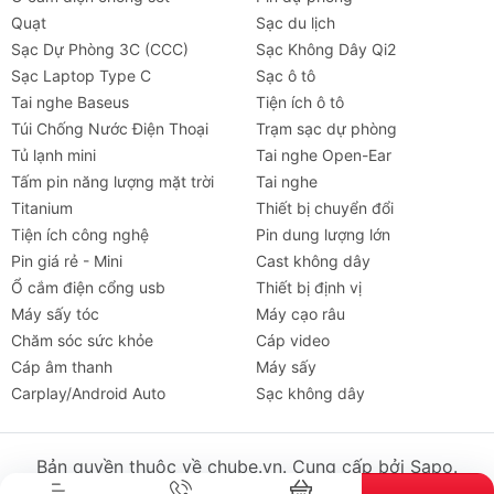
Quạt
Sạc du lịch
Sạc Dự Phòng 3C (CCC)
Sạc Không Dây Qi2
Sạc Laptop Type C
Sạc ô tô
Tai nghe Baseus
Tiện ích ô tô
Túi Chống Nước Điện Thoại
Trạm sạc dự phòng
Tủ lạnh mini
Tai nghe Open-Ear
Tấm pin năng lượng mặt trời
Tai nghe
Titanium
Thiết bị chuyển đổi
Tiện ích công nghệ
Pin dung lượng lớn
Pin giá rẻ - Mini
Cast không dây
Ổ cắm điện cổng usb
Thiết bị định vị
Máy sấy tóc
Máy cạo râu
Chăm sóc sức khỏe
Cáp video
Cáp âm thanh
Máy sấy
Tai nghe
Máy chiếu
Cho thuê
Xe
Tiện íc
Carplay/Android Auto
Sạc không dây
Bản quyền thuộc về chube.vn. Cung cấp bởi Sapo.