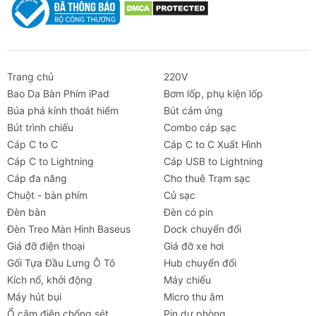
Trang chủ
220V
Bao Da Bàn Phím iPad
Bơm lốp, phụ kiện lốp
Búa phá kính thoát hiểm
Bút cảm ứng
Bút trình chiếu
Combo cáp sạc
Cáp C to C
Cáp C to C Xuất Hình
Cáp C to Lightning
Cáp USB to Lightning
Cáp đa năng
Cho thuê Trạm sạc
Chuột - bàn phím
Củ sạc
Đèn bàn
Đèn có pin
Đèn Treo Màn Hình Baseus
Dock chuyển đổi
Giá đỡ điện thoại
Giá đỡ xe hơi
Gối Tựa Đầu Lưng Ô Tô
Hub chuyển đổi
Kích nổ, khởi động
Máy chiếu
Máy hút bụi
Micro thu âm
Ổ cắm điện chống sét
Pin dự phòng