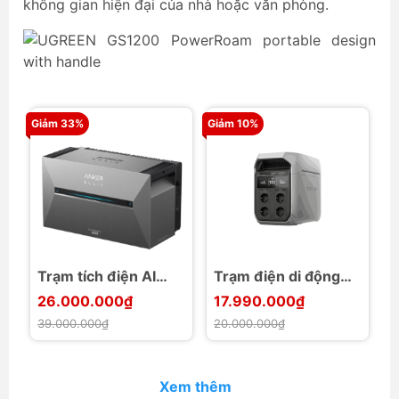
không gian hiện đại của nhà hoặc văn phòng.
Giảm 33%
Giảm 10%
Gi
Trạm tích điện AI
Trạm điện di động
T
Anker SOLIX
EcoFlow DELTA 3
đ
26.000.000₫
17.990.000₫
1
Solarbank 3 E2700
Plus 1024Wh 1800W
3
39.000.000₫
20.000.000₫
1
Pro cho gia đình
3600W max
Xem thêm