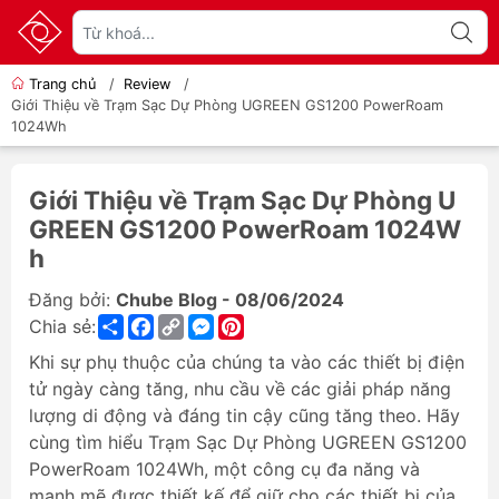
Trang chủ
/
Review
/
Giới Thiệu về Trạm Sạc Dự Phòng UGREEN GS1200 PowerRoam
1024Wh
Giới Thiệu về Trạm Sạc Dự Phòng U
GREEN GS1200 PowerRoam 1024W
h
Đăng bởi:
Chube Blog - 08/06/2024
Share
Facebook
Copy
Messenger
Pinterest
Chia sẻ:
Link
Khi sự phụ thuộc của chúng ta vào các thiết bị điện
tử ngày càng tăng, nhu cầu về các giải pháp năng
lượng di động và đáng tin cậy cũng tăng theo. Hãy
cùng tìm hiểu Trạm Sạc Dự Phòng UGREEN GS1200
PowerRoam 1024Wh, một công cụ đa năng và
mạnh mẽ được thiết kế để giữ cho các thiết bị của