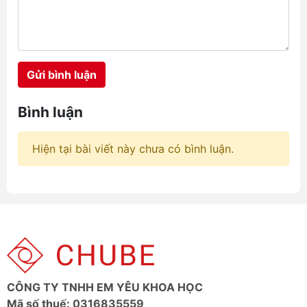
Aecooly với ba đại diện tiêu biểu
đang làm mưa làm gió tại hệ
thống chube.vn là Aecooly Click
01 NK01, JisuLife Life5 và
Aecooly Flow. Mỗi sản phẩm
Gửi bình luận
mang một triết lý thiết kế riêng,
hướng đến những nhóm nhu cầu
hoàn toàn khác nhau từ học
Bình luận
đường, văn phòng cho đến các
công trình ngoài trời đầy nắng
gió.
Hiện tại bài viết này chưa có bình luận.
CÔNG TY TNHH EM YÊU KHOA HỌC
Mã số thuế: 0316835559