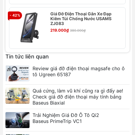
Giá đỡ máy tính bảng Baseus MagStable Series
Giá Đỡ Điện Thoại Gắn Xe Đạp
- 42%
- 
Kiêm Túi Chống Nước USAMS
Magnetic Tablet Stand là phụ kiện hỗ trợ cố định và
ZJ083
nâng đỡ máy tính bảng một cách chắc chắn với
219.000₫
380.000₫
công nghệ nam châm mạnh mẽ. Thiết kế gọn gàng,
dễ dàng điều chỉnh góc nhìn, giúp người dùng có
thể sử dụng máy tính bảng ở nhiều tư thế khác
nhau, từ làm việc đến giải trí. Với vật liệu bền bỉ và
Tin tức liên quan
ổn định, giá đỡ phù hợp cho việc xem phim, đọc
Review giá đỡ điện thoại magsafe cho ô
sách, làm việc hay video call, giúp tăng cường trải
tô Ugreen 65187
nghiệm sử dụng. Đây là giải pháp lý tưởng cho
người dùng máy tính bảng yêu cầu sự tiện lợi và
Quá cứng, làm vũ khí cũng ra gì đấy ae!
tính di động cao.
Check giá đỡ điện thoại máy tính bảng
Baseus Biaxial
Trải Nghiệm Giá Đỡ Ô Tô Qi2
Baseus PrimeTrip VC1