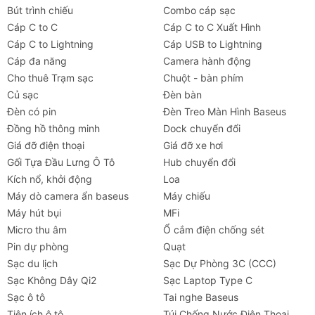
Bút trình chiếu
Combo cáp sạc
Cáp C to C
Cáp C to C Xuất Hình
Cáp C to Lightning
Cáp USB to Lightning
Cáp đa năng
Camera hành động
Cho thuê Trạm sạc
Chuột - bàn phím
Củ sạc
Đèn bàn
Đèn có pin
Đèn Treo Màn Hình Baseus
Đồng hồ thông minh
Dock chuyển đổi
Giá đỡ điện thoại
Giá đỡ xe hơi
Gối Tựa Đầu Lưng Ô Tô
Hub chuyển đổi
Kích nổ, khởi động
Loa
Máy dò camera ẩn baseus
Máy chiếu
Máy hút bụi
MFi
Micro thu âm
Ổ cắm điện chống sét
Pin dự phòng
Quạt
Sạc du lịch
Sạc Dự Phòng 3C (CCC)
Sạc Không Dây Qi2
Sạc Laptop Type C
Sạc ô tô
Tai nghe Baseus
Tiện ích ô tô
Túi Chống Nước Điện Thoại