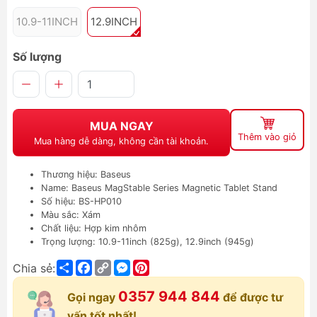
10.9-11INCH
12.9INCH
Số lượng
MUA NGAY
Thêm vào giỏ
Mua hàng dễ dàng, không cần tài khoản.
Thương hiệu: Baseus
Name: Baseus MagStable Series Magnetic Tablet Stand
Số hiệu: BS-HP010
Màu sắc: Xám
Chất liệu: Hợp kim nhôm
Trọng lượng: 10.9-11inch (825g), 12.9inch (945g)
Share
Facebook
Copy
Messenger
Pinterest
Chia sẻ:
Link
0357 944 844
Gọi ngay
để được tư
vấn tốt nhất!