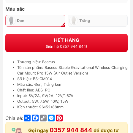
Màu sắc
Đen
Trắng
HẾT HÀNG
(liên hệ 0357 944 844)
Thương hiệu: Baseus
Tên sản phẩm: Baseus Stable Gravitational Wireless Charging
Car Mount Pro 15W (Air Outlet Version)
Số hiệu: BS-CM014
Màu sắc: Đen, Trắng kem
Chất liệu: ABS+PC
Input: 5V/2A, 9V/2A, 12V/1.67A
Output: 5W, 7.5W, 10W, 15W
Kích thước: 96*52*88mm
Share
Facebook
Copy
Messenger
Pinterest
Chia sẻ:
Link
0357 944 844
Gọi ngay
để được tư