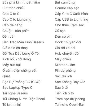
Búa phá kính thoát hiểm
Bút cảm ứng
Bút trình chiếu
Combo cáp sạc
Cáp C to C
Cáp C to C Xuất Hình
Cáp C to Lightning
Cáp USB to Lightning
Cáp đa năng
Cho thuê Trạm sạc
Chuột - bàn phím
Củ sạc
Đèn bàn
Đèn có pin
Đèn Treo Màn Hình Baseus
Dock chuyển đổi
Giá đỡ điện thoại
Giá đỡ xe hơi
Gối Tựa Đầu Lưng Ô Tô
Hub chuyển đổi
Kích nổ, khởi động
Máy chiếu
Máy hút bụi
Micro thu âm
Ổ cắm điện chống sét
Pin dự phòng
Quạt
Sạc du lịch
Sạc Dự Phòng 3C (CCC)
Sạc Không Dây Qi2
Sạc Laptop Type C
Sạc ô tô
Tai nghe Baseus
Tiện ích ô tô
Túi Chống Nước Điện Thoại
Trạm sạc dự phòng
Tủ lạnh mini
Tai nghe Open-Ear