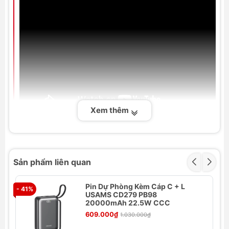
Xem thêm
Thông số kỹ thuật
Thương hiệu: Baseus
Tên sản phẩm: Baseus Stable Gravitational
Sản phẩm liên quan
Wireless Charging Car Mount Pro 15W (Air
Outlet Version)
Pin Dự Phòng Kèm Cáp C + L
- 41%
- 
USAMS CD279 PB98
Số hiệu: BS-CM014
20000mAh 22.5W CCC
Màu sắc: Đen, Trắng kem
609.000₫
1.030.000₫
Chất liệu: ABS+PC