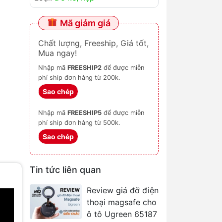
Mã giảm giá
Chất lượng, Freeship, Giá tốt,
Mua ngay!
Nhập mã
FREESHIP2
để được miễn
phí ship đơn hàng từ 200k.
Sao chép
Nhập mã
FREESHIP5
để được miễn
phí ship đơn hàng từ 500k.
Sao chép
Tin tức liên quan
Review giá đỡ điện
thoại magsafe cho
ô tô Ugreen 65187