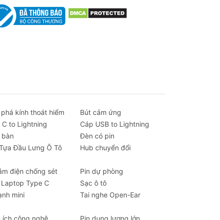
độ
ản
giúp
n.
 phá kính thoát hiểm
Bút cảm ứng
g
 C to Lightning
Cáp USB to Lightning
 bàn
Đèn có pin
 Tựa Đầu Lưng Ô Tô
Hub chuyển đổi
n
ắm điện chống sét
Pin dự phòng
 Laptop Type C
Sạc ô tô
ạnh mini
Tai nghe Open-Ear
n ích công nghệ
Pin dung lượng lớn