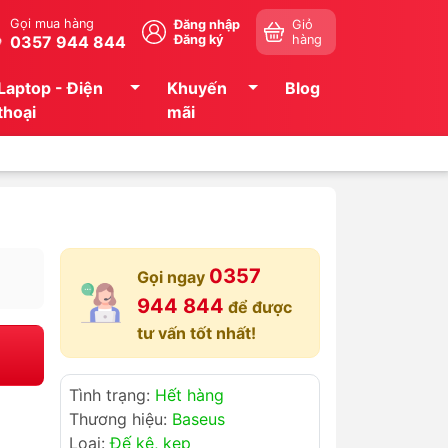
Gọi mua hàng
Đăng nhập
Giỏ
0357 944 844
Đăng ký
hàng
Laptop - Điện
Khuyến
Blog
thoại
mãi
0357
Gọi ngay
944 844
để được
tư vấn tốt nhất!
Tình trạng:
Hết hàng
Thương hiệu:
Baseus
Loại:
Đế kê, kẹp