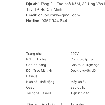
Góc nhìn điều chỉnh linh hoạt
: Sả
Địa chỉ:
Tầng 9 - Tòa nhà K&M, 33 Ung Văn
khác nhau nhờ cơ chế xoay 360 độ
Tây, TP Hồ Chí Minh
thoại để sử dụng GPS, nghe nhạc, 
Email:
chube.cskh@gmail.com
Hotline:
0357 944 844
Cài đặt đơn giản
: Với thiết kế gắn
đông xe mà không gặp phải bất kỳ 
phẩm hoàn toàn sẵn sàng sử dụng
Bảo vệ an toàn
: Giá đỡ đi kèm với
điện thoại không bị trầy xước và g
Trang chủ
220V
Điều này giúp bảo vệ điện thoại c
Bút trình chiếu
Combo cáp sạc
chắc và an toàn.
Cáp đa năng
Cho thuê Trạm sạc
Với các tính năng này, Giá đỡ điện tho
Đèn Treo Màn Hình
Dock chuyển đổi
hành hoàn hảo, giúp bạn rảnh tay khi đi 
Baseus
đường.
Kích nổ, khởi động
Máy chiếu
Quạt
Sạc du lịch
Tai nghe Baseus
Tiện ích ô tô
Tấm pin năng lượng mặt
Tai nghe