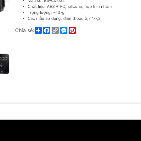
Mẫu số: BS-CM032
Chất liệu: ABS + PC, silicone, hợp kim nhôm
Trọng lượng: ~137g
Các mẫu áp dụng: điện thoại: 5,7 "-7,2"
Share
Facebook
Copy
Messenger
Pinterest
Chia sẻ:
Link