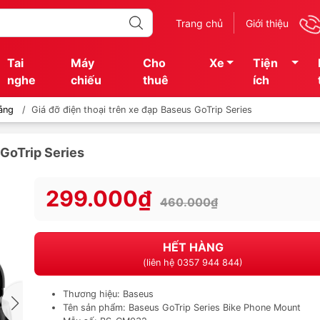
Trang chủ
Giới thiệu
Tai
Máy
Cho
Xe
Tiện
nghe
chiếu
thuê
ích
ảng
/
Giá đỡ điện thoại trên xe đạp Baseus GoTrip Series
 GoTrip Series
299.000₫
460.000₫
HẾT HÀNG
(liên hệ 0357 944 844)
Thương hiệu: Baseus
Tên sản phẩm: Baseus GoTrip Series Bike Phone Mount