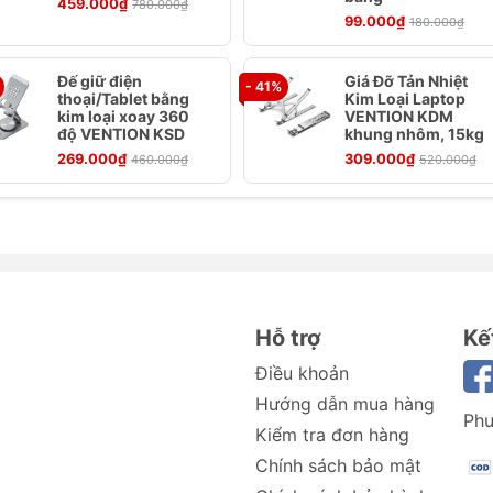
459.000₫
780.000₫
99.000₫
180.000₫
Đế giữ điện
Giá Đỡ Tản Nhiệt
- 41%
es Bike Phone Mount
thoại/Tablet bằng
Kim Loại Laptop
kim loại xoay 360
VENTION KDM
độ VENTION KSD
khung nhôm, 15kg
 kim nhôm
269.000₫
309.000₫
460.000₫
520.000₫
-7,2"
 Bike Phone Mount là giải pháp lý tưởng cho những người y
i trong quá trình điều khiển xe. Với thiết kế chắc chắn, tiệ
uy trì kết nối và sử dụng điện thoại mà không cần dừng lại.
Hỗ trợ
Kế
 Điện Thoại Baseus GoTrip Series Bike Phone
Điều khoản
Hướng dẫn mua hàng
làm từ chất liệu cao cấp, đảm bảo độ bền và khả năng chịu 
Phư
ạn một cách an toàn trên ghi đông xe đạp ngay cả khi di
Kiểm tra đơn hàng
Chính sách bảo mật