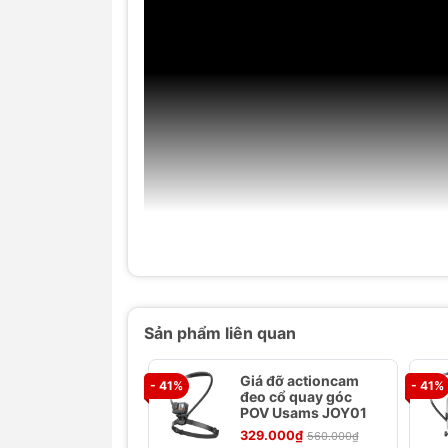
Sản phẩm liên quan
Giá đỡ actioncam
- 41%
- 41%
đeo cổ quay góc
POV Usams JOY01
329.000₫
560.000₫