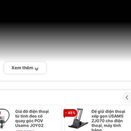
Xem thêm
Giá đỡ điện thoại
Đế giữ điện thoại
- 45%
từ tính đeo cổ
xếp gọn USAMS
quay góc POV
ZJ070 cho điện
Usams JOY02
thoại, máy tính
bảng