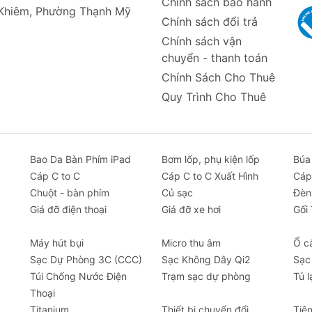
Chính sách bảo hành
n phẩm cho phép bạn điều chỉnh điện thoại theo nhiều góc 
 Khiêm, Phường Thạnh Mỹ
Chính sách đổi trả
. Bạn có thể dễ dàng thay đổi góc nhìn của màn hình điện
hoặc nhận cuộc gọi trong khi vẫn đảm bảo sự an toàn.
Chính sách vận
chuyển - thanh toán
 cố định, bạn có thể dễ dàng lắp đặt và tháo giá đỡ trên ghi
Chính Sách Cho Thuê
khó khăn nào. Chỉ với vài bước đơn giản, bạn sẽ có một s
Quy Trình Cho Thuê
.
 các miếng đệm bảo vệ được đặt tại các vị trí quan trọng, 
iảm thiểu hiện tượng rung lắc trong suốt quá trình di chuyể
Bao Da Bàn Phím iPad
Bơm lốp, phụ kiện lốp
Búa
ủa bạn khỏi các va chạm, đồng thời giữ cho điện thoại vữn
Cáp C to C
Cáp C to C Xuất Hình
Cáp
Chuột - bàn phím
Củ sạc
Đèn
ại Baseus GoTrip Series Bike Phone Mount là người bạn đồng
Giá đỡ điện thoại
Giá đỡ xe hơi
Gối
xe đạp, vừa an toàn vừa tiện lợi khi sử dụng điện thoại trê
Máy hút bụi
Micro thu âm
Ổ c
Sạc Dự Phòng 3C (CCC)
Sạc Không Dây Qi2
Sạc
Túi Chống Nước Điện
Trạm sạc dự phòng
Tủ l
Thoại
Titanium
Thiết bị chuyển đổi
Tiệ