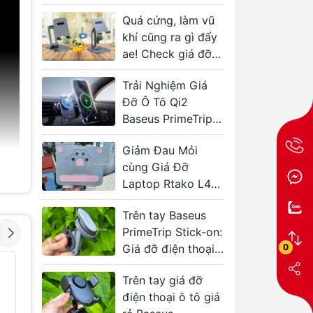
Quá cứng, làm vũ
khí cũng ra gì đấy
ae! Check giá đỡ
điện thoại máy
Trải Nghiệm Giá
tính bảng Baseus
Đỡ Ô Tô Qi2
Biaxial
Baseus PrimeTrip
VC1
Giảm Đau Mỏi
cùng Giá Đỡ
Laptop Rtako L49
CAT’S PAW
Trên tay Baseus
PrimeTrip Stick-on:
0
Giá đỡ điện thoại
chắc chắn cho xe
Giá Đỡ Điện Thoại
Đế Giữ Đ
- 34%
- 41%
MOMAX KH9E
Từ Tính 
Trên tay giá đỡ
đạp
Siêu Mỏng 4mm
MCDODO
điện thoại ô tô giá
Gập Gọn Chống
409.000
Trơn Trượt