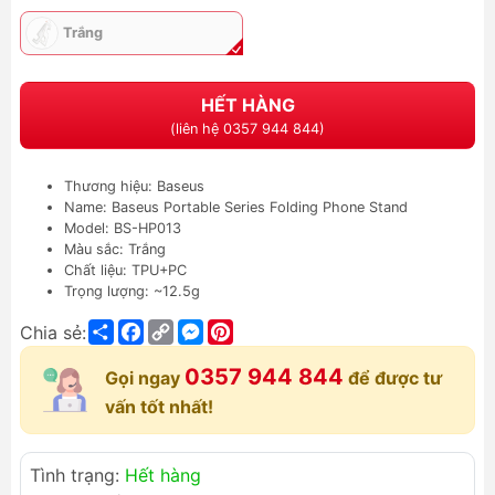
Trắng
HẾT HÀNG
(liên hệ 0357 944 844)
Thương hiệu: Baseus
Name: Baseus Portable Series Folding Phone Stand
Model: BS-HP013
Màu sắc: Trắng
Chất liệu: TPU+PC
Trọng lượng: ~12.5g
Share
Facebook
Copy
Messenger
Pinterest
Chia sẻ:
Link
0357 944 844
Gọi ngay
để được tư
vấn tốt nhất!
Tình trạng:
Hết hàng