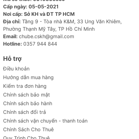
Cấp ngày: 05-05-2021
gian làm việc hay giải trí của bạn.
Nơi cấp: Sở KH và ĐT TP HCM
Ảnh sản phẩm Giá đỡ điện thoại Baseus
Địa chỉ:
Tầng 9 - Tòa nhà K&M, 33 Ung Văn Khiêm,
Portable Series
Phường Thạnh Mỹ Tây, TP Hồ Chí Minh
Email:
chube.cskh@gmail.com
Hotline:
0357 944 844
Hỗ trợ
Điều khoản
Hướng dẫn mua hàng
Kiểm tra đơn hàng
Chính sách bảo mật
Chính sách bảo hành
Chính sách đổi trả
Chính sách vận chuyển - thanh toán
Chính Sách Cho Thuê
Quy Trình Cho Thuê