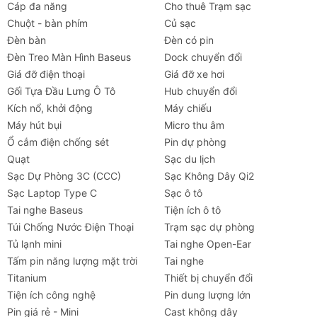
Thông số kỹ thuật chi tiết
Cáp đa năng
Cho thuê Trạm sạc
Chuột - bàn phím
Củ sạc
Tham khảo bảng thông số kỹ thuật để có cái nhìn
Đèn bàn
Đèn có pin
chính xác nhất về
giá đỡ Baseus Portable Series
Đèn Treo Màn Hình Baseus
Dock chuyển đổi
Folding Phone Stand
:
Giá đỡ điện thoại
Giá đỡ xe hơi
Gối Tựa Đầu Lưng Ô Tô
Hub chuyển đổi
Thông số
Chi tiết
Kích nổ, khởi động
Máy chiếu
Máy hút bụi
Micro thu âm
Thương
Baseus
Ổ cắm điện chống sét
Pin dự phòng
hiệu
Quạt
Sạc du lịch
Tên sản
Baseus Portable Series Folding
Sạc Dự Phòng 3C (CCC)
Sạc Không Dây Qi2
phẩm
Phone Stand
Sạc Laptop Type C
Sạc ô tô
(Name)
Tai nghe Baseus
Tiện ích ô tô
Túi Chống Nước Điện Thoại
Trạm sạc dự phòng
Mã sản
BS-HP013
Tủ lạnh mini
Tai nghe Open-Ear
phẩm
Tấm pin năng lượng mặt trời
Tai nghe
(Model)
Titanium
Thiết bị chuyển đổi
Tiện ích công nghệ
Pin dung lượng lớn
Màu sắc
Trắng
Pin giá rẻ - Mini
Cast không dây