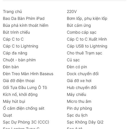
Trang chủ
220V
Bao Da Bàn Phím iPad
Bơm lốp, phụ kiện lốp
Búa phá kính thoát hiểm
Bút cảm ứng
Bút trình chiếu
Combo cáp sạc
Cáp C to C
Cáp C to C Xuất Hình
Cáp C to Lightning
Cáp USB to Lightning
Cáp đa năng
Cho thuê Trạm sạc
Chuột - bàn phím
Củ sạc
Đèn bàn
Đèn có pin
Đèn Treo Màn Hình Baseus
Dock chuyển đổi
Giá đỡ điện thoại
Giá đỡ xe hơi
Gối Tựa Đầu Lưng Ô Tô
Hub chuyển đổi
Kích nổ, khởi động
Máy chiếu
Máy hút bụi
Micro thu âm
Ổ cắm điện chống sét
Pin dự phòng
Quạt
Sạc du lịch
Sạc Dự Phòng 3C (CCC)
Sạc Không Dây Qi2
Sạc Laptop Type C
Sạc ô tô