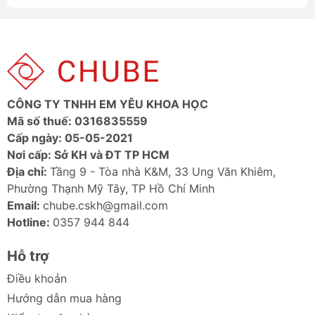
độ ngang và dọc, cùng với khả năng điều
chỉnh góc độ, giúp bạn tìm được góc chụp lý
tưởng trong mọi tình huống.
Chất Liệu Cao Cấp, Độ Bền Vượt Trội: Được
chế tạo từ hợp kim nhôm và vật liệu ABS chất
CÔNG TY TNHH EM YÊU KHOA HỌC
lượng cao, đảm bảo độ bền bỉ, nhẹ nhàng và
Mã số thuế: 0316835559
dễ dàng mang theo bên mình.
Cấp ngày: 05-05-2021
Nơi cấp: Sở KH và ĐT TP HCM
Ảnh Chi Tiết Gậy Selfie Từ Tính Baseus
Địa chỉ:
Tầng 9 - Tòa nhà K&M, 33 Ung Văn Khiêm,
TechShot Series
Phường Thạnh Mỹ Tây, TP Hồ Chí Minh
Email:
chube.cskh@gmail.com
Hotline:
0357 944 844
Hỗ trợ
Điều khoản
Hướng dẫn mua hàng