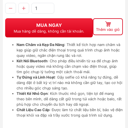
MUA NGAY
Thêm vào giỏ
Mua hàng dễ dàng, không cần tài khoản.
Nam Châm và Kẹp Đa Năng
: Thiết kế tích hợp nam châm và
kẹp giúp giữ chắc điện thoại trong quá trình chụp ảnh hoặc
quay video, ngăn chặn rung lắc và rơi.
Kết Nối Bluetooth
: Cho phép điều khiển từ xa để chụp ảnh
hoặc quay video mà không cần chạm vào điện thoại, giúp
tìm góc chụp lý tưởng một cách thoải mái.
Tự Đứng và Linh Hoạt
: Gậy selfie có khả năng tự đứng, dễ
dàng đặt ở bất kỳ vị trí nào mà không cần giữ tay, tạo cơ hội
cho nhiều góc chụp sáng tạo.
Thiết Kế Nhỏ Gọn
: Kích thước nhỏ gọn, tiện lợi để mang
theo bên mình, dễ dàng cất giữ trong túi xách hoặc balo, rất
phù hợp cho chuyến du lịch hay dã ngoại.
Chất Liệu Cao Cấp
: Được làm từ chất liệu bền bỉ, bảo vệ điện
thoại khỏi va đập và trầy xước trong quá trình sử dụng.