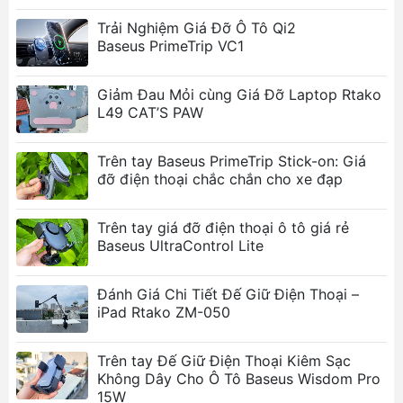
tuyệt đối. Nam châm mạnh mẽ cho các dòng
Trải Nghiệm Giá Đỡ Ô Tô Qi2
điện thoại hỗ trợ từ tính (như iPhone với
Baseus PrimeTrip VC1
MagSafe) và Kẹp chắc chắn cho các dòng
máy khác, loại bỏ hoàn toàn nỗi lo rơi rớt hay
Giảm Đau Mỏi cùng Giá Đỡ Laptop Rtako
rung lắc khi đang quay chụp.
L49 CAT’S PAW
Điều Khiển Từ Xa Bluetooth Tiện Lợi: Remote
Bluetooth có thể tháo rời cho phép bạn chụp
Trên tay Baseus PrimeTrip Stick-on: Giá
ảnh, quay video từ khoảng cách xa (lên đến
đỡ điện thoại chắc chắn cho xe đạp
10m). Giúp bạn thoải mái chọn góc và tạo
dáng mà không cần chạm vào điện thoại.
Trên tay giá đỡ điện thoại ô tô giá rẻ
Baseus UltraControl Lite
Khả Năng Tự Đứng Linh Hoạt: Chức năng
tripod tích hợp biến gậy selfie Baseus thành
Đánh Giá Chi Tiết Đế Giữ Điện Thoại –
chân đứng, cho phép bạn rảnh tay chụp ảnh
iPad Rtako ZM-050
nhóm, quay Time-lapse hoặc livestream một
cách ổn định.
Trên tay Đế Giữ Điện Thoại Kiêm Sạc
Không Dây Cho Ô Tô Baseus Wisdom Pro
Góc Xoay Đa Chiều 360°: Đầu gậy có thể
15W
xoay linh hoạt, dễ dàng chuyển đổi giữa chế