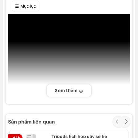
☰ Mục lục
Xem thêm
Giới Thiệu Tổng Quan về Gậy Selfie Từ
Sản phẩm liên quan
Tính Baseus TechShot Series Dual-
Support Phone
Tripods tích hợp gậy selfie
- 44%
- 