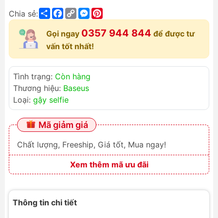
Share
Facebook
Copy
Messenger
Pinterest
Chia sẻ:
Link
0357 944 844
Gọi ngay
để được tư
vấn tốt nhất!
Tình trạng:
Còn hàng
Thương hiệu:
Baseus
Loại:
gậy selfie
Mã giảm giá
Chất lượng, Freeship, Giá tốt, Mua ngay!
Xem thêm mã ưu đãi
Thông tin chi tiết