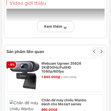
Video giới thiệu
Xem thêm
Sản phẩm liên quan
Webcam Ugreen 35626
- 8%
- 
2K@30Hz/FullHD
1080p/60fps
1.840.000₫
2.000.000₫
Thông số kỹ thuật
Chân đế máy chiếu Wanbo
Thương hiệu: Baseus
dành cho Mozart series
Tên sản phẩm: Baseus Cleaning Brush
890.000₫