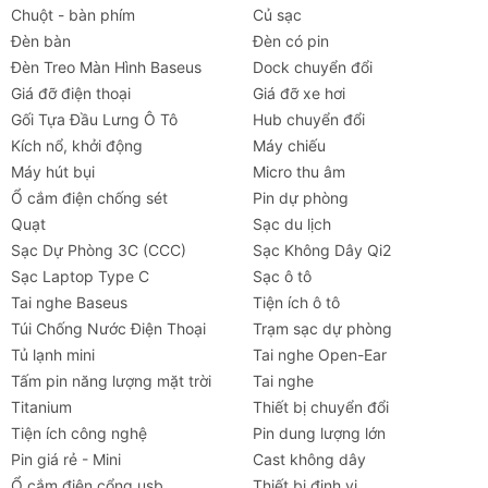
Chuột - bàn phím
Củ sạc
Đèn bàn
Đèn có pin
Đèn Treo Màn Hình Baseus
Dock chuyển đổi
Giá đỡ điện thoại
Giá đỡ xe hơi
Gối Tựa Đầu Lưng Ô Tô
Hub chuyển đổi
Kích nổ, khởi động
Máy chiếu
Máy hút bụi
Micro thu âm
Ổ cắm điện chống sét
Pin dự phòng
Quạt
Sạc du lịch
Sạc Dự Phòng 3C (CCC)
Sạc Không Dây Qi2
Sạc Laptop Type C
Sạc ô tô
Tai nghe Baseus
Tiện ích ô tô
Túi Chống Nước Điện Thoại
Trạm sạc dự phòng
Tủ lạnh mini
Tai nghe Open-Ear
Tấm pin năng lượng mặt trời
Tai nghe
Titanium
Thiết bị chuyển đổi
Tiện ích công nghệ
Pin dung lượng lớn
Pin giá rẻ - Mini
Cast không dây
Ổ cắm điện cổng usb
Thiết bị định vị