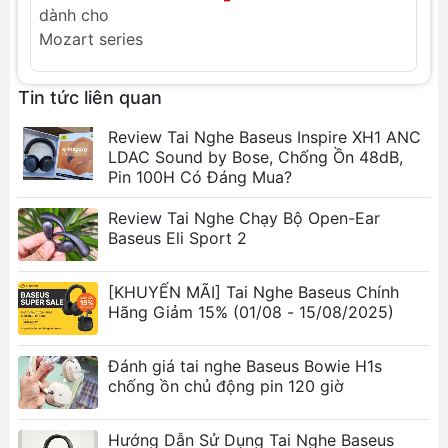
Số hiệu: CL01
Chất liệu: ABS
Màu sắc: Trắng
Trọng lượng: 9.5g
Tin tức liên quan
Tính năng nổi bật
Review Tai Nghe Baseus Inspire XH1 ANC
LDAC Sound by Bose, Chống Ồn 48dB,
Bàn chải chuyên dụng
: Làm sạch hiệu quả bụi
Pin 100H Có Đáng Mua?
bẩn trên bề mặt nhựa, kính, kim loại.
Chổi cọ mini
: Vệ sinh các chi tiết nhỏ như case
Review Tai Nghe Chạy Bộ Open-Ear
tai nghe, bàn phím, lỗ loa.
Baseus Eli Sport 2
Sợi lông vũ siêu mịn
: Làm sạch nhẹ nhàng,
không gây trầy xước.
[KHUYẾN MÃI] Tai Nghe Baseus Chính
Khăn lau
: Lau sạch hoàn toàn tai nghe, màn
Hãng Giảm 15% (01/08 - 15/08/2025)
hình, bàn phím.
Đa năng và tiện dụng
: Phù hợp với nhiều loại
Đánh giá tai nghe Baseus Bowie H1s
thiết bị số.
chống ồn chủ động pin 120 giờ
Dễ sử dụng
: Thiết kế thông minh, vệ sinh
nhanh chóng.
Hướng Dẫn Sử Dụng Tai Nghe Baseus