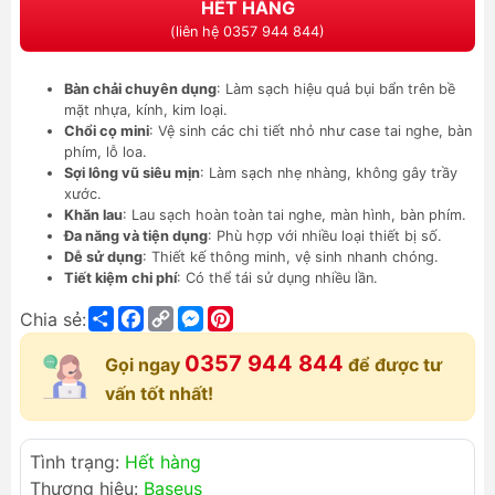
HẾT HÀNG
(liên hệ 0357 944 844)
Bàn chải chuyên dụng
: Làm sạch hiệu quả bụi bẩn trên bề
mặt nhựa, kính, kim loại.
Chổi cọ mini
: Vệ sinh các chi tiết nhỏ như case tai nghe, bàn
phím, lỗ loa.
Sợi lông vũ siêu mịn
: Làm sạch nhẹ nhàng, không gây trầy
xước.
Khăn lau
: Lau sạch hoàn toàn tai nghe, màn hình, bàn phím.
Đa năng và tiện dụng
: Phù hợp với nhiều loại thiết bị số.
Dễ sử dụng
: Thiết kế thông minh, vệ sinh nhanh chóng.
Tiết kiệm chi phí
: Có thể tái sử dụng nhiều lần.
Share
Facebook
Copy
Messenger
Pinterest
Chia sẻ:
Link
0357 944 844
Gọi ngay
để được tư
vấn tốt nhất!
Tình trạng:
Hết hàng
Thương hiệu:
Baseus