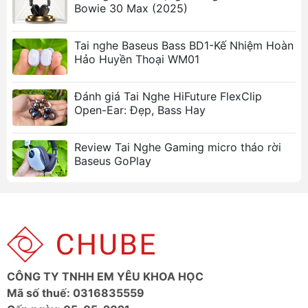
Tiết kiệm chi phí
: Có thể tái sử dụng nhiều lần.
Bowie 30 Max (2025)
Ảnh sản phẩm
Tai nghe Baseus Bass BD1-Kế Nhiệm Hoàn
Hảo Huyền Thoại WM01
Đánh giá Tai Nghe HiFuture FlexClip
Open-Ear: Đẹp, Bass Hay
Review Tai Nghe Gaming micro tháo rời
Baseus GoPlay
CÔNG TY TNHH EM YÊU KHOA HỌC
Mã số thuế: 0316835559