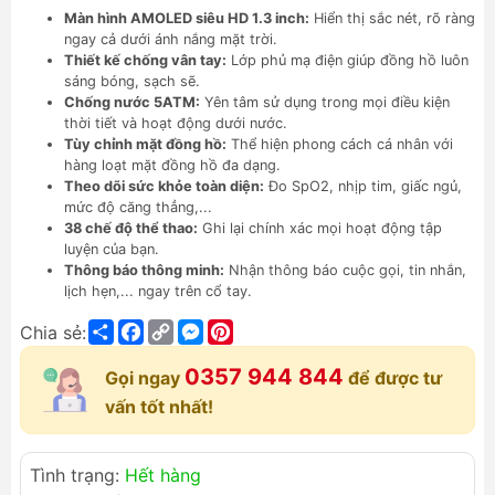
Màn hình AMOLED siêu HD 1.3 inch:
Hiển thị sắc nét, rõ ràng
ngay cả dưới ánh nắng mặt trời.
Thiết kế chống vân tay:
Lớp phủ mạ điện giúp đồng hồ luôn
sáng bóng, sạch sẽ.
Chống nước 5ATM:
Yên tâm sử dụng trong mọi điều kiện
thời tiết và hoạt động dưới nước.
Tùy chỉnh mặt đồng hồ:
Thể hiện phong cách cá nhân với
hàng loạt mặt đồng hồ đa dạng.
Theo dõi sức khỏe toàn diện:
Đo SpO2, nhịp tim, giấc ngủ,
mức độ căng thẳng,...
38 chế độ thể thao:
Ghi lại chính xác mọi hoạt động tập
luyện của bạn.
Thông báo thông minh:
Nhận thông báo cuộc gọi, tin nhắn,
lịch hẹn,... ngay trên cổ tay.
Share
Facebook
Copy
Messenger
Pinterest
Chia sẻ:
Link
0357 944 844
Gọi ngay
để được tư
vấn tốt nhất!
Tình trạng:
Hết hàng