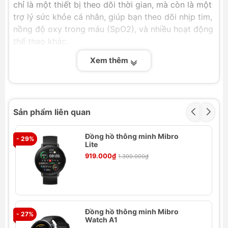
chỉ là một thiết bị theo dõi thời gian, mà còn là một
trợ lý sức khỏe cá nhân, giúp bạn theo dõi nhịp tim,
nồng độ oxy trong máu (SpO2), và nhiều hoạt động
thể thao khác.
Video giới thiệu Đồng hồ thông minh
Xem thêm
Mibro X1
Sản phẩm liên quan
Đồng hồ thông minh Mibro
- 29%
- 
Lite
919.000₫
1.300.000₫
Đồng hồ thông minh Mibro
- 27%
- 
Watch A1