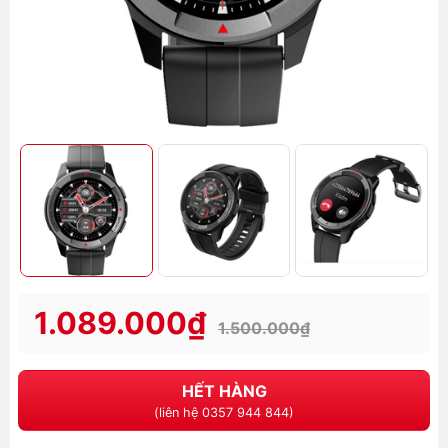
1.089.000₫
1.500.000₫
HẾT HÀNG
(liên hệ 0357 944 844)