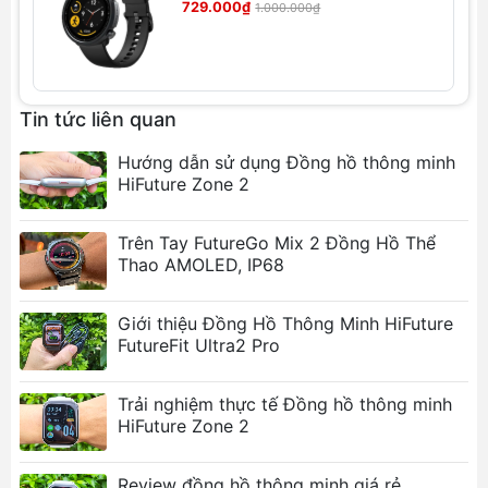
729.000₫
1.000.000₫
Thông số kỹ thuật
Kích thước mặt đồng hồ: Đường kính = 47mm,
Tin tức liên quan
Độ dày = 11.4mm
Hướng dẫn sử dụng Đồng hồ thông minh
Kích thước dây đeo: Rộng = 22mm, Chiều dài
HiFuture Zone 2
= 263mm
Trọng lượng: 52g (Bao gồm dây đeo)
Chất liệu: Kim loại + Nhựa + Gel Silica lỏng
Trên Tay FutureGo Mix 2 Đồng Hồ Thể
Thao AMOLED, IP68
Màn hình: Màn hình AMOLED 1.3 inch (360 x
360 điểm ảnh)
Dung lượng pin: 350mAh
Giới thiệu Đồng Hồ Thông Minh HiFuture
FutureFit Ultra2 Pro
Loại sạc: Sạc từ tính
Phiên bản Bluetooth: Bluetooth V5.0
Cảm biến: Cảm biến gia tốc, Cảm biến nhịp
Trải nghiệm thực tế Đồng hồ thông minh
tim, Cảm biến SpO2
HiFuture Zone 2
Tuổi thọ pin: Chế độ hàng ngày 14 ngày, Chế
độ cơ bản 60 ngày
Review đồng hồ thông minh giá rẻ