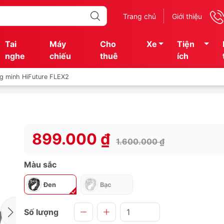
Trang chủ
Giới thiệu
Tai
Máy
Cho
Xe
Tiện
nghe
chiếu
thuê
ích
g minh HiFuture FLEX2
899.000 ₫
1.600.000 ₫
Màu sắc
Đen
Bạc
Số lượng