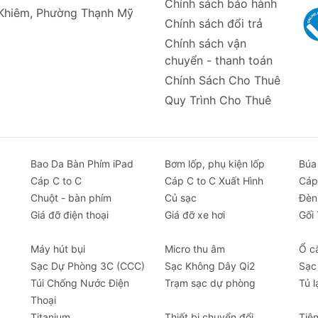
Chính sách bảo hành
 pin giữa chừng.
 Khiêm, Phường Thạnh Mỹ
Chính sách đổi trả
Chính sách vận
bạn nắm bắt tình trạng sức khỏe tim mạch của mình, hỗ trợ
chuyển - thanh toán
Chính Sách Cho Thuê
Quy Trình Cho Thuê
c ngủ của bạn, cung cấp những số liệu phân tích và khuyến
ơi.
Bao Da Bàn Phím iPad
Bơm lốp, phụ kiện lốp
Búa
ày, giúp bạn nắm rõ hoạt động thể chất và đạt được mục t
Cáp C to C
Cáp C to C Xuất Hình
Cáp
Chuột - bàn phím
Củ sạc
Đèn
Giá đỡ điện thoại
Giá đỡ xe hơi
Gối
 đồng hồ còn hỗ trợ nhiều chế độ thể thao khác nhau, giúp b
Máy hút bụi
Micro thu âm
Ổ c
năng động.
Sạc Dự Phòng 3C (CCC)
Sạc Không Dây Qi2
Sạc
Túi Chống Nước Điện
Trạm sạc dự phòng
Tủ l
Thoại
 HiFuture FLEX2 còn hỗ trợ thông báo cuộc gọi, tin nhắn và
Titanium
Thiết bị chuyển đổi
Tiệ