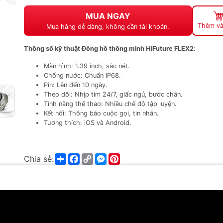
MUA NGAY
Thêm và
Mua hàng dễ dàng, không cần tài khoản.
Thông số kỹ thuật Đồng hồ thông minh HiFuture FLEX2
:
Màn hình: 1.39 inch, sắc nét.
Chống nước: Chuẩn IP68.
Pin: Lên đến 10 ngày.
Theo dõi: Nhịp tim 24/7, giấc ngủ, bước chân.
Tính năng thể thao: Nhiều chế độ tập luyện.
Kết nối: Thông báo cuộc gọi, tin nhắn.
Tương thích: iOS và Android.
Share
Facebook
Copy
Messenger
Pinterest
Chia sẻ:
Link