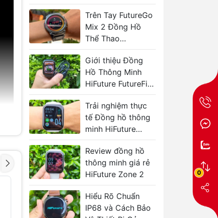
HiFuture Zone 2
Trên Tay FutureGo
Mix 2 Đồng Hồ
Thể Thao
AMOLED, IP68
Giới thiệu Đồng
Hồ Thông Minh
HiFuture FutureFit
Ultra2 Pro
Trải nghiệm thực
tế Đồng hồ thông
minh HiFuture
Zone 2
Review đồng hồ
thông minh giá rẻ
0
HiFuture Zone 2
Đồng Hồ Thông
Đồng Hồ
- 41%
- 39%
Minh HiFuture GO
Minh HiF
Hiểu Rõ Chuẩn
PRO2
EVO2
IP68 và Cách Bảo
1.659.000₫
549.000