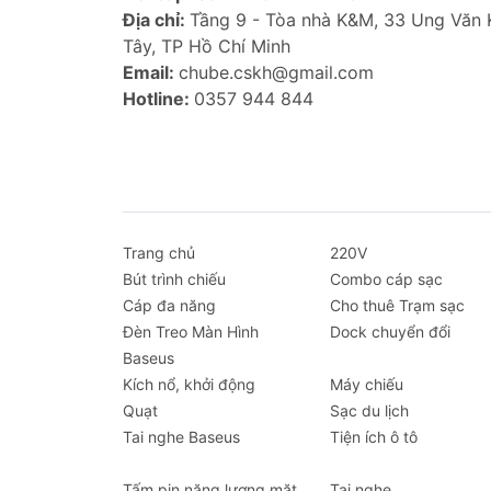
giúp bạn không phải lo lắng về việc hết
Địa chỉ:
Tầng 9 - Tòa nhà K&M, 33 Ung Văn
Tây, TP Hồ Chí Minh
Theo dõi nhịp tim liên tục
Email:
chube.cskh@gmail.com
Tính năng theo dõi nhịp tim 24/7 giúp 
Hotline:
0357 944 844
chăm sóc sức khỏe toàn diện.
Theo dõi giấc ngủ
HiFuture FLEX2 đánh giá chất lượng giấ
nghị để bạn cải thiện chất lượng nghỉ ng
Đếm bước chân chính xác
Trang chủ
220V
Đồng hồ theo dõi số bước chân hàng ng
Bút trình chiếu
Combo cáp sạc
vận động.
Cáp đa năng
Cho thuê Trạm sạc
Đèn Treo Màn Hình
Dock chuyển đổi
Theo dõi hoạt động thể thao
Baseus
Không chỉ ghi lại các chỉ số tập luyện,
Kích nổ, khởi động
Máy chiếu
dễ dàng duy trì lối sống lành mạnh và 
Quạt
Sạc du lịch
Tai nghe Baseus
Tiện ích ô tô
Đa dạng tính năng thông minh khác
Ngoài các tính năng theo dõi sức khỏe,
Tấm pin năng lượng mặt
Tai nghe