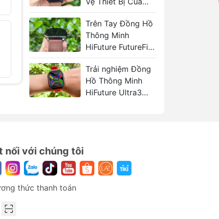
Vệ Thiết Bị Của
2.800.000₫
Bạn
Trên Tay Đồng Hồ
Đồng hồ thông
Đồng hồ
- 32%
- 26%
Thông Minh
minh Mibro Watch
minh Mi
Lite2
HiFuture FutureFit
C2
1.289.000₫
AIX
589.000
i
1.900.000₫
Trải nghiệm Đồng
Hồ Thông Minh
HiFuture Ultra3
Sport
o
t nối với chúng tôi
ơng thức thanh toán
sạc,