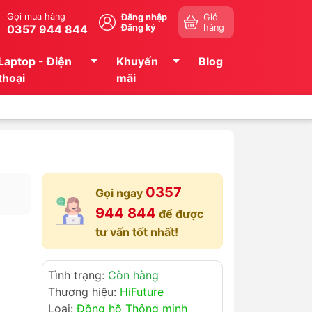
Gọi mua hàng
Đăng nhập
Giỏ
0357 944 844
Đăng ký
hàng
Laptop - Điện
Khuyến
Blog
thoại
mãi
0357
Gọi ngay
944 844
để được
tư vấn tốt nhất!
Tình trạng:
Còn hàng
Thương hiệu:
HiFuture
Loại:
Đồng hồ Thông minh