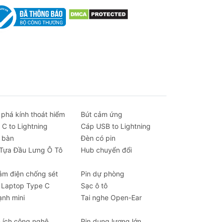
 phá kính thoát hiểm
Bút cảm ứng
iêu
 C to Lightning
Cáp USB to Lightning
 bàn
Đèn có pin
 Tựa Đầu Lưng Ô Tô
Hub chuyển đổi
ạn
ắm điện chống sét
Pin dự phòng
 Laptop Type C
Sạc ô tô
ạnh mini
Tai nghe Open-Ear
n ích công nghệ
Pin dung lượng lớn