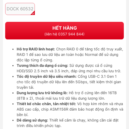
DOCK 60532
HẾT HÀNG
(liên hệ 0357 944 844)
Hỗ trợ RAID linh hoạt:
Chọn RAID 0 để tăng tốc độ truy xuất,
RAID 1 để sao lưu dữ liệu an toàn hoặc Normal để sử dụng
độc lập từng ổ cứng.
Tương thích đa dạng ổ cứng:
Sử dụng được cả ổ cứng
HDD/SSD 2.5 inch và 3.5 inch, đáp ứng mọi nhu cầu lưu trữ.
Tốc độ truyền dữ liệu siêu nhanh:
Cổng USB-C 3.1 Gen 1
cho tốc độ truyền dữ liệu lên đến 5Gbps, tiết kiệm thời gian
truyền tải.
Dung lượng lưu trữ khổng lồ:
Hỗ trợ ổ cứng lên đến 16TB
(8TB x 2), thoải mái lưu trữ dữ liệu dung lượng lớn.
Thiết kế chắc chắn, tản nhiệt tốt:
Vỏ hợp kim nhôm và nhựa
ABS cao cấp, chip ASM1156R đảm bảo hoạt động ổn định và
bền bỉ.
Dễ dàng sử dụng:
Thiết kế cắm là chạy, không cần cài đặt
trình điều khiển phức tạp.