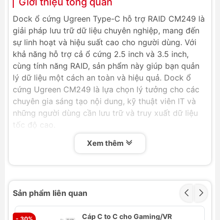
Giới thiệu tổng quan
Dock ổ cứng Ugreen Type-C hỗ trợ RAID CM249 là
giải pháp lưu trữ dữ liệu chuyên nghiệp, mang đến
sự linh hoạt và hiệu suất cao cho người dùng. Với
khả năng hỗ trợ cả ổ cứng 2.5 inch và 3.5 inch,
cùng tính năng RAID, sản phẩm này giúp bạn quản
lý dữ liệu một cách an toàn và hiệu quả. Dock ổ
cứng Ugreen CM249 là lựa chọn lý tưởng cho các
chuyên gia sáng tạo nội dung, kỹ thuật viên IT và
những người dùng cần lưu trữ và truy xuất dữ liệu
tốc độ cao.
Thông số kỹ thuật
Xem thêm
Tên sản phẩm:
Dock ổ cứng Ugreen Type-C
hỗ trợ Raid CM249
Chuẩn ổ cứng:
2.5 inch & 3.5 inch SATA
Sản phẩm liên quan
HDD/SSD
Cổng kết nối:
USB-C 3.1 Gen 1
Cáp C to C cho Gaming/VR
- 30%
Tốc độ truyền dữ liệu:
Tối đa 5Gbps
- 