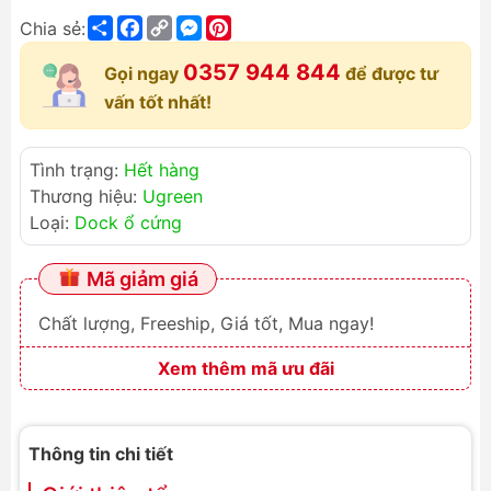
Share
Facebook
Copy
Messenger
Pinterest
Chia sẻ:
Link
0357 944 844
Gọi ngay
để được tư
vấn tốt nhất!
Tình trạng:
Hết hàng
Thương hiệu:
Ugreen
Loại:
Dock ổ cứng
Mã giảm giá
Chất lượng, Freeship, Giá tốt, Mua ngay!
Xem thêm mã ưu đãi
Thông tin chi tiết