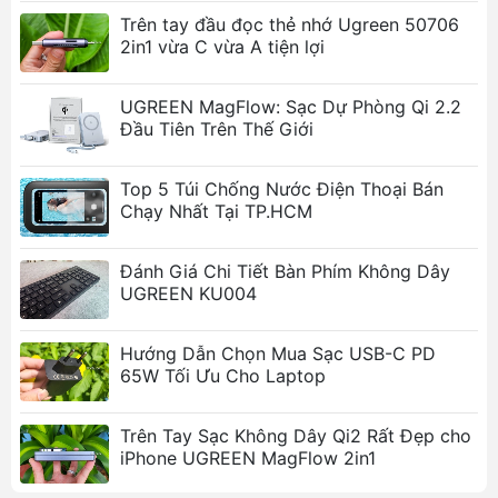
Tốc độ truyền dữ liệu siêu nhanh:
Cổng USB-
Trên tay đầu đọc thẻ nhớ Ugreen 50706
C 3.1 Gen 1 cho tốc độ truyền dữ liệu lên đến
2in1 vừa C vừa A tiện lợi
5Gbps, tiết kiệm thời gian truyền tải.
Dung lượng lưu trữ khổng lồ:
Hỗ trợ ổ cứng
UGREEN MagFlow: Sạc Dự Phòng Qi 2.2
lên đến 16TB (8TB x 2), thoải mái lưu trữ dữ
Đầu Tiên Trên Thế Giới
liệu dung lượng lớn.
Thiết kế chắc chắn, tản nhiệt tốt:
Vỏ hợp kim
Top 5 Túi Chống Nước Điện Thoại Bán
nhôm và nhựa ABS cao cấp, chip ASM1156R
Chạy Nhất Tại TP.HCM
đảm bảo hoạt động ổn định và bền bỉ.
Dễ dàng sử dụng:
Thiết kế cắm là chạy, không
Đánh Giá Chi Tiết Bàn Phím Không Dây
cần cài đặt trình điều khiển phức tạp.
UGREEN KU004
Ảnh sản phẩm
Hướng Dẫn Chọn Mua Sạc USB-C PD
65W Tối Ưu Cho Laptop
Trên Tay Sạc Không Dây Qi2 Rất Đẹp cho
iPhone UGREEN MagFlow 2in1