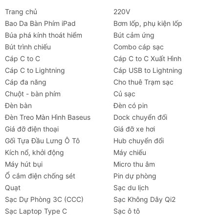
Trang chủ
220V
Bao Da Bàn Phím iPad
Bơm lốp, phụ kiện lốp
Búa phá kính thoát hiểm
Bút cảm ứng
Bút trình chiếu
Combo cáp sạc
Cáp C to C
Cáp C to C Xuất Hình
Cáp C to Lightning
Cáp USB to Lightning
Cáp đa năng
Cho thuê Trạm sạc
Chuột - bàn phím
Củ sạc
Đèn bàn
Đèn có pin
Đèn Treo Màn Hình Baseus
Dock chuyển đổi
Giá đỡ điện thoại
Giá đỡ xe hơi
Gối Tựa Đầu Lưng Ô Tô
Hub chuyển đổi
Kích nổ, khởi động
Máy chiếu
Máy hút bụi
Micro thu âm
Ổ cắm điện chống sét
Pin dự phòng
Quạt
Sạc du lịch
Sạc Dự Phòng 3C (CCC)
Sạc Không Dây Qi2
Sạc Laptop Type C
Sạc ô tô