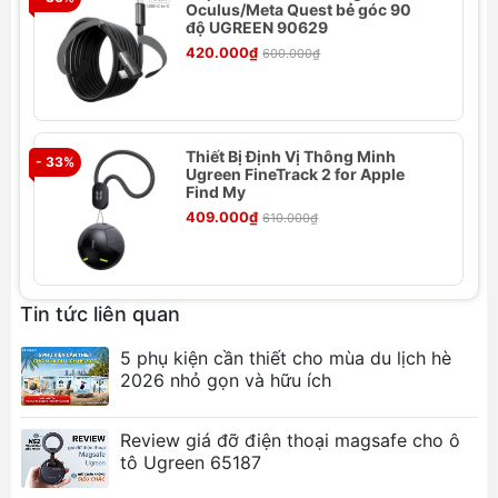
Oculus/Meta Quest bẻ góc 90
Dung lượng hỗ trợ:
Lên đến 16TB (8TB x 2)
độ UGREEN 90629
Chế độ RAID:
RAID 0 (tăng tốc độ), RAID 1
420.000₫
600.000₫
(sao lưu), Normal (độc lập)
Chip xử lý:
ASM1156R
Nguồn điện:
DC 12V/3A
Thiết Bị Định Vị Thông Minh
Màu sắc:
Xám
- 33%
- 
Ugreen FineTrack 2 for Apple
Chất liệu:
Hợp kim nhôm & Nhựa ABS
Find My
Hệ điều hành tương thích:
Windows, macOS,
409.000₫
610.000₫
Linux
Tính năng nổi bật
Tin tức liên quan
Hỗ trợ RAID linh hoạt:
Chọn RAID 0 để tăng
tốc độ truy xuất, RAID 1 để sao lưu dữ liệu an
5 phụ kiện cần thiết cho mùa du lịch hè
toàn hoặc Normal để sử dụng độc lập từng ổ
2026 nhỏ gọn và hữu ích
cứng.
Tương thích đa dạng ổ cứng:
Sử dụng được
Review giá đỡ điện thoại magsafe cho ô
cả ổ cứng HDD/SSD 2.5 inch và 3.5 inch, đáp
tô Ugreen 65187
ứng mọi nhu cầu lưu trữ.