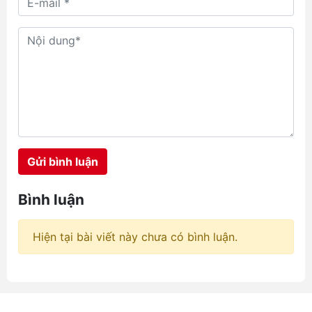
w
so sánh quạt đeo hông Jisulife và
ủ
Aecooly với ba đại diện tiêu biểu
đang làm mưa làm gió tại hệ
thống chube.vn là Aecooly Click
01 NK01, JisuLife Life5 và
Aecooly Flow. Mỗi sản phẩm
mang một triết lý thiết kế riêng,
hướng đến những nhóm nhu cầu
hoàn toàn khác nhau từ học
đường, văn phòng cho đến các
công trình ngoài trời đầy nắng
Gửi bình luận
gió.
Bình luận
Hiện tại bài viết này chưa có bình luận.