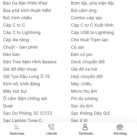
Bao Da Bàn Phím iPad
Bơm lốp, phụ kiện lốp
Búa phá kính thoát hiểm
Bút cảm ứng
Bút trình chiếu
Combo cáp sạc
Cáp C to C
Cáp C to C Xuất Hình
Cáp C to Lightning
Cáp USB to Lightning
Cáp đa năng
Cho thuê Trạm sạc
Chuột - bàn phím
Củ sạc
Đèn bàn
Đèn có pin
Đèn Treo Màn Hình Baseus
Dock chuyển đổi
Giá đỡ điện thoại
Giá đỡ xe hơi
Gối Tựa Đầu Lưng Ô Tô
Hub chuyển đổi
Kích nổ, khởi động
Máy chiếu
Máy hút bụi
Micro thu âm
Tai nghe
Máy chiếu
Cho thuê
Xe
Tiện íc
Ổ cắm điện chống sét
Pin dự phòng
Quạt
Sạc du lịch
Sạc Dự Phòng 3C (CCC)
Sạc Không Dây Qi2
Sạc Laptop Type C
Sạc ô tô
Tai nghe Baseus
Tiện ích ô tô
Danh mục
Liên hệ
Tài khoản
Giỏ hàng
Túi Chống Nước Điện Thoại
Trạm sạc dự phòng