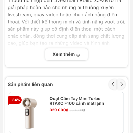
Tripod tích hợp đèn Livestream Rtako ZJ-ZBT01 là
giải pháp hoàn hảo cho những ai thường xuyên
livestream, quay video hoặc chụp ảnh bằng điện
thoại. Với thiết kế thông minh và tính năng vượt trội,
sản phẩm này giúp cố định điện thoại một cách
chắc chắn, đồng thời cung cấp ánh sáng chất lượng
cao, giúp bạn tạo ra những video và hình ảnh
chuyên nghiệp.
Xem thêm
Tính năng nổi bật của Tripod tích hợp
đèn Livestream Rtako ZJ-ZBT01
Đèn LED Tích Hợp
Sản phẩm liên quan
Sản phẩm được trang bị đèn LED với 3 chế độ
ánh sáng (ấm, lạnh, trung tính) và 10 cấp độ
Quạt Cầm Tay Mini Turbo
- 34%
điều chỉnh độ sáng. Điều này cho phép bạn dễ
- 
RTAKO F100 cánh mát lạnh
dàng tùy chỉnh ánh sáng theo nhu cầu và
329.000₫
500.000₫
không gian, đảm bảo ánh sáng luôn đạt yêu
cầu cho các video và hình ảnh.