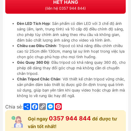
HẾT HÀNG
(liên hệ 0357 944 844)
Đèn LED Tích Hợp
: Sản phẩm có đèn LED với 3 chế độ ánh
sáng (ấm, lạnh, trung tính) và 10 cấp độ điều chỉnh độ sáng,
cho phép tùy chỉnh ánh sáng theo nhu cầu và không gian,
đảm bảo chất lượng ánh sáng cho video và hình ảnh.
Chiều cao Điều Chỉnh
: Tripod có khả năng điều chỉnh chiều
cao từ 25cm đến 130cm, mang lại sự linh hoạt trong việc lựa
chọn góc chụp phù hợp cho mọi tình huống.
Góc Quay 360 Độ
: Đầu tripod có khả năng quay 360 độ, cho
phép dễ dàng thay đổi góc chụp mà không cần di chuyển
chân tripod.
Chân Tripod Chắc Chắn
: Với thiết kế chân tripod vững chắc,
sản phẩm đảm bảo thiết bị được giữ ổn định trong quá trình
sử dụng, giúp bạn yên tâm khi quay video hoặc chụp ảnh mà
không lo về rung lắc hay đổ ngã.
Share
Facebook
Copy
Messenger
Pinterest
Chia sẻ:
Link
0357 944 844
Gọi ngay
để được tư
vấn tốt nhất!