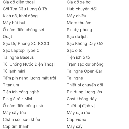
Giá đỡ điện thoại
Giá đỡ xe hơi
Gối Tựa Đầu Lưng Ô Tô
Hub chuyển đổi
Kích nổ, khởi động
Máy chiếu
Máy hút bụi
Micro thu âm
Ổ cắm điện chống sét
Pin dự phòng
Quạt
Sạc du lịch
Sạc Dự Phòng 3C (CCC)
Sạc Không Dây Qi2
Sạc Laptop Type C
Sạc ô tô
Tai nghe Baseus
Tiện ích ô tô
Túi Chống Nước Điện Thoại
Trạm sạc dự phòng
Tủ lạnh mini
Tai nghe Open-Ear
Tấm pin năng lượng mặt trời
Tai nghe
Titanium
Thiết bị chuyển đổi
Tiện ích công nghệ
Pin dung lượng lớn
Pin giá rẻ - Mini
Cast không dây
Ổ cắm điện cổng usb
Thiết bị định vị
Máy sấy tóc
Máy cạo râu
Chăm sóc sức khỏe
Cáp video
Tai nghe
Máy chiếu
Cho thuê
Xe
Tiện íc
Cáp âm thanh
Máy sấy