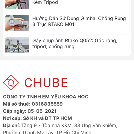
Kèm Tripod
Lưu ý
Sản phẩm chưa bao gồm chân đế, sản phẩm
Hướng Dẫn Sử Dụng Gimbal Chống Rung
tại thị trường VN có một số tinh chỉnh phù hợp
3 Trục RTAKO M01
hơn so với hình minh họa.
Gậy chụp ảnh Rtako Q052: Góc rộng,
tripod, chống rung
CÔNG TY TNHH EM YÊU KHOA HỌC
Mã số thuế: 0316835559
Cấp ngày: 05-05-2021
Nơi cấp: Sở KH và ĐT TP HCM
Địa chỉ:
Tầng 9 - Tòa nhà K&M, 33 Ung Văn Khiêm,
Phường Thạnh Mỹ Tây, TP Hồ Chí Minh