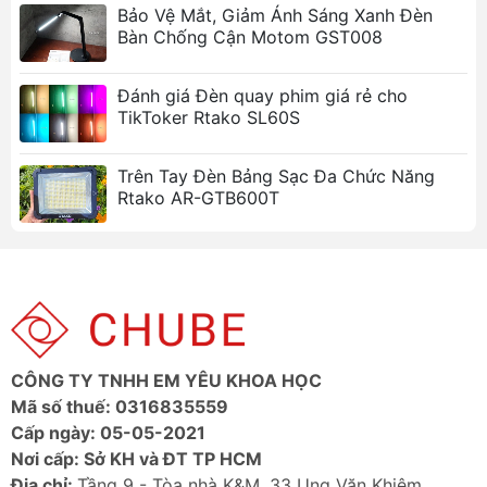
Bảo Vệ Mắt, Giảm Ánh Sáng Xanh Đèn
Bàn Chống Cận Motom GST008
Đánh giá Đèn quay phim giá rẻ cho
TikToker Rtako SL60S
Trên Tay Đèn Bảng Sạc Đa Chức Năng
Rtako AR-GTB600T
CÔNG TY TNHH EM YÊU KHOA HỌC
Mã số thuế: 0316835559
Cấp ngày: 05-05-2021
Nơi cấp: Sở KH và ĐT TP HCM
Địa chỉ:
Tầng 9 - Tòa nhà K&M, 33 Ung Văn Khiêm,