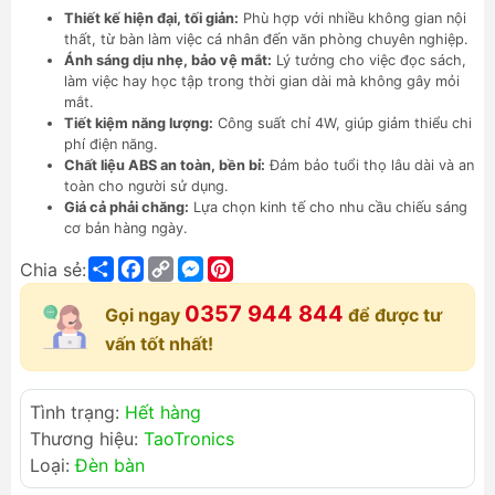
Thiết kế hiện đại, tối giản:
Phù hợp với nhiều không gian nội
thất, từ bàn làm việc cá nhân đến văn phòng chuyên nghiệp.
Ánh sáng dịu nhẹ, bảo vệ mắt:
Lý tưởng cho việc đọc sách,
làm việc hay học tập trong thời gian dài mà không gây mỏi
mắt.
Tiết kiệm năng lượng:
Công suất chỉ 4W, giúp giảm thiểu chi
phí điện năng.
Chất liệu ABS an toàn, bền bỉ:
Đảm bảo tuổi thọ lâu dài và an
toàn cho người sử dụng.
Giá cả phải chăng:
Lựa chọn kinh tế cho nhu cầu chiếu sáng
cơ bản hàng ngày.
Share
Facebook
Copy
Messenger
Pinterest
Chia sẻ:
Link
0357 944 844
Gọi ngay
để được tư
vấn tốt nhất!
Tình trạng:
Hết hàng
Thương hiệu:
TaoTronics
Loại:
Đèn bàn