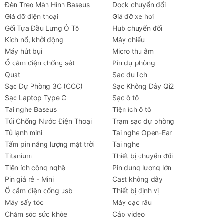
Đèn Treo Màn Hình Baseus
Dock chuyển đổi
Giá đỡ điện thoại
Giá đỡ xe hơi
Gối Tựa Đầu Lưng Ô Tô
Hub chuyển đổi
Kích nổ, khởi động
Máy chiếu
Máy hút bụi
Micro thu âm
Ổ cắm điện chống sét
Pin dự phòng
Quạt
Sạc du lịch
Sạc Dự Phòng 3C (CCC)
Sạc Không Dây Qi2
Sạc Laptop Type C
Sạc ô tô
Tai nghe Baseus
Tiện ích ô tô
Túi Chống Nước Điện Thoại
Trạm sạc dự phòng
Tủ lạnh mini
Tai nghe Open-Ear
Tấm pin năng lượng mặt trời
Tai nghe
Titanium
Thiết bị chuyển đổi
Tiện ích công nghệ
Pin dung lượng lớn
Pin giá rẻ - Mini
Cast không dây
Ổ cắm điện cổng usb
Thiết bị định vị
Máy sấy tóc
Máy cạo râu
Tai nghe
Máy chiếu
Cho thuê
Xe
Tiện íc
Chăm sóc sức khỏe
Cáp video