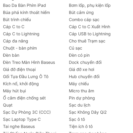
Bao Da Bàn Phím iPad
Bơm lốp, phụ kiện lốp
Búa phá kính thoát hiểm
Bút cảm ứng
Bút trình chiếu
Combo cáp sạc
Cáp C to C
Cáp C to C Xuất Hình
Cáp C to Lightning
Cáp USB to Lightning
Cáp đa năng
Cho thuê Trạm sạc
Chuột - bàn phím
Củ sạc
Đèn bàn
Đèn có pin
Đèn Treo Màn Hình Baseus
Dock chuyển đổi
Giá đỡ điện thoại
Giá đỡ xe hơi
Gối Tựa Đầu Lưng Ô Tô
Hub chuyển đổi
Kích nổ, khởi động
Máy chiếu
Máy hút bụi
Micro thu âm
Ổ cắm điện chống sét
Pin dự phòng
Quạt
Sạc du lịch
Sạc Dự Phòng 3C (CCC)
Sạc Không Dây Qi2
Sạc Laptop Type C
Sạc ô tô
Tai nghe Baseus
Tiện ích ô tô