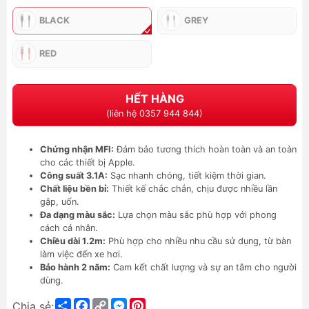
BLACK
GREY
RED
HẾT HÀNG
(liên hệ 0357 944 844)
Chứng nhận MFI:
Đảm bảo tương thích hoàn toàn và an toàn
cho các thiết bị Apple.
Công suất 3.1A:
Sạc nhanh chóng, tiết kiệm thời gian.
Chất liệu bền bỉ:
Thiết kế chắc chắn, chịu được nhiều lần
gập, uốn.
Đa dạng màu sắc:
Lựa chọn màu sắc phù hợp với phong
cách cá nhân.
Chiều dài 1.2m:
Phù hợp cho nhiều nhu cầu sử dụng, từ bàn
làm việc đến xe hơi.
Bảo hành 2 năm:
Cam kết chất lượng và sự an tâm cho người
dùng.
Share
Facebook
Copy
Messenger
Pinterest
Chia sẻ: