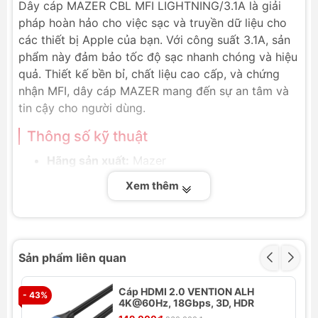
Dây cáp MAZER CBL MFI LIGHTNING/3.1A là giải
pháp hoàn hảo cho việc sạc và truyền dữ liệu cho
các thiết bị Apple của bạn. Với công suất 3.1A, sản
phẩm này đảm bảo tốc độ sạc nhanh chóng và hiệu
quả. Thiết kế bền bỉ, chất liệu cao cấp, và chứng
nhận MFI, dây cáp MAZER mang đến sự an tâm và
tin cậy cho người dùng.
Thông số kỹ thuật
Hãng sản xuất:
Mazer
Tên sản phẩm:
Dây cáp MAZER CBL MFI
Xem thêm
LIGHTNING/3.1A
Công suất:
3.1A
Input:
USB
Output:
Lightning
Sản phẩm liên quan
Màu sắc:
Đen, Xám, Đỏ
Chiều dài:
1.2m
Cáp HDMI 2.0 VENTION ALH
- 43%
Bảo hành:
2 năm
- 
4K@60Hz, 18Gbps, 3D, HDR