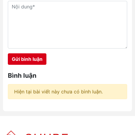
Aecooly với ba đại diện tiêu biểu
đang làm mưa làm gió tại hệ
thống chube.vn là Aecooly Click
01 NK01, JisuLife Life5 và
Aecooly Flow. Mỗi sản phẩm
mang một triết lý thiết kế riêng,
hướng đến những nhóm nhu cầu
hoàn toàn khác nhau từ học
đường, văn phòng cho đến các
công trình ngoài trời đầy nắng
Gửi bình luận
gió.
Bình luận
Hiện tại bài viết này chưa có bình luận.