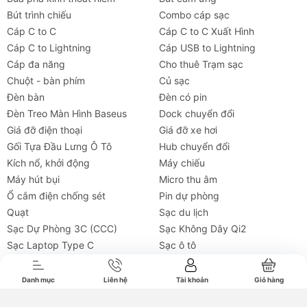
Bút trình chiếu
Combo cáp sạc
Cáp C to C
Cáp C to C Xuất Hình
Cáp C to Lightning
Cáp USB to Lightning
Cáp đa năng
Cho thuê Trạm sạc
Chuột - bàn phím
Củ sạc
Đèn bàn
Đèn có pin
Đèn Treo Màn Hình Baseus
Dock chuyển đổi
Giá đỡ điện thoại
Giá đỡ xe hơi
Gối Tựa Đầu Lưng Ô Tô
Hub chuyển đổi
Kích nổ, khởi động
Máy chiếu
Máy hút bụi
Micro thu âm
Ổ cắm điện chống sét
Pin dự phòng
Tai nghe
Máy chiếu
Cho thuê
Xe
Tiện íc
Quạt
Sạc du lịch
Sạc Dự Phòng 3C (CCC)
Sạc Không Dây Qi2
Sạc Laptop Type C
Sạc ô tô
Tai nghe Baseus
Tiện ích ô tô
Túi Chống Nước Điện Thoại
Trạm sạc dự phòng
Danh mục
Liên hệ
Tài khoản
Giỏ hàng
Tủ lạnh mini
Tai nghe Open-Ear