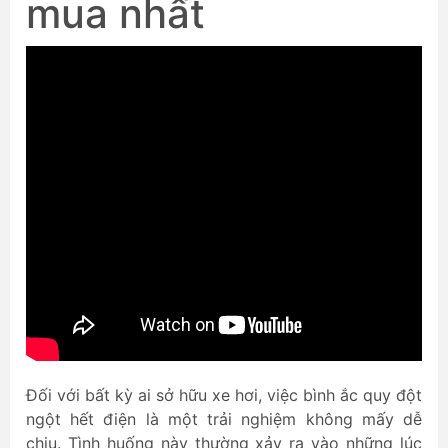
mua nhất
Đối với bất kỳ ai sở hữu xe hơi, việc bình ắc quy đột
ngột hết điện là một trải nghiệm không mấy dễ
chịu. Tình huống này thường xảy ra vào những lúc