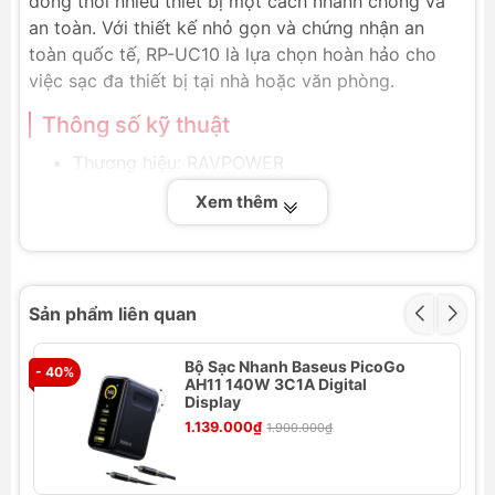
đồng thời nhiều thiết bị một cách nhanh chóng và
an toàn. Với thiết kế nhỏ gọn và chứng nhận an
toàn quốc tế, RP-UC10 là lựa chọn hoàn hảo cho
việc sạc đa thiết bị tại nhà hoặc văn phòng.
Thông số kỹ thuật
Thương hiệu: RAVPOWER
Model: RP-UC10
Xem thêm
Kích thước: 10 x 7.0 x 2.9 cm
Trọng lượng: 190g
Cổng ra: 6 cổng USB DC 5V/2.4A Max (mỗi
cổng), công nghệ iSmart 2.0
Sản phẩm liên quan
Nguồn vào: 100-240V/50-60Hz
Chứng nhận: CE, FCC, RoHS
Bộ Sạc Nhanh Baseus PicoGo
- 40%
- 
AH11 140W 3C1A Digital
Tính năng nổi bật
Display
6 cổng USB sạc nhanh:
1.139.000₫
Sạc đồng thời 6 thiết
1.900.000₫
bị với tốc độ lên đến 2.4A mỗi cổng.
Công nghệ sạc thông minh iSmart 2.0:
Tự