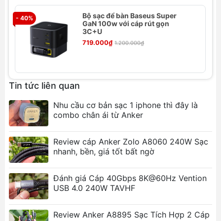
động nhận diện và cung cấp dòng điện phù
Bộ sạc để bàn Baseus Super
hợp, tối ưu hóa tốc độ sạc.
- 40%
- 
GaN 100w với cáp rút gọn
Thiết kế nhỏ gọn, tiện lợi:
Dễ dàng mang theo
3C+U
và sử dụng ở nhiều nơi.
719.000₫
1.200.000₫
Tương thích toàn cầu:
Nguồn điện đầu vào
100-240V, phù hợp với nhiều quốc gia.
Chứng nhận an toàn CE, FCC, RoHS:
Đảm bảo
Tin tức liên quan
chất lượng và an toàn cho người sử dụng.
Công suất 60W:
Sạc nhanh và hiệu quả cho
Nhu cầu cơ bản sạc 1 iphone thì đây là
nhiều loại thiết bị.
combo chân ái từ Anker
Bảo vệ quá dòng, quá áp, ngắn mạch:
An toàn
tuyệt đối cho thiết bị của bạn.
Review cáp Anker Zolo A8060 240W Sạc
nhanh, bền, giá tốt bất ngờ
Ảnh sản phẩm
Đánh giá Cáp 40Gbps 8K@60Hz Vention
USB 4.0 240W TAVHF
Review Anker A8895 Sạc Tích Hợp 2 Cáp