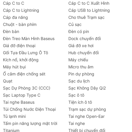
Cáp C to C
Cáp C to C Xuất Hình
Cáp C to Lightning
Cáp USB to Lightning
Cáp đa năng
Cho thuê Trạm sạc
Chuột - bàn phím
Củ sạc
Đèn bàn
Đèn có pin
Đèn Treo Màn Hình Baseus
Dock chuyển đổi
Giá đỡ điện thoại
Giá đỡ xe hơi
Gối Tựa Đầu Lưng Ô Tô
Hub chuyển đổi
Kích nổ, khởi động
Máy chiếu
Máy hút bụi
Micro thu âm
Ổ cắm điện chống sét
Pin dự phòng
Quạt
Sạc du lịch
Sạc Dự Phòng 3C (CCC)
Sạc Không Dây Qi2
Sạc Laptop Type C
Sạc ô tô
Tai nghe Baseus
Tiện ích ô tô
Túi Chống Nước Điện Thoại
Trạm sạc dự phòng
Tủ lạnh mini
Tai nghe Open-Ear
Tấm pin năng lượng mặt trời
Tai nghe
Titanium
Thiết bị chuyển đổi