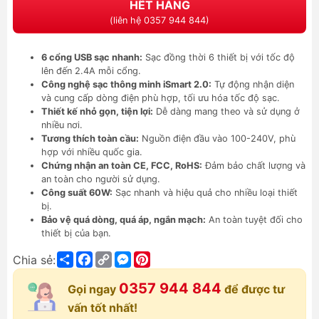
HẾT HÀNG
(liên hệ 0357 944 844)
6 cổng USB sạc nhanh:
Sạc đồng thời 6 thiết bị với tốc độ
lên đến 2.4A mỗi cổng.
Công nghệ sạc thông minh iSmart 2.0:
Tự động nhận diện
và cung cấp dòng điện phù hợp, tối ưu hóa tốc độ sạc.
Thiết kế nhỏ gọn, tiện lợi:
Dễ dàng mang theo và sử dụng ở
nhiều nơi.
Tương thích toàn cầu:
Nguồn điện đầu vào 100-240V, phù
hợp với nhiều quốc gia.
Chứng nhận an toàn CE, FCC, RoHS:
Đảm bảo chất lượng và
an toàn cho người sử dụng.
Công suất 60W:
Sạc nhanh và hiệu quả cho nhiều loại thiết
bị.
Bảo vệ quá dòng, quá áp, ngắn mạch:
An toàn tuyệt đối cho
thiết bị của bạn.
Share
Facebook
Copy
Messenger
Pinterest
Chia sẻ:
Link
0357 944 844
Gọi ngay
để được tư
vấn tốt nhất!