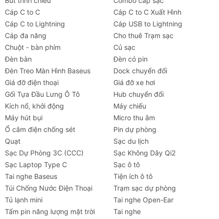
Bút trình chiếu
Combo cáp sạc
Cáp C to C
Cáp C to C Xuất Hình
Cáp C to Lightning
Cáp USB to Lightning
Cáp đa năng
Cho thuê Trạm sạc
Chuột - bàn phím
Củ sạc
Đèn bàn
Đèn có pin
Đèn Treo Màn Hình Baseus
Dock chuyển đổi
Giá đỡ điện thoại
Giá đỡ xe hơi
Gối Tựa Đầu Lưng Ô Tô
Hub chuyển đổi
Kích nổ, khởi động
Máy chiếu
Máy hút bụi
Micro thu âm
Ổ cắm điện chống sét
Pin dự phòng
Quạt
Sạc du lịch
Sạc Dự Phòng 3C (CCC)
Sạc Không Dây Qi2
Sạc Laptop Type C
Sạc ô tô
Tai nghe Baseus
Tiện ích ô tô
Túi Chống Nước Điện Thoại
Trạm sạc dự phòng
Tủ lạnh mini
Tai nghe Open-Ear
Tấm pin năng lượng mặt trời
Tai nghe