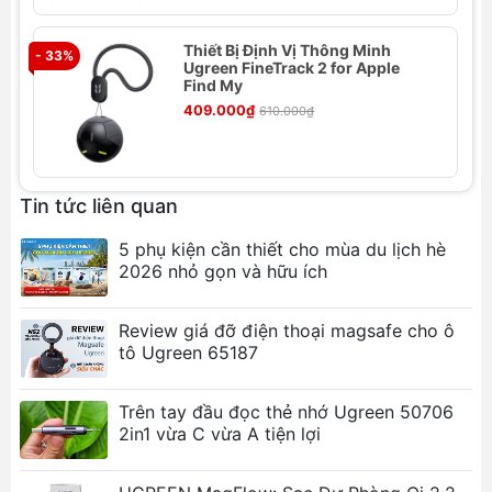
các thiết bị sử dụng cổng USB-A.
Hỗ trợ nhiều chuẩn sạc nhanh:
Tương thích
Thiết Bị Định Vị Thông Minh
với PD 3.0/2.0, AFC, FCP và BC 1.2, đảm bảo
- 33%
- 
Ugreen FineTrack 2 for Apple
tốc độ sạc tối ưu cho nhiều thiết bị.
Find My
Thiết kế nhỏ gọn:
Thuận tiện mang theo khi di
409.000₫
610.000₫
chuyển.
An toàn và đáng tin cậy:
Bảo vệ thiết bị của
bạn khỏi quá dòng, quá áp và quá nhiệt.
Tin tức liên quan
Ảnh sản phẩm
5 phụ kiện cần thiết cho mùa du lịch hè
2026 nhỏ gọn và hữu ích
Review giá đỡ điện thoại magsafe cho ô
tô Ugreen 65187
Trên tay đầu đọc thẻ nhớ Ugreen 50706
2in1 vừa C vừa A tiện lợi