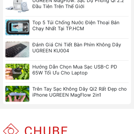
UGREEN MagFlow: Sạc Dự Phòng Qi 2.2
Đầu Tiên Trên Thế Giới
Top 5 Túi Chống Nước Điện Thoại Bán
Chạy Nhất Tại TP.HCM
Đánh Giá Chi Tiết Bàn Phím Không Dây
UGREEN KU004
Hướng Dẫn Chọn Mua Sạc USB-C PD
65W Tối Ưu Cho Laptop
Trên Tay Sạc Không Dây Qi2 Rất Đẹp cho
iPhone UGREEN MagFlow 2in1