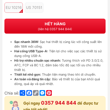
EU 10216
US 70151
HẾT HÀNG
(liên hệ 0357 944 844)
Sạc nhanh 36W:
Sạc hai thiết bị cùng lúc với công suất lên
đến 18W mỗi cổng.
Hai cổng USB Type-A:
Tiện lợi cho việc sạc các thiết bị sử
dụng cổng USB-A.
Hỗ trợ nhiều chuẩn sạc nhanh:
Tương thích với PD 3.0/2.0,
AFC, FCP và BC 1.2, đảm bảo tốc độ sạc tối ưu cho nhiều
thiết bị.
Thiết kế nhỏ gọn:
Thuận tiện mang theo khi di chuyển.
An toàn và đáng tin cậy:
Bảo vệ thiết bị của bạn khỏi quá
dòng, quá áp và quá nhiệt.
Share
Facebook
Copy
Messenger
Pinterest
Chia sẻ:
Link
0357 944 844
Gọi ngay
để được tư
vấn tốt nhất!