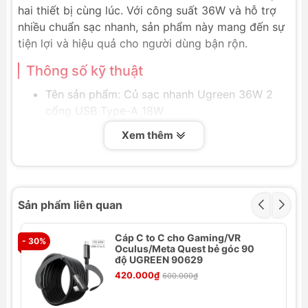
hai thiết bị cùng lúc. Với công suất 36W và hỗ trợ
nhiều chuẩn sạc nhanh, sản phẩm này mang đến sự
tiện lợi và hiệu quả cho người dùng bận rộn.
Thông số kỹ thuật
Tên sản phẩm: Củ sạc nhanh Ugreen 36W 2
cổng USB Type-A 18W
Đầu vào: 100-240V ~ 50/60Hz 1.2A Max
Xem thêm
Đầu ra: (5V/3A, 9V/2A, 12V/1.5A)*2
Hỗ trợ sạc nhanh PD 3.0/ 2.0, AFC, FCP và BC
1.2
Tổng công suất: 36W
Sản phẩm liên quan
Kích thước: 70*63*29 mm
Tính năng nổi bật
Cáp C to C cho Gaming/VR
- 30%
- 
Oculus/Meta Quest bẻ góc 90
Sạc nhanh 36W:
độ UGREEN 90629
Sạc hai thiết bị cùng lúc với
công suất lên đến 18W mỗi cổng.
420.000₫
600.000₫
Hai cổng USB Type-A:
Tiện lợi cho việc sạc