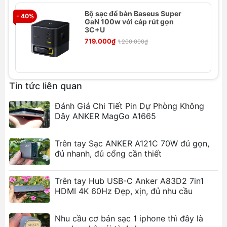
đến điện thoại, trong một thiết kế siêu nhỏ gọn và
Bộ sạc để bàn Baseus Super
an toàn tuyệt đối.
- 40%
- 
GaN 100w với cáp rút gọn
3C+U
Tính năng nổi bật của Củ sạc ANKER
719.000₫
1.200.000₫
737 GaNPrime 120W A2148
Công nghệ GaNPrime™ Đột Phá:
Tích hợp
công nghệ Gallium Nitride (GaN) tiên tiến nhất
Tin tức liên quan
từ ANKER,
Củ sạc ANKER 737 GaNPrime
120W A2148
mang lại hiệu suất sạc vượt trội,
Đánh Giá Chi Tiết Pin Dự Phòng Không
kích thước nhỏ gọn hơn đến 39% so với củ sạc
Dây ANKER MagGo A1665
truyền thống, đồng thời giảm đáng kể nhiệt
lượng tỏa ra, đảm bảo an toàn và tăng tuổi
Trên tay Sạc ANKER A121C 70W đủ gọn,
thọ cho thiết bị.
đủ nhanh, đủ cổng cần thiết
Sức Mạnh 120W Vượt Trội:
Với tổng công
suất lên đến 120W, củ sạc này có khả năng
Trên tay Hub USB-C Anker A83D2 7in1
cung cấp năng lượng mạnh mẽ cho nhiều thiết
HDMI 4K 60Hz Đẹp, xịn, đủ nhu cầu
bị cùng lúc. Một cổng USB-C có thể đạt công
suất tối đa 100W, đủ sức sạc nhanh cho các
Nhu cầu cơ bản sạc 1 iphone thì đây là
dòng laptop hiệu năng cao như MacBook Pro.