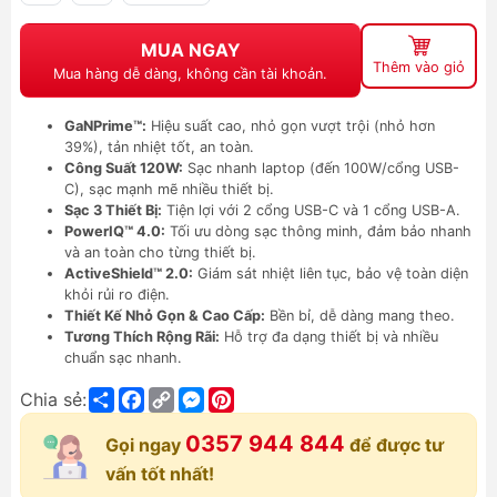
MUA NGAY
Thêm vào giỏ
Mua hàng dễ dàng, không cần tài khoản.
GaNPrime™:
Hiệu suất cao, nhỏ gọn vượt trội (nhỏ hơn
39%), tản nhiệt tốt, an toàn.
Công Suất 120W:
Sạc nhanh laptop (đến 100W/cổng USB-
C), sạc mạnh mẽ nhiều thiết bị.
Sạc 3 Thiết Bị:
Tiện lợi với 2 cổng USB-C và 1 cổng USB-A.
PowerIQ™ 4.0:
Tối ưu dòng sạc thông minh, đảm bảo nhanh
và an toàn cho từng thiết bị.
ActiveShield™ 2.0:
Giám sát nhiệt liên tục, bảo vệ toàn diện
khỏi rủi ro điện.
Thiết Kế Nhỏ Gọn & Cao Cấp:
Bền bỉ, dễ dàng mang theo.
Tương Thích Rộng Rãi:
Hỗ trợ đa dạng thiết bị và nhiều
chuẩn sạc nhanh.
Share
Facebook
Copy
Messenger
Pinterest
Chia sẻ:
Link
0357 944 844
Gọi ngay
để được tư
vấn tốt nhất!