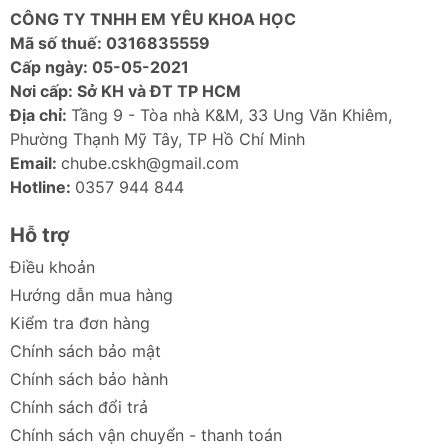
nhiệt và ngắn mạch.
CÔNG TY TNHH EM YÊU KHOA HỌC
Thiết Kế Nhỏ Gọn và Cao Cấp:
Củ sạc Anker
Mã số thuế: 0316835559
120W
này sở hữu thiết kế tinh tế, cực kỳ nhỏ
Cấp ngày: 05-05-2021
gọn so với công suất mà nó mang lại, lý tưởng
Nơi cấp: Sở KH và ĐT TP HCM
để mang theo trong các chuyến công tác, du
Địa chỉ:
Tầng 9 - Tòa nhà K&M, 33 Ung Văn Khiêm,
lịch hoặc sử dụng hàng ngày. Vật liệu cao cấp
Phường Thạnh Mỹ Tây, TP Hồ Chí Minh
đảm bảo độ bền bỉ cho sản phẩm.
Email:
chube.cskh@gmail.com
Tương Thích Rộng Rãi:
Hỗ trợ đa dạng các
Hotline:
0357 944 844
chuẩn sạc nhanh và tương thích với hầu hết
các thiết bị sử dụng cổng USB-C và USB-A
Hỗ trợ
trên thị trường, từ laptop, smartphone, tablet
Điều khoản
đến các phụ kiện khác.
Hướng dẫn mua hàng
Ảnh sản phẩm Củ sạc ANKER 737
Kiểm tra đơn hàng
GaNPrime 120W A2148
Chính sách bảo mật
Chính sách bảo hành
Chính sách đổi trả
Chính sách vận chuyển - thanh toán