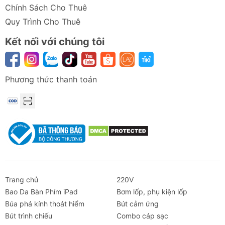
Chính Sách Cho Thuê
Quy Trình Cho Thuê
Kết nối với chúng tôi
Phương thức thanh toán
Thông số kỹ thuật Củ sạc ANKER 737
GaNPrime 120W A2148
Tên sản
Củ sạc ANKER 737 GaNPrime
phẩm
120W
Model
A2148
Thương
ANKER
Trang chủ
220V
hiệu
Bao Da Bàn Phím iPad
Bơm lốp, phụ kiện lốp
Búa phá kính thoát hiểm
Bút cảm ứng
Công
Anker GaNPrime™, PowerIQ™ 4.0,
Bút trình chiếu
Combo cáp sạc
nghệ sạc
ActiveShield™ 2.0