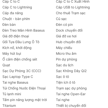
Cáp C to C
Cáp C to C Xuất Hình
Tổng
120W
Cáp C to Lightning
Cáp USB to Lightning
công suất
Cáp đa năng
Cho thuê Trạm sạc
Chuột - bàn phím
Củ sạc
Đầu vào
AC 100-240V ~ 1.9A, 50-60Hz
Đèn bàn
Đèn có pin
Đèn Treo Màn Hình Baseus
Dock chuyển đổi
Số cổng
3 cổng (2 USB-C, 1 USB-A)
Giá đỡ điện thoại
Giá đỡ xe hơi
sạc
Gối Tựa Đầu Lưng Ô Tô
Hub chuyển đổi
Kích nổ, khởi động
Máy chiếu
Công suất
USB-C1/C2: Tối đa 100W | USB-A:
Máy hút bụi
Micro thu âm
(1 cổng)
Tối đa 22.5W
Ổ cắm điện chống sét
Pin dự phòng
Công suất
C1+C2: Tổng 120W | C1+A: Tổng
Quạt
Sạc du lịch
(2 cổng)
120W | C2+A: Tổng 120W
Sạc Dự Phòng 3C (CCC)
Sạc Không Dây Qi2
Sạc Laptop Type C
Sạc ô tô
Công suất
Tổng 120W (Phân chia động thông
Tai nghe Baseus
Tiện ích ô tô
(3 cổng)
minh)
Túi Chống Nước Điện Thoại
Trạm sạc dự phòng
Tủ lạnh mini
Tai nghe Open-Ear
Kích
Khoảng 80mm x 43mm x 32mm
Tấm pin năng lượng mặt trời
Tai nghe
thước
Titanium
Thiết bị chuyển đổi