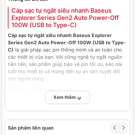
Cáp sạc tự ngắt siêu nhanh Baseus
Explorer Series Gen2 Auto Power-Off
100W (USB to Type-C)
Cáp sạc tự ngắt siêu nhanh Baseus Explorer
Series Gen2 Auto Power-Off 100W (USB to Type-
C)
là giải pháp sạc pin thông minh và an toàn cho
các thiết bị của bạn. Với công nghệ tự ngắt nguồn
tiên tiến, sản phẩm giúp bảo vệ pin tối ưu, kéo dài
tuổi thọ thiết bị và mang đến sự an tâm tuyệt đối
cho người dùng.
Thông số kỹ thuật
Xem thêm
Thương hiệu: Baseus
Tên sản phẩm: Baseus Explorer Series Fast
Charging Data Cable With Auto-Power-Off
USB to Type-C 100W
Sản phẩm liên quan
Chất liệu: Polycarbonate + Nylon