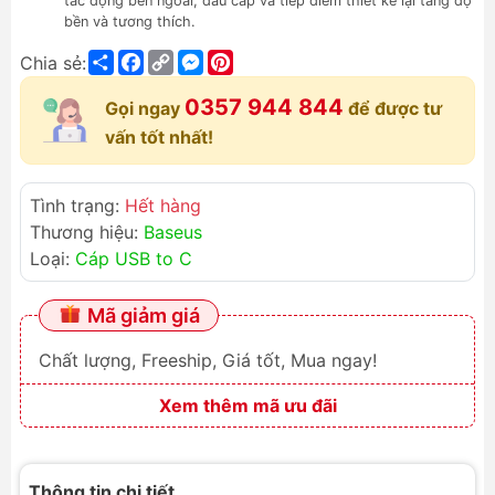
tác động bên ngoài, đầu cáp và tiếp điểm thiết kế lại tăng độ
bền và tương thích.
Share
Facebook
Copy
Messenger
Pinterest
Chia sẻ:
Link
0357 944 844
Gọi ngay
để được tư
vấn tốt nhất!
Tình trạng:
Hết hàng
Thương hiệu:
Baseus
Loại:
Cáp USB to C
Mã giảm giá
Chất lượng, Freeship, Giá tốt, Mua ngay!
Xem thêm mã ưu đãi
Thông tin chi tiết