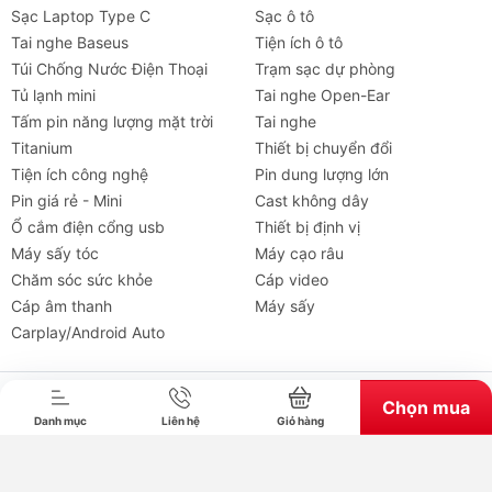
Sạc Laptop Type C
Sạc ô tô
Tai nghe Baseus
Tiện ích ô tô
Túi Chống Nước Điện Thoại
Trạm sạc dự phòng
Tủ lạnh mini
Tai nghe Open-Ear
Tấm pin năng lượng mặt trời
Tai nghe
Titanium
Thiết bị chuyển đổi
Tiện ích công nghệ
Pin dung lượng lớn
Pin giá rẻ - Mini
Cast không dây
Ổ cắm điện cổng usb
Thiết bị định vị
Máy sấy tóc
Máy cạo râu
Chăm sóc sức khỏe
Cáp video
Tai nghe
Máy chiếu
Cho thuê
Xe
Tiện íc
Cáp âm thanh
Máy sấy
Carplay/Android Auto
Bản quyền thuộc về chube.vn. Cung cấp bởi Sapo.
Chọn mua
Danh mục
Liên hệ
Giỏ hàng