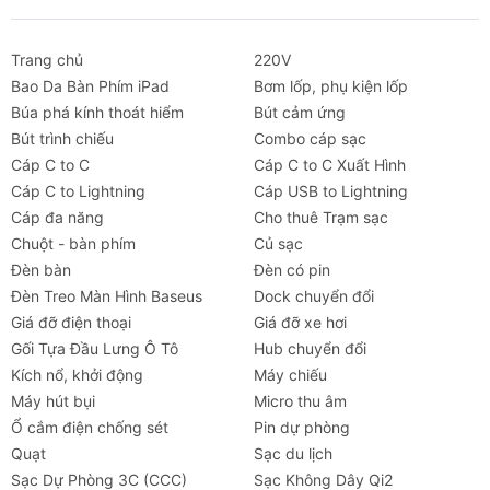
Trang chủ
220V
Bao Da Bàn Phím iPad
Bơm lốp, phụ kiện lốp
Búa phá kính thoát hiểm
Bút cảm ứng
Bút trình chiếu
Combo cáp sạc
Cáp C to C
Cáp C to C Xuất Hình
Cáp C to Lightning
Cáp USB to Lightning
Cáp đa năng
Cho thuê Trạm sạc
Chuột - bàn phím
Củ sạc
Đèn bàn
Đèn có pin
Đèn Treo Màn Hình Baseus
Dock chuyển đổi
Giá đỡ điện thoại
Giá đỡ xe hơi
Gối Tựa Đầu Lưng Ô Tô
Hub chuyển đổi
Kích nổ, khởi động
Máy chiếu
Máy hút bụi
Micro thu âm
Ổ cắm điện chống sét
Pin dự phòng
Quạt
Sạc du lịch
Sạc Dự Phòng 3C (CCC)
Sạc Không Dây Qi2