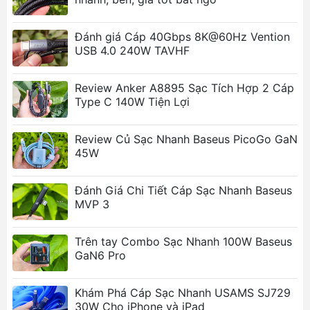
LED báo hiệu, chất liệu hợp kim cao cấp tăng
độ bền.
Đánh giá Cáp 40Gbps 8K@60Hz Vention
Chất liệu và độ bền:
Dây cáp bọc vải dù siêu
USB 4.0 240W TAVHF
bền, chống chịu tác động bên ngoài, đầu cáp
và tiếp điểm thiết kế lại tăng độ bền và tương
Review Anker A8895 Sạc Tích Hợp 2 Cáp
thích.
Type C 140W Tiện Lợi
Ảnh sản phẩm
Review Củ Sạc Nhanh Baseus PicoGo GaN
45W
Đánh Giá Chi Tiết Cáp Sạc Nhanh Baseus
MVP 3
Trên tay Combo Sạc Nhanh 100W Baseus
GaN6 Pro
Khám Phá Cáp Sạc Nhanh USAMS SJ729
30W Cho iPhone và iPad