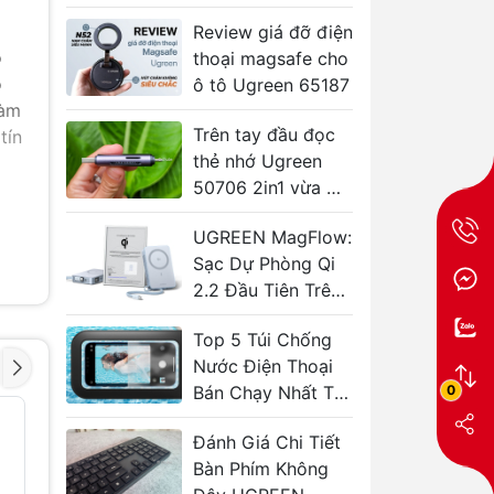
gọn và hữu ích
Review giá đỡ điện
ộ
thoại magsafe cho
ỗ
ô tô Ugreen 65187
làm
Trên tay đầu đọc
tín
thẻ nhớ Ugreen
50706 2in1 vừa C
vừa A tiện lợi
UGREEN MagFlow:
Sạc Dự Phòng Qi
2.2 Đầu Tiên Trên
Thế Giới
Top 5 Túi Chống
Nước Điện Thoại
0
Bán Chạy Nhất Tại
TP.HCM
Cáp âm thanh
Dây cáp 
- 41%
- 43%
Vention Cotton
cho micr
Đánh Giá Chi Tiết
Braided 6.35mm
VENTION
Bàn Phím Không
TS Male to Male
6.35mm 
to XLR F