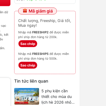
Mã giảm giá
yền dữ
Chất lượng, Freeship, Giá tốt,
Mua ngay!
 sạc
.
Nhập mã
FREESHIP2
để được miễn
c, kết
phí ship đơn hàng từ 200k.
ệu
Sao chép
hẩm.
Nhập mã
FREESHIP5
để được miễn
phí ship đơn hàng từ 500k.
Sao chép
Tin tức liên quan
5 phụ kiện cần
thiết cho mùa du
lịch hè 2026 nhỏ