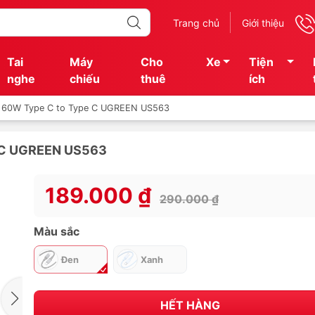
Trang chủ
Giới thiệu
Tai
Máy
Cho
Xe
Tiện
nghe
chiếu
thuê
ích
h 60W Type C to Type C UGREEN US563
e C UGREEN US563
189.000 ₫
290.000 ₫
Màu sắc
Đen
Xanh
HẾT HÀNG