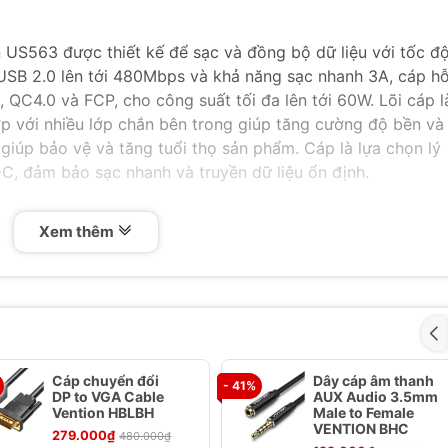
S563 được thiết kế để sạc và đồng bộ dữ liệu với tốc đ
 USB 2.0 lên tới 480Mbps và khả năng sạc nhanh 3A, cáp h
 QC4.0 và FCP, cho công suất tối đa lên tới 60W. Lõi cáp 
p với nhiều lớp chắn bên trong giúp tăng cường độ bền và 
a giúp bảo vệ và tăng tuổi thọ sản phẩm. Cáp là lựa chọn lý
-C, đảm bảo sạc nhanh và truyền dữ liệu ổn định.
Xem thêm
n US563
Cáp chuyển đổi
Dây cáp âm thanh
- 41%
0W)
DP to VGA Cable
AUX Audio 3.5mm
Vention HBLBH
Male to Female
VENTION BHC
279.000₫
480.000₫