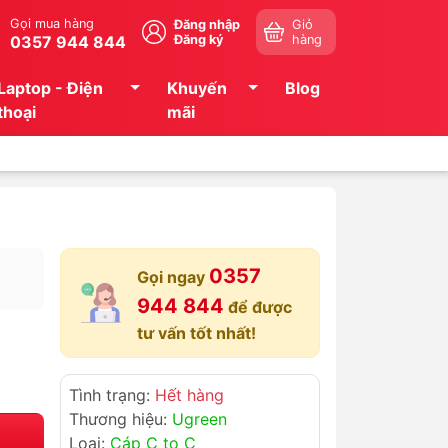
Gọi mua hàng
Đăng nhập
Giỏ
0357 944 844
Đăng ký
hàng
Laptop - Điện
Khuyến
Blog
thoại
mãi
0357
Gọi ngay
944 844
để được
tư vấn tốt nhất!
Tình trạng:
Hết hàng
Thương hiệu:
Ugreen
Loại:
Cáp C to C