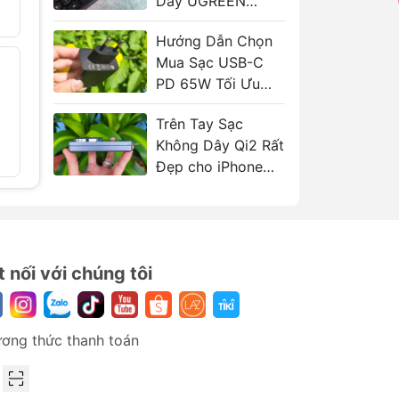
Dây UGREEN
189.000₫
320.000₫
149.000
KU004
Hướng Dẫn Chọn
Mua Sạc USB-C
Bút Trình Chiếu
Cáp C to
- 41%
- 30%
Thông Minh
Gaming/
PD 65W Tối Ưu
VENTION KQP
Oculus/
Cho Laptop
Quest bẻ
659.000₫
1.120.000₫
Trên Tay Sạc
độ UGRE
FCP
Không Dây Qi2 Rất
420.000
Đẹp cho iPhone
 vệ
UGREEN MagFlow
2in1
t nối với chúng tôi
ơng thức thanh toán