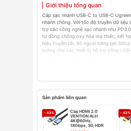
Giới thiệu tổng quan
Cáp sạc nhanh USB-C to USB-C Ugreen U
nhanh chóng. Với tốc độ truyền dữ liệu
trợ các công nghệ sạc nhanh như PD3.0,
từ đồng chống oxy hóa mạ thiếc, kết hợ
hiệu truyền tải. Vỏ ngoài bằng gel Silic
tưởng cho các thiết bị hỗ trợ cổng USB
Thông số kỹ thuật
Thương hiệu: Ugreen
Số hiệu: US563
Cáp sạc nhanh USB C to C Ugree
Chức năng: Sạc & Đồng bộ dữ liệu
Sản phẩm liên quan
USB 2.0 tốc độ lên tới 480Mbps
Sạc nhanh 3A
Cáp HDMI 2.0
- 43%
- 42%
Hỗ trợ PD3.0/QC4.0/FCP(tối đa 6
VENTION ALH
Lõi dây: đồng Chống oxy mạ thiếc
4K@60Hz,
18Gbps, 3D, HDR
Nhiều tấm chắn bên trong