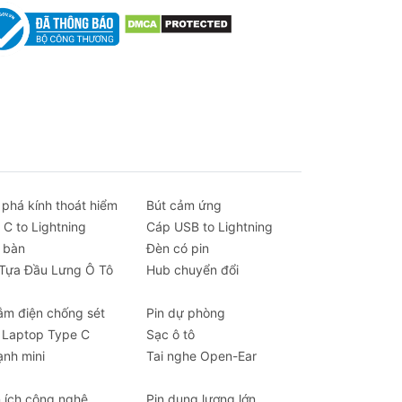
 phá kính thoát hiểm
Bút cảm ứng
 C to Lightning
Cáp USB to Lightning
 bàn
Đèn có pin
 Tựa Đầu Lưng Ô Tô
Hub chuyển đổi
ắm điện chống sét
Pin dự phòng
 Laptop Type C
Sạc ô tô
ạnh mini
Tai nghe Open-Ear
n ích công nghệ
Pin dung lượng lớn