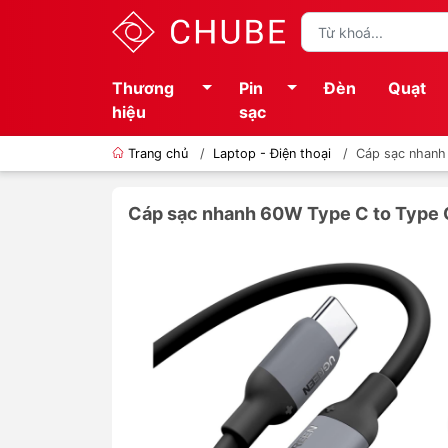
Thương
Pin
Đèn
Quạt
hiệu
sạc
Trang chủ
/
Laptop - Điện thoại
/
Cáp sạc nhan
Cáp sạc nhanh 60W Type C to Typ