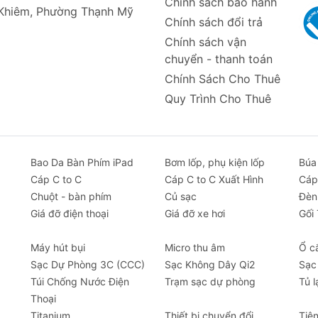
Chính sách bảo hành
 Khiêm, Phường Thạnh Mỹ
Chính sách đổi trả
Chính sách vận
chuyển - thanh toán
Chính Sách Cho Thuê
Quy Trình Cho Thuê
Bao Da Bàn Phím iPad
Bơm lốp, phụ kiện lốp
Búa
Cáp C to C
Cáp C to C Xuất Hình
Cáp
Chuột - bàn phím
Củ sạc
Đèn
Giá đỡ điện thoại
Giá đỡ xe hơi
Gối
Máy hút bụi
Micro thu âm
Ổ c
Sạc Dự Phòng 3C (CCC)
Sạc Không Dây Qi2
Sạc
Túi Chống Nước Điện
Trạm sạc dự phòng
Tủ l
Thoại
Titanium
Thiết bị chuyển đổi
Tiệ