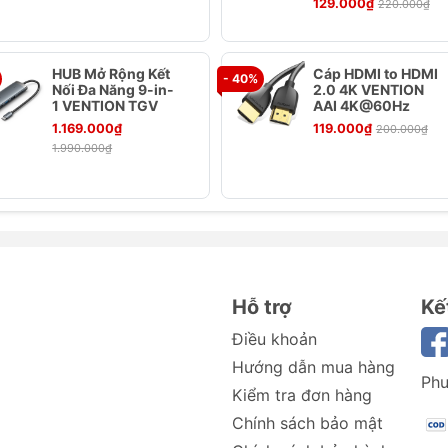
129.000₫
220.000₫
eo
HUB Mở Rộng Kết
Cáp HDMI to HDMI
- 40%
Nối Đa Năng 9-in-
2.0 4K VENTION
1 VENTION TGV
AAI 4K@60Hz
 thiết kế để sạc và truyền dữ liệu với tốc độ nhanh.
1.169.000₫
119.000₫
200.000₫
n tới 480Mbps.
1.990.000₫
sạc 3A và các công nghệ sạc nhanh như PD3.0, QC4.0, và 
ừ đồng chống oxy mạ thiếc, kết hợp với nhiều tấm chắn bảo
n tải.
 cáp, tăng tuổi thọ sản phẩm.
nh và video.
Hỗ trợ
Kế
Điều khoản
Hướng dẫn mua hàng
Phư
Kiểm tra đơn hàng
Chính sách bảo mật