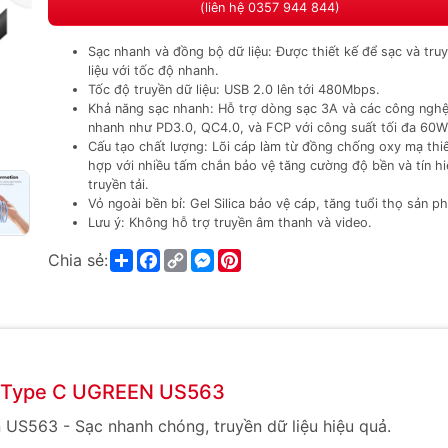
(liên hệ 0357 944 844)
Sạc nhanh và đồng bộ dữ liệu: Được thiết kế để sạc và tru
liệu với tốc độ nhanh.
Tốc độ truyền dữ liệu: USB 2.0 lên tới 480Mbps.
Khả năng sạc nhanh: Hỗ trợ dòng sạc 3A và các công nghệ
nhanh như PD3.0, QC4.0, và FCP với công suất tối đa 60W
Cấu tạo chất lượng: Lõi cáp làm từ đồng chống oxy mạ thiế
hợp với nhiều tấm chắn bảo vệ tăng cường độ bền và tín hi
truyền tải.
Vỏ ngoài bền bỉ: Gel Silica bảo vệ cáp, tăng tuổi thọ sản p
Lưu ý: Không hỗ trợ truyền âm thanh và video.
Share
Facebook
Copy
Messenger
Pinterest
Chia sẻ:
Link
o Type C UGREEN US563
S563 - Sạc nhanh chóng, truyền dữ liệu hiệu quả.