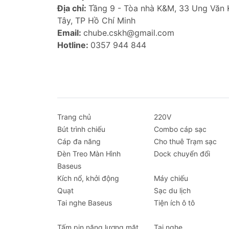
Địa chỉ:
Tầng 9 - Tòa nhà K&M, 33 Ung Văn
Tây, TP Hồ Chí Minh
Email:
chube.cskh@gmail.com
Hotline:
0357 944 844
Trang chủ
220V
Bút trình chiếu
Combo cáp sạc
Cáp đa năng
Cho thuê Trạm sạc
Đèn Treo Màn Hình
Dock chuyển đổi
Baseus
Kích nổ, khởi động
Máy chiếu
Quạt
Sạc du lịch
Tai nghe Baseus
Tiện ích ô tô
Tấm pin năng lượng mặt
Tai nghe