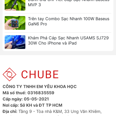
thiết bị của bạn khỏi các rủi ro quá tải, quá
MVP 3
nhiệt, đảm bảo tuổi thọ pin.
Tương Thích Rộng Rãi:
Hỗ trợ tất cả các thiết
Trên tay Combo Sạc Nhanh 100W Baseus
bị Apple sử dụng cổng Lightning, từ iPhone,
GaN6 Pro
iPad đến AirPods, mang lại sự tiện lợi tối đa.
Ảnh sản phẩm
Khám Phá Cáp Sạc Nhanh USAMS SJ729
30W Cho iPhone và iPad
CÔNG TY TNHH EM YÊU KHOA HỌC
Mã số thuế: 0316835559
Cấp ngày: 05-05-2021
Nơi cấp: Sở KH và ĐT TP HCM
Địa chỉ:
Tầng 9 - Tòa nhà K&M, 33 Ung Văn Khiêm,