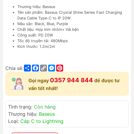
Thương hiệu: Baseus
Tên sản phẩm: Baseus Crystal Shine Series Fast Charging
Data Cable Type-C to IP 20W
Màu sắc: Black, Blue, Purple
Chất liệu: Hợp kim nhôm+ Vải bện
Công suất: PD 20W
Tốc độ truyền tải: 480Mbps
Kích thước: 1.2m/2m
Share
Facebook
Copy
Messenger
Pinterest
Chia sẻ:
Link
0357 944 844
Gọi ngay
để được tư
vấn tốt nhất!
Tình trạng:
Còn hàng
Thương hiệu:
Baseus
Loại:
Cáp C to Lightning