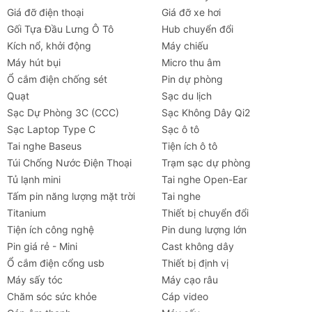
Giá đỡ điện thoại
Giá đỡ xe hơi
Công
PD 20W (Sạc nhanh Power
Gối Tựa Đầu Lưng Ô Tô
Hub chuyển đổi
suất sạc
Delivery)
Kích nổ, khởi động
Máy chiếu
Máy hút bụi
Micro thu âm
Tốc độ
480Mbps (Truyền dữ liệu tốc độ
Ổ cắm điện chống sét
Pin dự phòng
truyền tải
cao)
Quạt
Sạc du lịch
Sạc Dự Phòng 3C (CCC)
Sạc Không Dây Qi2
Kích
1.2m và 2m
Sạc Laptop Type C
Sạc ô tô
thước
Tai nghe Baseus
Tiện ích ô tô
(Chiều
Túi Chống Nước Điện Thoại
Trạm sạc dự phòng
dài)
Tủ lạnh mini
Tai nghe Open-Ear
Tương
Các thiết bị Apple có cổng
Tấm pin năng lượng mặt trời
Tai nghe
thích
Lightning (iPhone, iPad, AirPods)
Titanium
Thiết bị chuyển đổi
Tiện ích công nghệ
Pin dung lượng lớn
Pin giá rẻ - Mini
Cast không dây
FAQ (Hỏi đáp thường gặp)
Ổ cắm điện cổng usb
Thiết bị định vị
Cáp Baseus Crystal Shine có hỗ trợ sạc nhanh cho
Máy sấy tóc
Máy cạo râu
iPhone không?
Chăm sóc sức khỏe
Cáp video
Có. Cáp này hỗ trợ chuẩn sạc nhanh Power Delivery