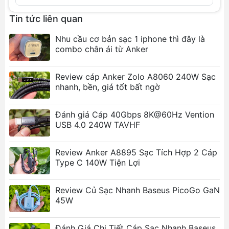
Tính năng nổi bật
Tin tức liên quan
Hỗ trợ Sạc Nhanh PD 20W:
Đạt công suất tối
Nhu cầu cơ bản sạc 1 iphone thì đây là
đa 20W qua cổng Type-C to Lightning, tương
combo chân ái từ Anker
thích hoàn hảo với các dòng iPhone/iPad mới,
giúp sạc pin từ 0% lên 50% chỉ trong khoảng
Review cáp Anker Zolo A8060 240W Sạc
30 phút.
nhanh, bền, giá tốt bất ngờ
Tốc Độ Truyền Dữ Liệu 480Mbps:
Tích hợp
bộ xử lý thông minh, cho phép đồng bộ hóa
Đánh giá Cáp 40Gbps 8K@60Hz Vention
dữ liệu giữa thiết bị và máy tính một cách
USB 4.0 240W TAVHF
nhanh chóng, hiệu quả.
Thiết Kế Siêu Bền bỉ:
Vỏ ngoài được bện từ
Review Anker A8895 Sạc Tích Hợp 2 Cáp
sợi nylon carbon
chống rối và chống đứt gãy
Type C 140W Tiện Lợi
vượt trội. Đầu cáp làm từ
hợp kim nhôm
sang
trọng, tăng cường khả năng chịu lực tại các
Review Củ Sạc Nhanh Baseus PicoGo GaN
điểm uốn cong.
45W
An Toàn Tối Đa:
Bộ xử lý thông minh kiểm
soát dòng điện và điện áp ổn định, bảo vệ
Đánh Giá Chi Tiết Cáp Sạc Nhanh Baseus