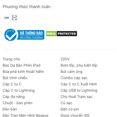
Phương thức thanh toán
Thông số kỹ thuật chi tiết
Thuộc
Thông số
tính
Thương
Baseus
hiệu
Trang chủ
220V
Bao Da Bàn Phím iPad
Bơm lốp, phụ kiện lốp
Tên sản
Baseus Crystal Shine Series Fast
Búa phá kính thoát hiểm
Bút cảm ứng
phẩm
Charging Data Cable Type-C to IP
Bút trình chiếu
Combo cáp sạc
20W
Cáp C to C
Cáp C to C Xuất Hình
Cáp C to Lightning
Cáp USB to Lightning
Màu sắc
Đen (Black), Xanh (Blue), Tím
Cáp đa năng
Cho thuê Trạm sạc
(Purple)
Chuột - bàn phím
Củ sạc
Đèn bàn
Đèn có pin
Chất liệu
Hợp kim nhôm + Vải bện (Nylon
Đèn Treo Màn Hình Baseus
Dock chuyển đổi
carbon)