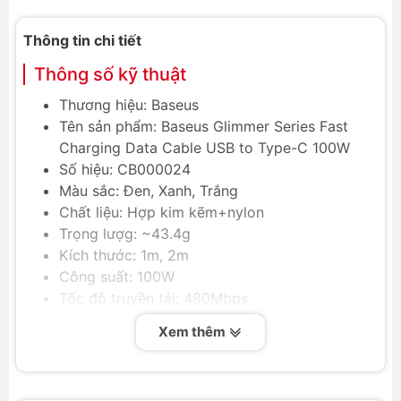
Thông tin chi tiết
Thông số kỹ thuật
Thương hiệu: Baseus
Tên sản phẩm: Baseus Glimmer Series Fast
Charging Data Cable USB to Type-C 100W
Số hiệu: CB000024
Màu sắc: Đen, Xanh, Trắng
Chất liệu: Hợp kim kẽm+nylon
Trọng lượg: ~43.4g
Kích thước: 1m, 2m
Công suất: 100W
Tốc độ truyền tải: 480Mbps
Output: Type-C
Xem thêm
Cáp sạc nhanh Baseus Glimmer Series USB to Type-
C 100W là sự lựa chọn lý tưởng cho những người
dùng cần một giải pháp sạc nhanh và truyền tải dữ