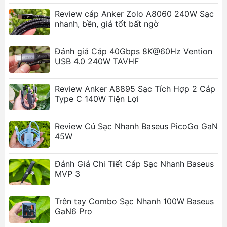
nhân của bạn.
Review cáp Anker Zolo A8060 240W Sạc
nhanh, bền, giá tốt bất ngờ
Cáp sạc Baseus Glimmer Series là sự kết hợp hoàn
hảo giữa hiệu suất, độ bền và tính thẩm mỹ, giúp
đáp ứng nhu cầu sạc và truyền tải dữ liệu của người
Đánh giá Cáp 40Gbps 8K@60Hz Vention
USB 4.0 240W TAVHF
dùng hiện đại.
Review Anker A8895 Sạc Tích Hợp 2 Cáp
Type C 140W Tiện Lợi
Review Củ Sạc Nhanh Baseus PicoGo GaN
45W
Đánh Giá Chi Tiết Cáp Sạc Nhanh Baseus
MVP 3
Trên tay Combo Sạc Nhanh 100W Baseus
GaN6 Pro