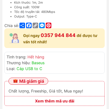
Kích thước: 1m, 2m
Công suất: 100W
Tốc độ truyền tải: 480Mbps
Output: Type-C
Share
Facebook
Copy
Messenger
Pinterest
Chia sẻ:
Link
0357 944 844
Gọi ngay
để được tư
vấn tốt nhất!
Tình trạng:
Hết hàng
Thương hiệu:
Baseus
Loại:
Cáp USB to C
Mã giảm giá
Chất lượng, Freeship, Giá tốt, Mua ngay!
Xem thêm mã ưu đãi