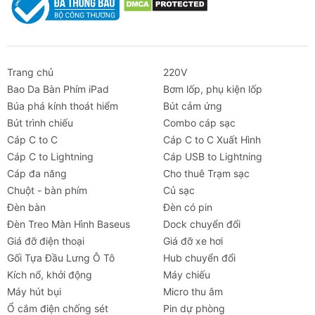
Trang chủ
220V
Bao Da Bàn Phím iPad
Bơm lốp, phụ kiện lốp
Búa phá kính thoát hiểm
Bút cảm ứng
Bút trình chiếu
Combo cáp sạc
Cáp C to C
Cáp C to C Xuất Hình
Cáp C to Lightning
Cáp USB to Lightning
Cáp đa năng
Cho thuê Trạm sạc
Chuột - bàn phím
Củ sạc
Đèn bàn
Đèn có pin
Đèn Treo Màn Hình Baseus
Dock chuyển đổi
Giá đỡ điện thoại
Giá đỡ xe hơi
Gối Tựa Đầu Lưng Ô Tô
Hub chuyển đổi
Kích nổ, khởi động
Máy chiếu
Máy hút bụi
Micro thu âm
Ổ cắm điện chống sét
Pin dự phòng