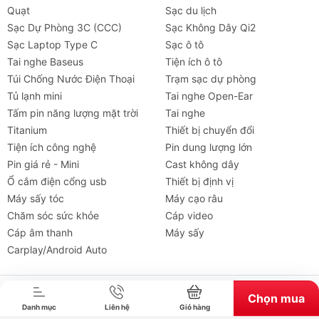
Quạt
Sạc du lịch
Sạc Dự Phòng 3C (CCC)
Sạc Không Dây Qi2
Sạc Laptop Type C
Sạc ô tô
Tai nghe Baseus
Tiện ích ô tô
Túi Chống Nước Điện Thoại
Trạm sạc dự phòng
Tủ lạnh mini
Tai nghe Open-Ear
Tấm pin năng lượng mặt trời
Tai nghe
Titanium
Thiết bị chuyển đổi
Tiện ích công nghệ
Pin dung lượng lớn
Pin giá rẻ - Mini
Cast không dây
Ổ cắm điện cổng usb
Thiết bị định vị
Máy sấy tóc
Máy cạo râu
Chăm sóc sức khỏe
Cáp video
Tai nghe
Máy chiếu
Cho thuê
Xe
Tiện íc
Cáp âm thanh
Máy sấy
Carplay/Android Auto
Bản quyền thuộc về chube.vn. Cung cấp bởi Sapo.
Chọn mua
Danh mục
Liên hệ
Giỏ hàng