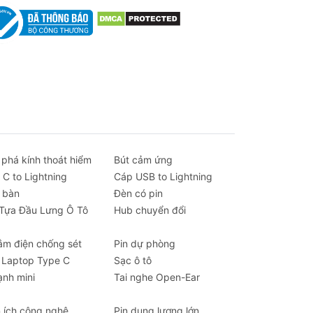
a
 phá kính thoát hiểm
Bút cảm ứng
 C to Lightning
Cáp USB to Lightning
 bàn
Đèn có pin
 Tựa Đầu Lưng Ô Tô
Hub chuyển đổi
ắm điện chống sét
Pin dự phòng
 Laptop Type C
Sạc ô tô
ạnh mini
Tai nghe Open-Ear
n ích công nghệ
Pin dung lượng lớn