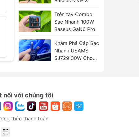
Baseus MVP 3
ều
329.000₫
570.000₫
hất
Trên tay Combo
hiết
Sạc Nhanh 100W
Quạt Mini Cầm Tay
Giá Đỡ Đ
- 41%
- 40%
u
Sò Lạnh USAMS
Cho Ô T
Baseus GaN6 Pro
ZB361 14000RPM
ZJ086
100 tốc độ
149.000
Khám Phá Cáp Sạc
249.000₫
420.000₫
Nhanh USAMS
SJ729 30W Cho
iPhone và iPad
một
t nối với chúng tôi
ơng thức thanh toán