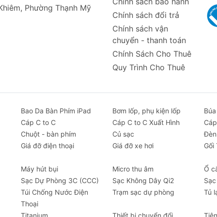
Chính sách bảo hành
a năng USAMS SJ713 60W là lựa chọn lý tưởng để tối ưu hó
 Khiêm, Phường Thạnh Mỹ
Chính sách đổi trả
c thiết bị của bạn.
Chính sách vận
chuyển - thanh toán
Chính Sách Cho Thuê
Quy Trình Cho Thuê
Bao Da Bàn Phím iPad
Bơm lốp, phụ kiện lốp
Búa
Cáp C to C
Cáp C to C Xuất Hình
Cáp
Chuột - bàn phím
Củ sạc
Đèn
Giá đỡ điện thoại
Giá đỡ xe hơi
Gối
Máy hút bụi
Micro thu âm
Ổ c
Sạc Dự Phòng 3C (CCC)
Sạc Không Dây Qi2
Sạc
Túi Chống Nước Điện
Trạm sạc dự phòng
Tủ l
Thoại
Titanium
Thiết bị chuyển đổi
Tiệ