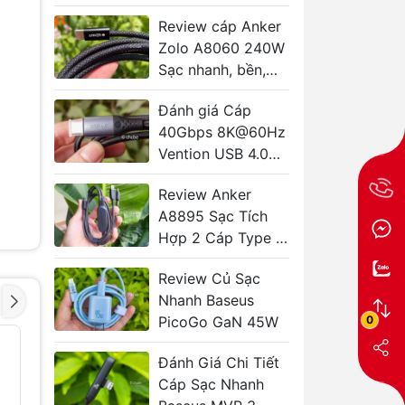
ái từ Anker
Review cáp Anker
Zolo A8060 240W
Sạc nhanh, bền,
giá tốt bất ngờ
Đánh giá Cáp
40Gbps 8K@60Hz
Vention USB 4.0
240W TAVHF
Review Anker
A8895 Sạc Tích
Hợp 2 Cáp Type C
140W Tiện Lợi
Review Củ Sạc
Nhanh Baseus
0
PicoGo GaN 45W
Pin Dự Phòng Kèm
Túi đựng
- 42%
- 43%
Cáp USB-C +
phẩm kỹ 
Đánh Giá Chi Tiết
Lightning USAMS
USAMS 
Cáp Sạc Nhanh
CD281 10000mAh
189.000₫
22.5W