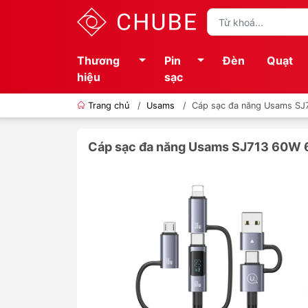
Thương
Pin
Đèn
Quạt
hiệu
sạc
Trang chủ
/
Usams
/
Cáp sạc đa năng Usams SJ7
Cáp sạc đa năng Usams SJ713 60W 6i