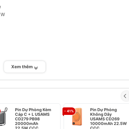
W
12W
Xem thêm
 kỹ thuật số
hanh.
 cổng, tương thích rộng rãi.
 hợp kim nhôm, thực tế và bền bỉ.
hời gian thực.
Pin Dự Phòng Kèm
Pin Dự Phòng
- 41%
Cáp C + L USAMS
Không Dây
USAMS SJ713 60W 6in1 Digital Display
CD279 PB98
USAMS CD269
20000mAh
10000mAh 22.5W
22.5W CCC
CCC