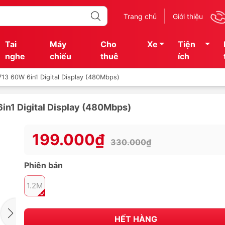
Trang chủ
Giới thiệu
Tai
Máy
Cho
Xe
Tiện
nghe
chiếu
thuê
ích
13 60W 6in1 Digital Display (480Mbps)
n1 Digital Display (480Mbps)
199.000₫
330.000₫
Phiên bản
1.2M
HẾT HÀNG