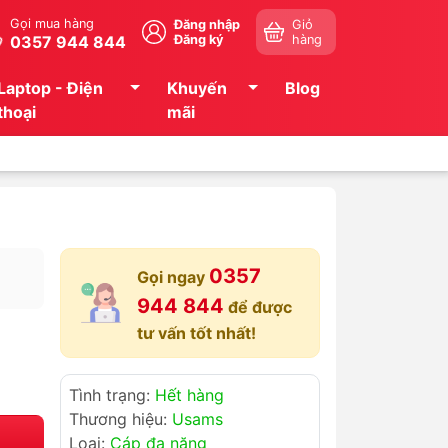
Gọi mua hàng
Đăng nhập
Giỏ
0357 944 844
Đăng ký
hàng
Laptop - Điện
Khuyến
Blog
thoại
mãi
0357
Gọi ngay
944 844
để được
tư vấn tốt nhất!
Tình trạng:
Hết hàng
Thương hiệu:
Usams
Loại:
Cáp đa năng