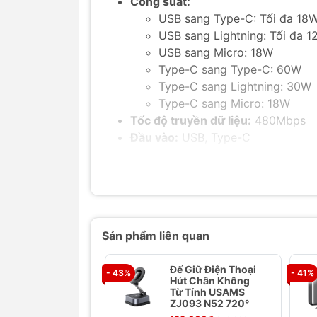
Công suất:
USB sang Type-C: Tối đa 18
USB sang Lightning: Tối đa 
USB sang Micro: 18W
Type-C sang Type-C: 60W
Type-C sang Lightning: 30W
Type-C sang Micro: 18W
Tốc độ truyền dữ liệu:
480Mbps
Đầu vào:
USB, Type-C
Đầu ra:
Type-C, Lightning, Micro
Tương thích:
Dành cho các thiết bị
Tính năng:
Công suất cao 60W và sạc n
Đầu vào hai cổng và đầu ra ba
Sản phẩm liên quan
Cáp bện mật độ cao, thiết kế
Hiển thị công suất sạc theo t
Đế Giữ Điện Thoại
- 43%
- 41%
Hút Chân Không
Giới Thiệu Cáp Sạc Đa Năng 
Từ Tính USAMS
(480Mbps)
ZJ093 N52 720°