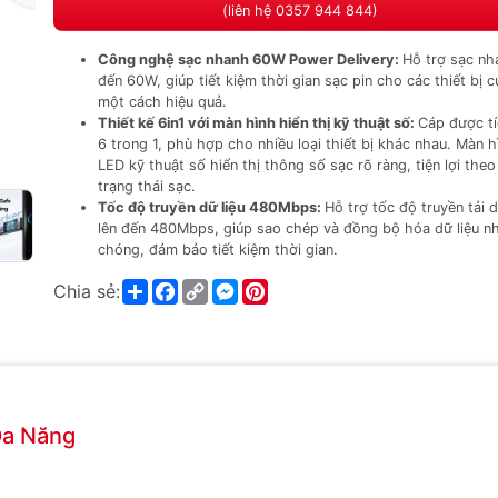
(liên hệ 0357 944 844)
Công nghệ sạc nhanh 60W Power Delivery:
Hỗ trợ sạc nh
đến 60W, giúp tiết kiệm thời gian sạc pin cho các thiết bị 
một cách hiệu quả.
Thiết kế 6in1 với màn hình hiển thị kỹ thuật số:
Cáp được t
6 trong 1, phù hợp cho nhiều loại thiết bị khác nhau. Màn h
LED kỹ thuật số hiển thị thông số sạc rõ ràng, tiện lợi theo
trạng thái sạc.
Tốc độ truyền dữ liệu 480Mbps:
Hỗ trợ tốc độ truyền tải d
lên đến 480Mbps, giúp sao chép và đồng bộ hóa dữ liệu n
chóng, đảm bảo tiết kiệm thời gian.
Share
Facebook
Copy
Messenger
Pinterest
Chia sẻ:
Link
Đa Năng