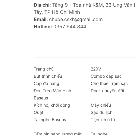
Với những tính năng ưu việt, cáp sạc đ
Địa chỉ:
Tầng 9 - Tòa nhà K&M, 33 Ung Văn
trải nghiệm sạc và truyền dữ liệu cho cá
Tây, TP Hồ Chí Minh
Email:
chube.cskh@gmail.com
Hotline:
0357 944 844
Trang chủ
220V
Bút trình chiếu
Combo cáp sạc
Cáp đa năng
Cho thuê Trạm sạc
Đèn Treo Màn Hình
Dock chuyển đổi
Baseus
Kích nổ, khởi động
Máy chiếu
Quạt
Sạc du lịch
Tai nghe Baseus
Tiện ích ô tô
Tấm pin năng lượng mặt
Tai nghe