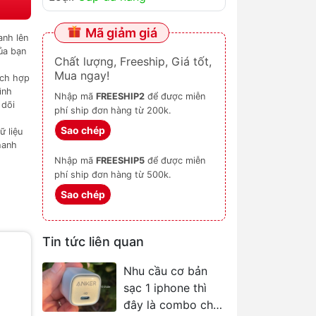
Mã giảm giá
anh lên
của bạn
Chất lượng, Freeship, Giá tốt,
Mua ngay!
ích hợp
ình
Nhập mã
FREESHIP2
để được miễn
 dõi
phí ship đơn hàng từ 200k.
Sao chép
ữ liệu
hanh
Nhập mã
FREESHIP5
để được miễn
phí ship đơn hàng từ 500k.
Sao chép
Tin tức liên quan
Nhu cầu cơ bản
sạc 1 iphone thì
đây là combo chân