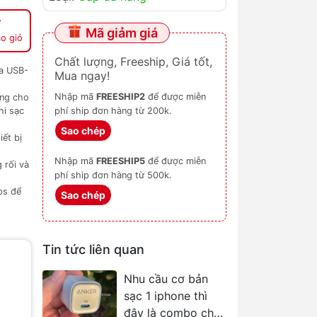
Mã giảm giá
o giỏ
Chất lượng, Freeship, Giá tốt,
a USB-
Mua ngay!
Nhập mã
FREESHIP2
để được miễn
ởng cho
hi sạc
phí ship đơn hàng từ 200k.
Sao chép
iết bị
Nhập mã
FREESHIP5
để được miễn
 rối và
phí ship đơn hàng từ 500k.
ps để
Sao chép
Tin tức liên quan
Nhu cầu cơ bản
sạc 1 iphone thì
đây là combo chân