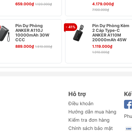
ú trọng đến độ bền của sản phẩm. Cáp A8895 được chế tạ
659.000₫
4.179.000₫
1.120.000₫
ang lại sự chắc chắn, khả năng chống rối và chịu được hàng
7.100.000₫
họ sử dụng lâu dài.
h khả năng sạc mạnh mẽ, cáp còn hỗ trợ tốc độ truyền dữ
Pin Dự Phòng
Pin Dự Phòng Kèm
- 41%
ANKER A110J
2 Cáp Type-C
 chép tài liệu, hình ảnh và video giữa các thiết bị một các
10000mAh 30W
ANKER A110M
CCC
20000mAh 45W
889.000₫
1.119.000₫
1.510.000₫
1.910.000₫
Hỗ trợ
Kế
Điều khoản
Hướng dẫn mua hàng
Phư
Kiểm tra đơn hàng
Chính sách bảo mật