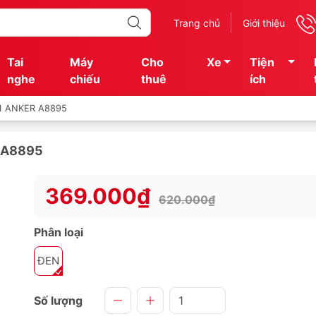
Trang chủ
Giới thiệu
Tai
Máy
Cho
Xe
Tiện
nghe
chiếu
thuê
ích
-1 ANKER A8895
R A8895
369.000₫
620.000₫
Phân loại
ĐEN
Số lượng