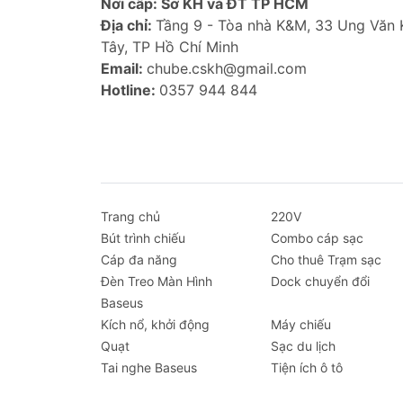
Loại cáp
C to 2C 2-in-1
Nơi cấp: Sở KH và ĐT TP HCM
Địa chỉ:
Tầng 9 - Tòa nhà K&M, 33 Ung Văn
Công suất tối đa
140W
Tây, TP Hồ Chí Minh
Email:
chube.cskh@gmail.com
Tốc độ truyền dữ
Lên đến 480Mbp
Hotline:
0357 944 844
liệu
Chiều dài
1.2m
Chất liệu
Dây bện nylon (N
Tương thích
Các thiết bị sử 
Trang chủ
220V
minh, tai nghe.
Bút trình chiếu
Combo cáp sạc
Cáp đa năng
Cho thuê Trạm sạc
FAQ (Hỏi đáp thường gặp)
Đèn Treo Màn Hình
Dock chuyển đổi
Baseus
Dưới đây là một số câu hỏi thường gặp
Kích nổ, khởi động
Máy chiếu
Quạt
Sạc du lịch
1. Khi sạc 2 thiết bị cùng lúc, công su
Tai nghe Baseus
Tiện ích ô tô
Khi sạc đồng thời hai thiết bị, tổng cô
thuộc vào yêu cầu năng lượng của mỗi 