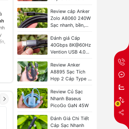
ái từ Anker
Review cáp Anker
à
Zolo A8060 240W
nh
Sạc nhanh, bền,
nh
giá tốt bất ngờ
y
Đánh giá Cáp
ển,
40Gbps 8K@60Hz
Vention USB 4.0
240W TAVHF
Review Anker
A8895 Sạc Tích
hời
Hợp 2 Cáp Type C
140W Tiện Lợi
 khả
Review Củ Sạc
.
Nhanh Baseus
0
PicoGo GaN 45W
ạc
Tai Nghe Không
Tai Nghe
- 41%
- 42%
Dây TWS
Dây TW
hông
Đánh Giá Chi Tiết
SOUNDCORE
SOUNDC
Cáp Sạc Nhanh
Liberty 5 Pro Max
449.000