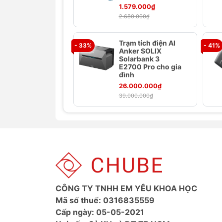
Độ bền bỉ vượt trội:
Anker luôn ch
1.579.000₫
vật liệu dây bện nylon cao cấp, m
2.680.000₫
ngàn lần uốn cong, đảm bảo tuổi t
Truyền dữ liệu tốc độ cao:
Bên cạn
Trạm tích điện AI
- 33%
- 41%
Anker SOLIX
liệu lên đến 480Mbps, giúp bạn sao
Solarbank 3
nhanh chóng.
E2700 Pro cho gia
đình
Ảnh sản phẩm
26.000.000₫
39.000.000₫
Thông số kỹ thuật
Thuộc tính
Chi tiết
CÔNG TY TNHH EM YÊU KHOA HỌC
Mã số thuế: 0316835559
Model
A8895
Cấp ngày: 05-05-2021