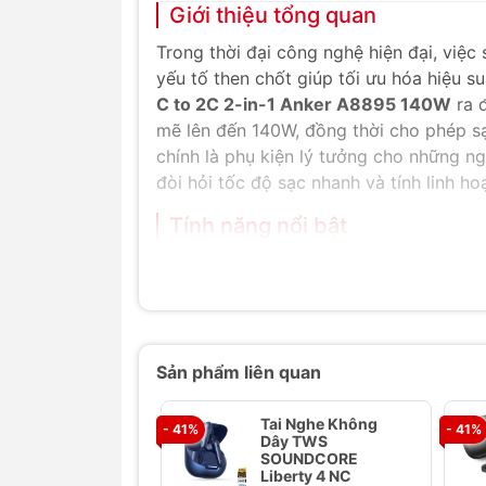
Giới thiệu tổng quan
Trong thời đại công nghệ hiện đại, việc
yếu tố then chốt giúp tối ưu hóa hiệu s
C to 2C 2-in-1 Anker A8895 140W
ra 
mẽ lên đến 140W, đồng thời cho phép sạ
chính là phụ kiện lý tưởng cho những n
đòi hỏi tốc độ sạc nhanh và tính linh ho
Tính năng nổi bật
Thiết kế 2-in-1 độc đáo:
Điểm nổi 
USB-C để cắm vào củ sạc hoặc lap
hai thiết bị USB-C cùng một lúc, v
Công suất sạc nhanh 140W:
Sợi c
năng sạc nhanh chóng cho cả những
Sản phẩm liên quan
Lưu ý, công suất sẽ được chia sẻ g
Giải pháp lý tưởng cho mọi tình h
Tai Nghe Không
- 41%
- 41%
Dây TWS
cùng lúc hai điện thoại, hoặc một 
SOUNDCORE
gian và thời gian hiệu quả.
Liberty 4 NC