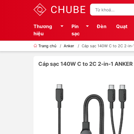
Thương
Pin
Đèn
Quạt
hiệu
sạc
Trang chủ
/
Anker
/
Cáp sạc 140W C to 2C 2-in
Cáp sạc 140W C to 2C 2-in-1 ANKE