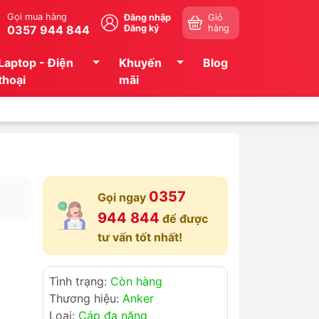
Gọi mua hàng
Đăng nhập
Giỏ
0357 944 844
Đăng ký
hàng
Laptop - Điện
Khuyến
Blog
thoại
mãi
0357
Gọi ngay
944 844
để được
tư vấn tốt nhất!
Tình trạng:
Còn hàng
Thương hiệu:
Anker
Loại:
Cáp đa năng