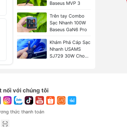
o từ
Baseus MVP 3
5.589.000₫
9.500.000₫
Trên tay Combo
Sạc Nhanh 100W
Pin Dự Phòng Kèm
Bộ Sạc 
- 42%
- 41%
2 Cáp Type-C
Baseus GaN6 Pro
ANKER A
h
ANKER A110L
70W 2C
10000mAh 35W
739.000
Khám Phá Cáp Sạc
859.000₫
1.470.000₫
Nhanh USAMS
SJ729 30W Cho
iPhone và iPad
t nối với chúng tôi
ơng thức thanh toán