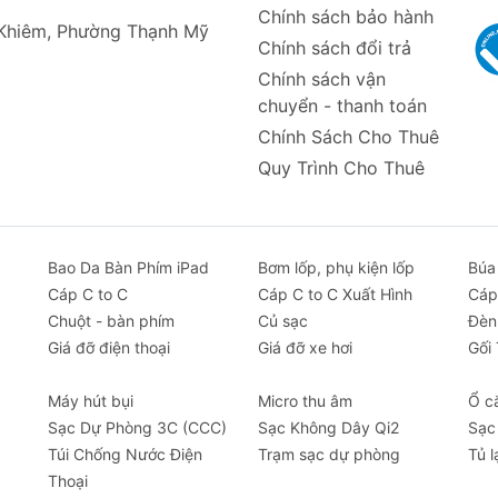
Chính sách bảo hành
 Khiêm, Phường Thạnh Mỹ
Chính sách đổi trả
Chính sách vận
s
chuyển - thanh toán
Chính Sách Cho Thuê
Quy Trình Cho Thuê
ylon Braided) siêu bền
dụng cổng USB-C như laptop, máy tính bảng, điện thoại thô
Bao Da Bàn Phím iPad
Bơm lốp, phụ kiện lốp
Búa
Cáp C to C
Cáp C to C Xuất Hình
Cáp
Chuột - bàn phím
Củ sạc
Đèn
Giá đỡ điện thoại
Giá đỡ xe hơi
Gối
 về cáp sạc nhanh C to 2C 2-in-1 Anker A8895:
Máy hút bụi
Micro thu âm
Ổ c
Sạc Dự Phòng 3C (CCC)
Sạc Không Dây Qi2
Sạc
ất 140W được chia như thế nào?
Túi Chống Nước Điện
Trạm sạc dự phòng
Tủ l
ng suất 140W sẽ được chia sẻ thông minh giữa hai cổng, tùy
Thoại
thiết bị được kết nối. Cáp không cung cấp 140W cho mỗi 