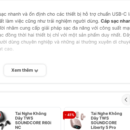
 sạc nhanh và ổn định cho các thiết bị hỗ trợ chuẩn USB-C l
uất làm việc cũng như trải nghiệm người dùng.
Cáp sạc nha
đời nhằm cung cấp giải pháp sạc đa năng với công suất mạ
c đồng thời hai thiết bị chỉ với một sản phẩm duy nhất. Đâ
gười dùng chuyên nghiệp và những ai thường xuyên di chuy
ạt cao.
bật của cáp Anker A8895 là thiết kế đặc biệt với một đầu
Xem thêm
top, và hai đầu USB-C ở đầu kia, cho phép bạn sạc đồng t
ô cùng tiện lợi và gọn gàng.
áp này hỗ trợ công suất sạc tối đa lên đến 140W, đảm bảo
 thiết bị đòi hỏi nguồn điện lớn như laptop, máy tính bảng
iữa hai cổng khi sạc đồng thời.
uống:
Cáp Anker A8895 là lựa chọn tuyệt vời khi bạn cần s
Tai Nghe Không
Tai Nghe Không
- 41%
Dây TWS
Dây TWS
điện thoại và một cặp tai nghe không dây, giúp tiết kiệm k
SOUNDCORE R60i
SOUNDCORE
NC
Liberty 5 Pro