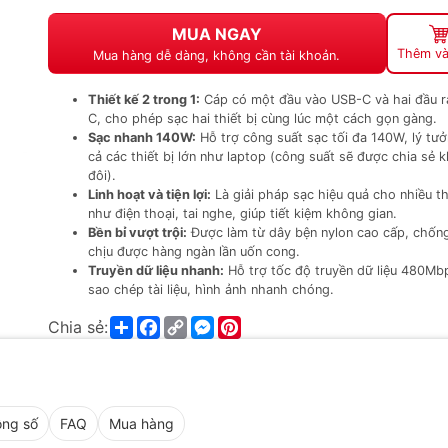
MUA NGAY
Thêm và
Mua hàng dễ dàng, không cần tài khoản.
Thiết kế 2 trong 1:
Cáp có một đầu vào USB-C và hai đầu r
C, cho phép sạc hai thiết bị cùng lúc một cách gọn gàng.
Sạc nhanh 140W:
Hỗ trợ công suất sạc tối đa 140W, lý tư
cả các thiết bị lớn như laptop (công suất sẽ được chia sẻ k
đôi).
Linh hoạt và tiện lợi:
Là giải pháp sạc hiệu quả cho nhiều th
như điện thoại, tai nghe, giúp tiết kiệm không gian.
Bền bỉ vượt trội:
Được làm từ dây bện nylon cao cấp, chống
chịu được hàng ngàn lần uốn cong.
Truyền dữ liệu nhanh:
Hỗ trợ tốc độ truyền dữ liệu 480Mb
sao chép tài liệu, hình ảnh nhanh chóng.
Share
Facebook
Copy
Messenger
Pinterest
Chia sẻ:
Link
ng số
FAQ
Mua hàng